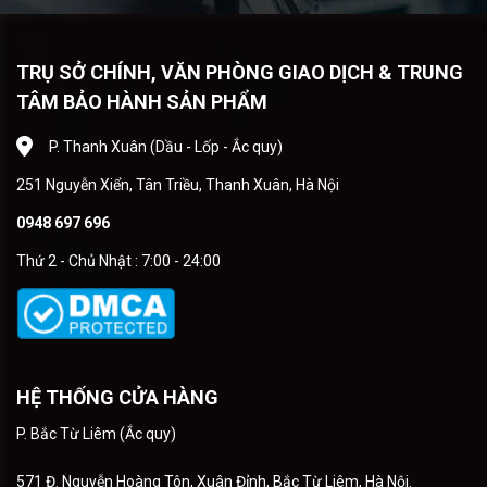
TRỤ SỞ CHÍNH, VĂN PHÒNG GIAO DỊCH & TRUNG
TÂM BẢO HÀNH SẢN PHẨM
P. Thanh Xuân (Dầu - Lốp - Ắc quy)
251 Nguyễn Xiển, Tân Triều, Thanh Xuân, Hà Nội
0948 697 696
Thứ 2 - Chủ Nhật : 7:00 - 24:00
HỆ THỐNG CỬA HÀNG
P. Bắc Từ Liêm (Ắc quy)
571 Đ. Nguyễn Hoàng Tôn, Xuân Đỉnh, Bắc Từ Liêm, Hà Nội.