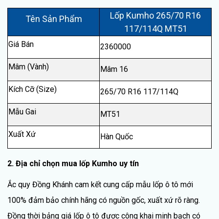
Lốp Kumho 265/70 R16
Tên Sản Phẩm
117/114Q MT51
Giá Bán
2360000
Mâm (Vành)
Mâm 16
Kích Cỡ (Size)
265/70 R16 117/114Q
Mẫu Gai
MT51
Xuất Xứ
Hàn Quốc
2. Địa chỉ chọn mua lốp Kumho uy tín
Ắc quy Đồng Khánh cam kết cung cấp mẫu lốp ô tô mới
100% đảm bảo chính hãng có nguồn gốc, xuất xứ rõ ràng.
Đồng thời bảng giá lốp ô tô được công khai minh bạch có