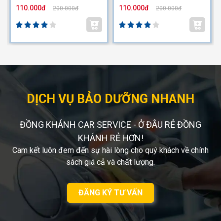
110.000đ
110.000đ
200.000đ
200.000đ
DỊCH VỤ BẢO DƯỠNG NHANH
ĐỒNG KHÁNH CAR SERVICE - Ở ĐÂU RẺ ĐỒNG
KHÁNH RẺ HƠN!
Cam kết luôn đem đến sự hài lòng cho quý khách về chính
sách giá cả và chất lượng.
ĐĂNG KÝ TƯ VẤN