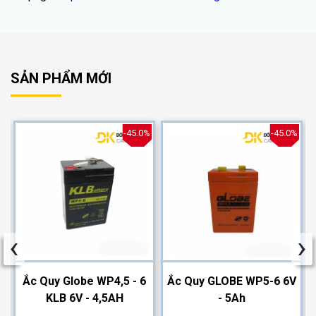
SẢN PHẨM MỚI
%
-45.0%
-45.0%
‹
›
2
Ắc Quy Globe WP4,5 - 6
Ắc Quy GLOBE WP5-6 6V
KLB 6V - 4,5AH
- 5Ah