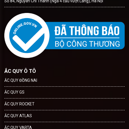
Số 84, Nguyễn Chí Thanh (Ngã 4 cầu vượt Láng), Hà Nội
ẮC QUY Ô TÔ
ẮC QUY ĐỒNG NAI
ẮC QUY GS
ẮC QUY ROCKET
ẮC QUY ATLAS
ẮC QUY VARTA