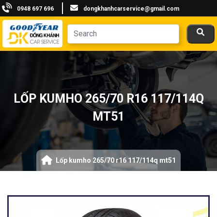
0948 697 696
dongkhanhcarservice@gmail.com
LỐP KUMHO 265/70 R16 117/114Q
MT51
Lốp kumho 265/70 r16 117/114q mt51