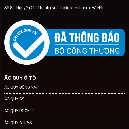
Số 84, Nguyễn Chí Thanh (Ngã 4 cầu vượt Láng), Hà Nội
ẮC QUY Ô TÔ
ẮC QUY ĐỒNG NAI
ẮC QUY GS
ẮC QUY ROCKET
ẮC QUY ATLAS