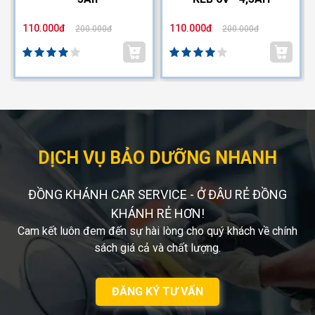
110.000đ
110.000đ
200.000đ
200.000đ
DỊCH VỤ BẢO DƯỠNG NHANH
ĐỒNG KHÁNH CAR SERVICE - Ở ĐÂU RẺ ĐỒNG
KHÁNH RẺ HƠN!
Cam kết luôn đem đến sự hài lòng cho quý khách về chính
sách giá cả và chất lượng.
ĐĂNG KÝ TƯ VẤN