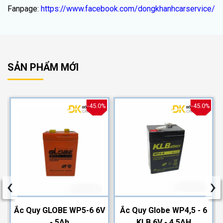
Fanpage:
https://www.facebook.com/dongkhanhcarservice/
SẢN PHẨM MỚI
%
-45.0%
-45.0%
‹
›
2
Ắc Quy GLOBE WP5-6 6V
Ắc Quy Globe WP4,5 - 6
- 5Ah
KLB 6V - 4,5AH