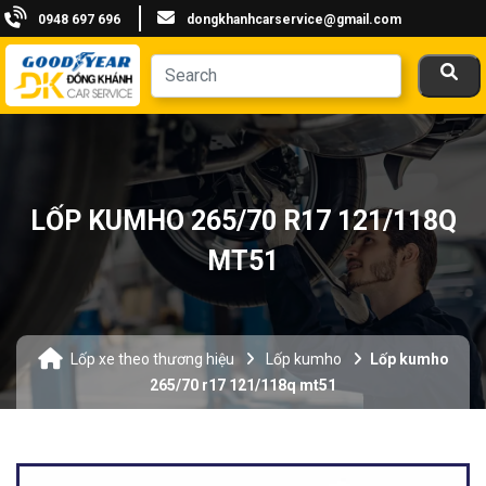
0948 697 696
dongkhanhcarservice@gmail.com
LỐP KUMHO 265/70 R17 121/118Q
MT51
Lốp xe theo thương hiệu
Lốp kumho
Lốp kumho
265/70 r17 121/118q mt51