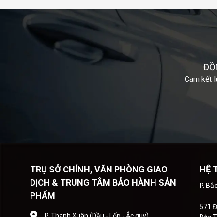
ĐỒ
Cam kết l
TRỤ SỞ CHÍNH, VĂN PHÒNG GIAO
HỆ 
DỊCH & TRUNG TÂM BẢO HÀNH SẢN
P. Bắ
PHẨM
571 Đ
P. Thanh Xuân (Dầu - Lốp - Ắc quy)