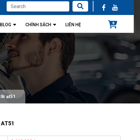
BLOG
CHÍNH SÁCH
LIÊN HỆ
1
8r at51
 AT51