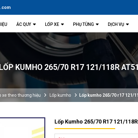
l.com
HIỆU
ẮC QUY
LỐP XE
PHỤ TÙNG
DỊCH VỤ
LỐP KUMHO 265/70 R17 121/118R AT5
p xe theo thương hiệu
Lốp kumho
Lốp kumho 265/70 r17 121/11
Lốp Kumho 265/70 R17 121/118R