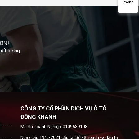
Phone
ƠN!
hất lượng.
CÔNG TY CỔ PHẦN DỊCH VỤ Ô TÔ
ĐỒNG KHÁNH
Mã Số Doanh Nghiệp: 0109639108
Ngày cấp 19/5/2021 cấp tại Sở kế hoạch và đầu tư