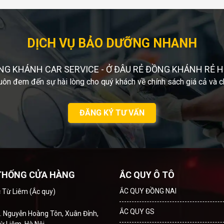
DỊCH VỤ BẢO DƯỠNG NHANH
NG KHÁNH CAR SERVICE - Ở ĐÂU RẺ ĐỒNG KHÁNH RẺ H
uôn đem đến sự hài lòng cho quý khách về chính sách giá cả và c
ĐĂNG KÝ TƯ VẤN
THỐNG CỬA HÀNG
ẮC QUY Ô TÔ
ẮC QUY ĐỒNG NAI
c Từ Liêm (Ắc quy)
ẮC QUY GS
. Nguyễn Hoàng Tôn, Xuân Đỉnh,