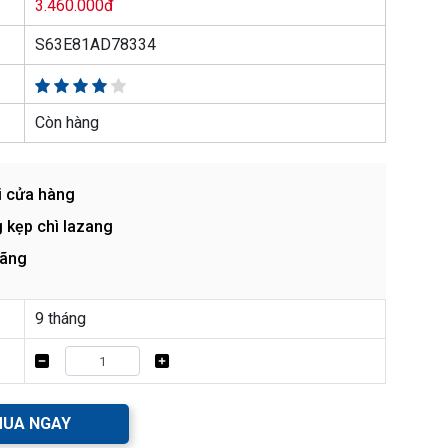
3.460.000đ
S63E81AD78334
Còn hàng
i cửa hàng
 kẹp chì lazang
hãng
9 tháng
UA NGAY