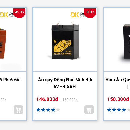
-45.0%
-8.8%
WP5-6 6V -
Ắc quy Đồng Nai PA 6-4,5
Bình Ắc Qu
6V - 4,5AH
|
146.000đ
150.000đ
000đ
160.000đ