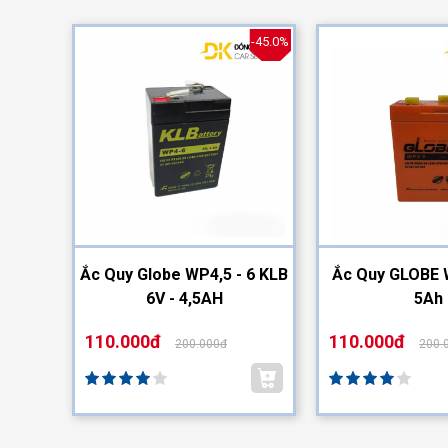
-40.0%
-45.0%
2-12
Ắc Quy Globe WP4,5 - 6 KLB
Ắc Quy GLOBE 
6V - 4,5AH
5Ah
110.000đ
110.000đ
200.000đ
200.