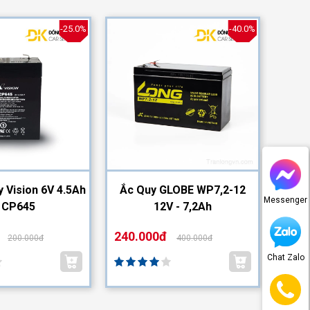
-25.0%
-40.0%
y Vision 6V 4.5Ah
Ắc Quy GLOBE WP7,2-12
Ắc Qu
Messenger
| CP645
12V - 7,2Ah
240.000đ
110.
200.000đ
400.000đ
Chat Zalo