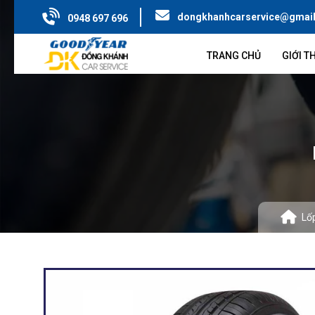
dongkhanhcarservice@gmai
0948 697 696
TRANG CHỦ
GIỚI T
Lố