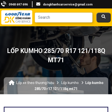
0948 697 696
dongkhanhcarservice@gmail.com
LỐP KUMHO 285/70 R17 121/118Q
MT71
Lốp xe theo thương hiệu
Lốp kumho
Lốp kumho
285/70 r17 121/118q mt71