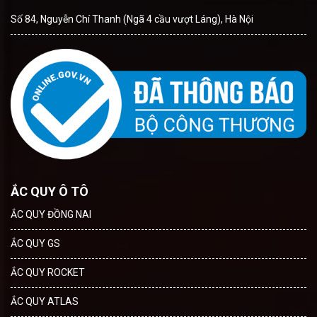
Số 84, Nguyễn Chí Thanh (Ngã 4 cầu vượt Láng), Hà Nội
ẮC QUY Ô TÔ
ẮC QUY ĐỒNG NAI
ẮC QUY GS
ẮC QUY ROCKET
ẮC QUY ATLAS