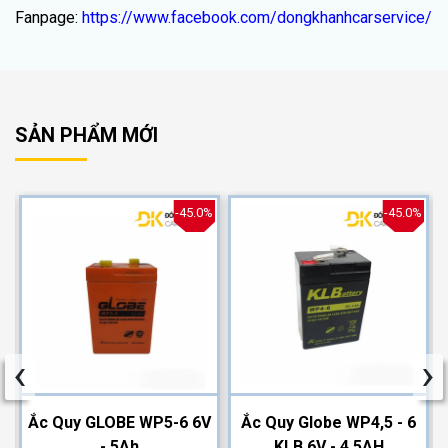
Fanpage:
https://www.facebook.com/dongkhanhcarservice/
SẢN PHẨM MỚI
%
-45.0%
-45.0%
‹
›
2
Ắc Quy GLOBE WP5-6 6V
Ắc Quy Globe WP4,5 - 6
- 5Ah
KLB 6V - 4,5AH