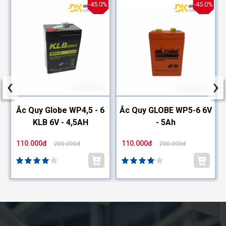
%
-45.0%
-45.0%
‹
›
2
Ắc Quy Globe WP4,5 - 6
Ắc Quy GLOBE WP5-6 6V
KLB 6V - 4,5AH
- 5Ah
110.000đ
110.000đ
200.000đ
200.000đ