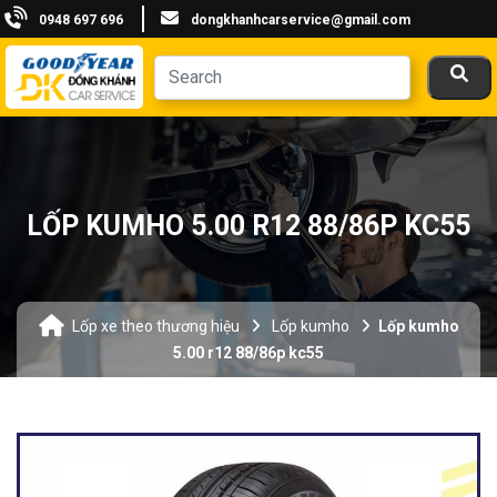
0948 697 696
dongkhanhcarservice@gmail.com
LỐP KUMHO 5.00 R12 88/86P KC55
Lốp xe theo thương hiệu
Lốp kumho
Lốp kumho
5.00 r12 88/86p kc55