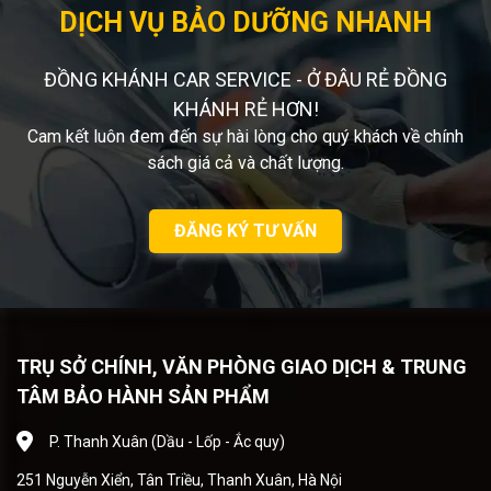
DỊCH VỤ BẢO DƯỠNG NHANH
ĐỒNG KHÁNH CAR SERVICE - Ở ĐÂU RẺ ĐỒNG
KHÁNH RẺ HƠN!
Cam kết luôn đem đến sự hài lòng cho quý khách về chính
sách giá cả và chất lượng.
ĐĂNG KÝ TƯ VẤN
TRỤ SỞ CHÍNH, VĂN PHÒNG GIAO DỊCH & TRUNG
TÂM BẢO HÀNH SẢN PHẨM
P. Thanh Xuân (Dầu - Lốp - Ắc quy)
251 Nguyễn Xiển, Tân Triều, Thanh Xuân, Hà Nội