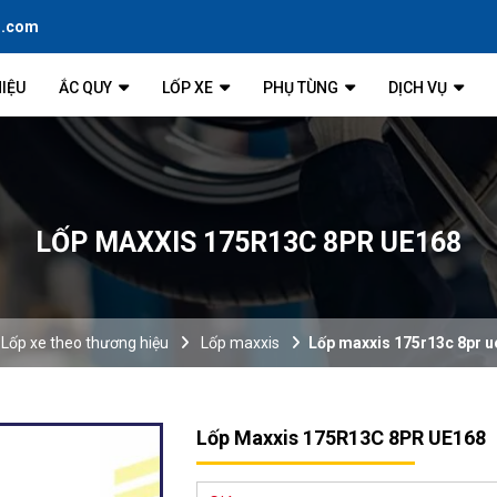
l.com
HIỆU
ẮC QUY
LỐP XE
PHỤ TÙNG
DỊCH VỤ
LỐP MAXXIS 175R13C 8PR UE168
Lốp xe theo thương hiệu
Lốp maxxis
Lốp maxxis 175r13c 8pr 
Lốp Maxxis 175R13C 8PR UE168