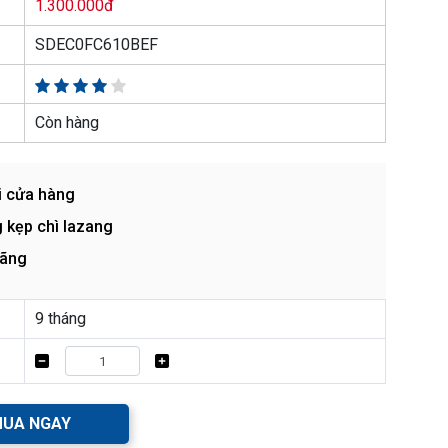
1.300.000đ
SDEC0FC610BEF
Còn hàng
i cửa hàng
 kẹp chì lazang
hãng
9 tháng
UA NGAY