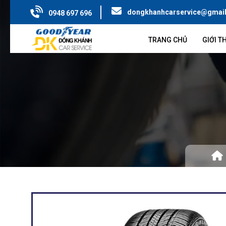
dongkhanhcarservice@gmai
0948 697 696
TRANG CHỦ
GIỚI T