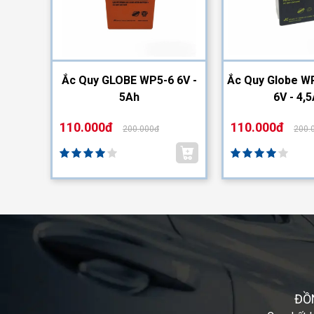
2-12
Ắc Quy GLOBE WP5-6 6V -
Ắc Quy Globe WP
5Ah
6V - 4,
110.000đ
110.000đ
200.000đ
200.
ĐỒ