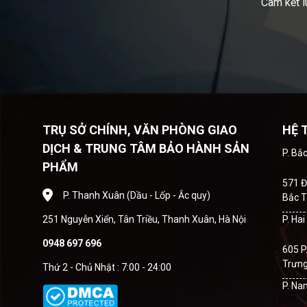
Cam kết l
TRỤ SỞ CHÍNH, VĂN PHÒNG GIAO
HỆ 
DỊCH & TRUNG TÂM BẢO HÀNH SẢN
P. Bắ
PHẨM
571 Đ
P. Thanh Xuân (Dầu - Lốp - Ắc quy)
Bắc T
251 Nguyễn Xiển, Tân Triều, Thanh Xuân, Hà Nội
P. Ha
0948 697 696
605 P
Trưng
Thứ 2 - Chủ Nhật : 7:00 - 24:00
P. Na