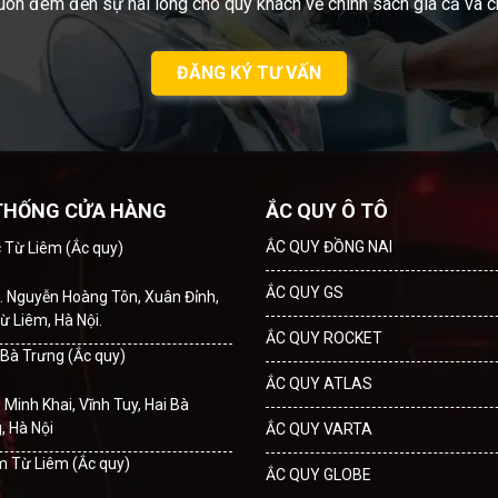
uôn đem đến sự hài lòng cho quý khách về chính sách giá cả và c
ĐĂNG KÝ TƯ VẤN
THỐNG CỬA HÀNG
ẮC QUY Ô TÔ
ẮC QUY ĐỒNG NAI
c Từ Liêm (Ắc quy)
ẮC QUY GS
. Nguyễn Hoàng Tôn, Xuân Đỉnh,
ừ Liêm, Hà Nội.
ẮC QUY ROCKET
i Bà Trưng (Ắc quy)
ẮC QUY ATLAS
. Minh Khai, Vĩnh Tuy, Hai Bà
, Hà Nội
ẮC QUY VARTA
m Từ Liêm (Ắc quy)
ẮC QUY GLOBE