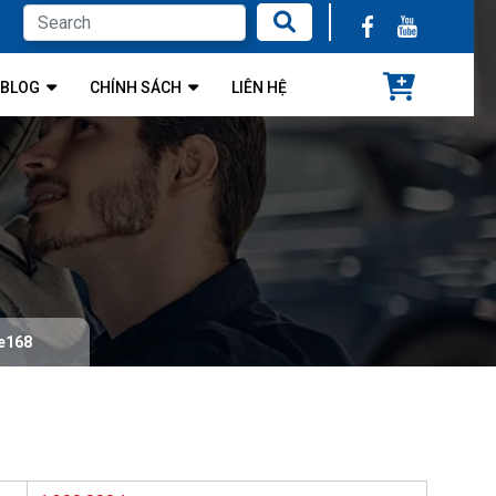
BLOG
CHÍNH SÁCH
LIÊN HỆ
ue168