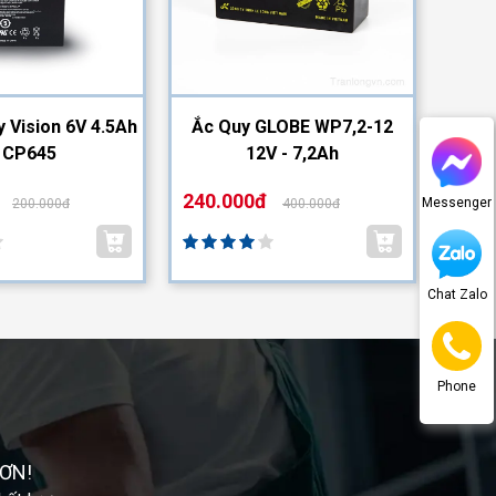
y Vision 6V 4.5Ah
Ắc Quy GLOBE WP7,2-12
Ắc Q
| CP645
12V - 7,2Ah
240.000đ
110.
Messenger
200.000đ
400.000đ
Chat Zalo
Phone
ƠN!