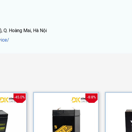
), Q. Hoàng Mai, Hà Nội
ice/
-45.0%
-8.8%