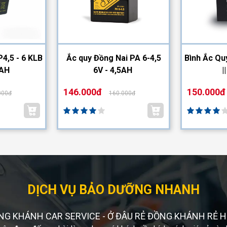
4,5 - 6 KLB
Ắc quy Đồng Nai PA 6-4,5
Bình Ắc Qu
5AH
6V - 4,5AH
|
146.000đ
150.000đ
000đ
160.000đ
DỊCH VỤ BẢO DƯỠNG NHANH
NG KHÁNH CAR SERVICE - Ở ĐÂU RẺ ĐỒNG KHÁNH RẺ H