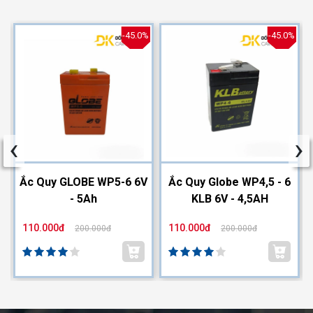
%
-45.0%
-45.0%
‹
›
2
Ắc Quy GLOBE WP5-6 6V
Ắc Quy Globe WP4,5 - 6
- 5Ah
KLB 6V - 4,5AH
110.000đ
110.000đ
200.000đ
200.000đ