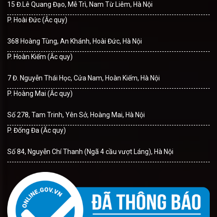
15 Đ.Lê Quang Đạo, Mễ Trì, Nam Từ Liêm, Hà Nội
P. Hoài Đức (Ắc quy)
368 Hoàng Tùng, An Khánh, Hoài Đức, Hà Nội
P. Hoàn Kiếm (Ắc quy)
7 Đ. Nguyễn Thái Học, Cửa Nam, Hoàn Kiếm, Hà Nội
P. Hoàng Mai (Ắc quy)
Số 278, Tam Trinh, Yên Sở, Hoàng Mai, Hà Nội
P. Đống Đa (Ắc quy)
Số 84, Nguyễn Chí Thanh (Ngã 4 cầu vượt Láng), Hà Nội