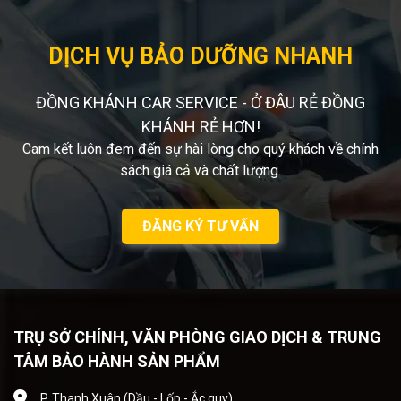
DỊCH VỤ BẢO DƯỠNG NHANH
ĐỒNG KHÁNH CAR SERVICE - Ở ĐÂU RẺ ĐỒNG
KHÁNH RẺ HƠN!
Cam kết luôn đem đến sự hài lòng cho quý khách về chính
sách giá cả và chất lượng.
ĐĂNG KÝ TƯ VẤN
TRỤ SỞ CHÍNH, VĂN PHÒNG GIAO DỊCH & TRUNG
TÂM BẢO HÀNH SẢN PHẨM
P. Thanh Xuân (Dầu - Lốp - Ắc quy)