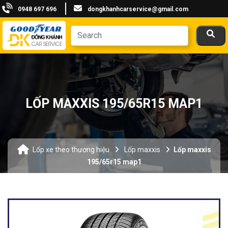
0948 697 696
dongkhanhcarservice@gmail.com
LỐP MAXXIS 195/65R15 MAP1
Lốp xe theo thương hiệu
Lốp maxxis
Lốp maxxis
195/65r15 map1