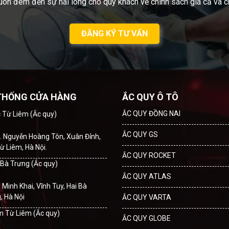
uôn đem đến sự hài lòng cho quý khách về chính sách giá cả và c
ĐĂNG KÝ TƯ VẤN
THỐNG CỬA HÀNG
ẮC QUY Ô TÔ
ẮC QUY ĐỒNG NAI
c Từ Liêm (Ắc quy)
ẮC QUY GS
. Nguyễn Hoàng Tôn, Xuân Đỉnh,
ừ Liêm, Hà Nội.
ẮC QUY ROCKET
i Bà Trưng (Ắc quy)
ẮC QUY ATLAS
. Minh Khai, Vĩnh Tuy, Hai Bà
, Hà Nội
ẮC QUY VARTA
m Từ Liêm (Ắc quy)
ẮC QUY GLOBE