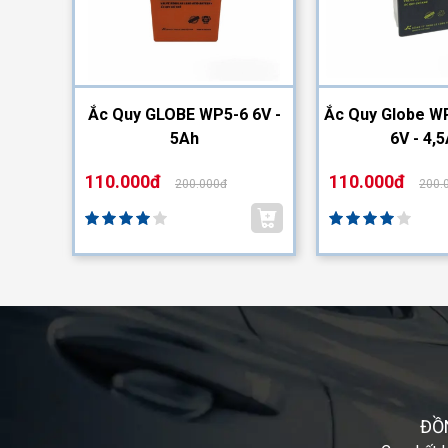
2-12
Ắc Quy GLOBE WP5-6 6V -
Ắc Quy Globe WP
5Ah
6V - 4,
110.000đ
110.000đ
200.000đ
200.
ĐỒ