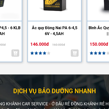
4,5 - 6 KLB
Ắc quy Đồng Nai PA 6-4,5
Bình Ắc Qu
5AH
6V - 4,5AH
|
146.000đ
150.000đ
000đ
160.000đ
DỊCH VỤ BẢO DƯỠNG NHANH
NG KHÁNH CAR SERVICE - Ở ĐÂU RẺ ĐỒNG KHÁNH RẺ H