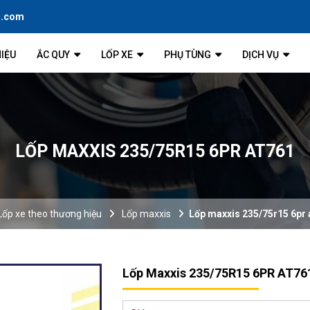
l.com
HIỆU
ẮC QUY
LỐP XE
PHỤ TÙNG
DỊCH VỤ
LỐP MAXXIS 235/75R15 6PR AT761
Lốp xe theo thương hiệu
Lốp maxxis
Lốp maxxis 235/75r15 6pr 
Lốp Maxxis 235/75R15 6PR AT76