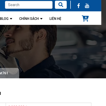
BLOG
CHÍNH SÁCH
LIÊN HỆ
at761
1