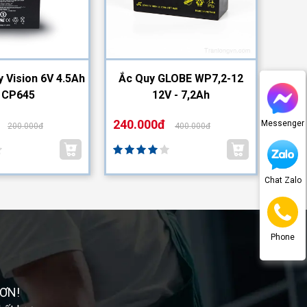
y Vision 6V 4.5Ah
Ắc Quy GLOBE WP7,2-12
Ắc Q
| CP645
12V - 7,2Ah
240.000đ
110.
Messenger
200.000đ
400.000đ
Chat Zalo
Phone
ƠN!