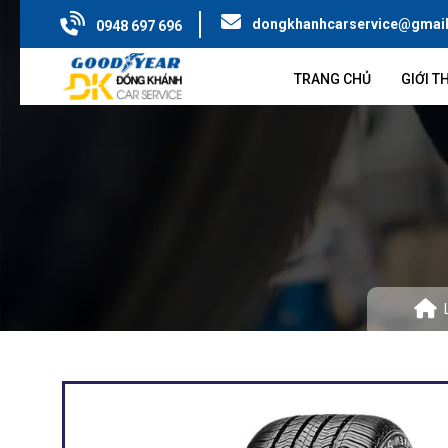
dongkhanhcarservice@gmai
0948 697 696
TRANG CHỦ
GIỚI T