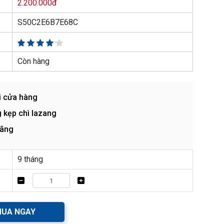
2.200.000đ
S50C2E6B7E68C
Còn hàng
i cửa hàng
 kẹp chì lazang
hãng
9 tháng
UA NGAY