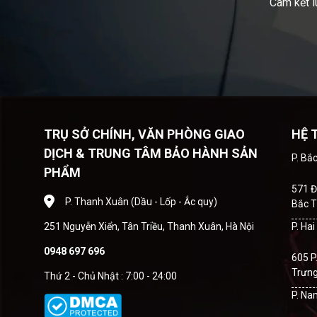
Cam kết l
TRỤ SỞ CHÍNH, VĂN PHÒNG GIAO
HỆ 
DỊCH & TRUNG TÂM BẢO HÀNH SẢN
P. Bắ
PHẨM
571 Đ
P. Thanh Xuân (Dầu - Lốp - Ắc quy)
Bắc T
251 Nguyễn Xiển, Tân Triều, Thanh Xuân, Hà Nội
P. Ha
0948 697 696
605 P
Trưng
Thứ 2 - Chủ Nhật : 7:00 - 24:00
P. Na