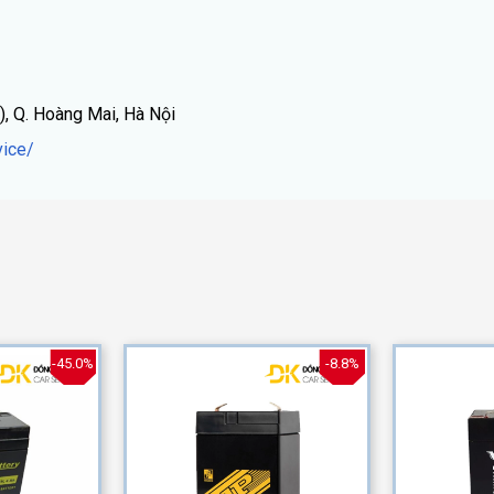
), Q. Hoàng Mai, Hà Nội
ice/
-45.0%
-8.8%