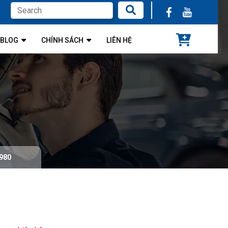
BLOG
CHÍNH SÁCH
LIÊN HỆ
t980