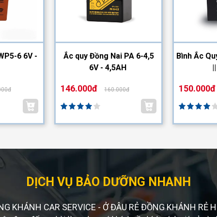
WP5-6 6V -
Ắc quy Đồng Nai PA 6-4,5
Bình Ắc Qu
6V - 4,5AH
|
146.000đ
150.000đ
000đ
160.000đ
DỊCH VỤ BẢO DƯỠNG NHANH
NG KHÁNH CAR SERVICE - Ở ĐÂU RẺ ĐỒNG KHÁNH RẺ H