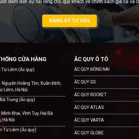
uôn đem đến sự hài lòng cho quý khách về chính sách giá cả và c
ĐĂNG KÝ TƯ VẤN
THỐNG CỬA HÀNG
ẮC QUY Ô TÔ
ẮC QUY ĐỒNG NAI
c Từ Liêm (Ắc quy)
ẮC QUY GS
. Nguyễn Hoàng Tôn, Xuân Đỉnh,
ừ Liêm, Hà Nội.
ẮC QUY ROCKET
i Bà Trưng (Ắc quy)
ẮC QUY ATLAS
. Minh Khai, Vĩnh Tuy, Hai Bà
, Hà Nội
ẮC QUY VARTA
m Từ Liêm (Ắc quy)
ẮC QUY GLOBE