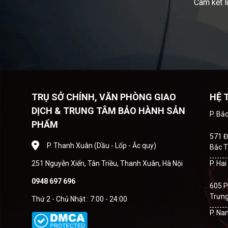
Cam kết l
TRỤ SỞ CHÍNH, VĂN PHÒNG GIAO
HỆ 
DỊCH & TRUNG TÂM BẢO HÀNH SẢN
P. Bắ
PHẨM
571 Đ
P. Thanh Xuân (Dầu - Lốp - Ắc quy)
Bắc T
251 Nguyễn Xiển, Tân Triều, Thanh Xuân, Hà Nội
P. Ha
0948 697 696
605 P
Trưng
Thứ 2 - Chủ Nhật : 7:00 - 24:00
P. Na