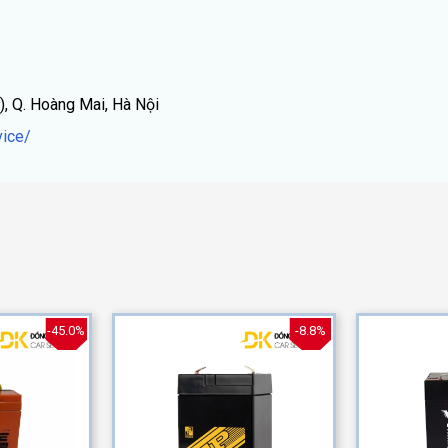
), Q. Hoàng Mai, Hà Nội
ice/
-45.0%
-8.8%