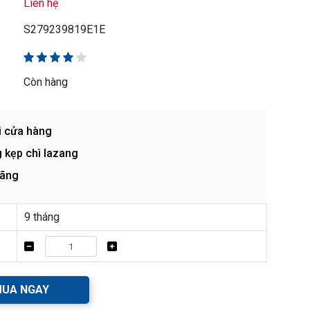
Liên hệ
S279239819E1E
Còn hàng
i cửa hàng
 kẹp chì lazang
hãng
9 tháng
UA NGAY