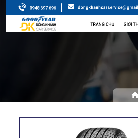
dongkhanhcarservice@gmai
0948 697 696
TRANG CHỦ
GIỚI T