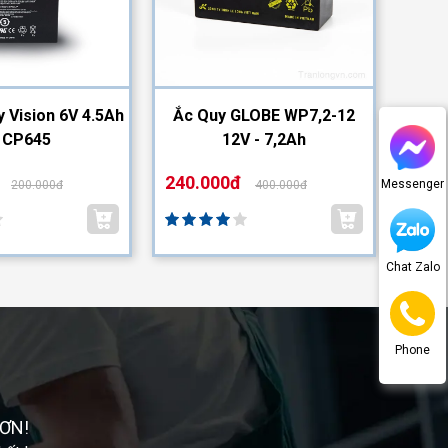
y Vision 6V 4.5Ah
Ắc Quy GLOBE WP7,2-12
Ắc Qu
| CP645
12V - 7,2Ah
240.000đ
110.
Messenger
200.000đ
400.000đ
Chat Zalo
Phone
ƠN!