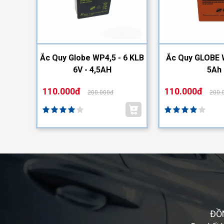
2-12
Ắc Quy Globe WP4,5 - 6 KLB
Ắc Quy GLOBE 
6V - 4,5AH
5Ah
110.000đ
110.000đ
200.000đ
200.
ĐỒ