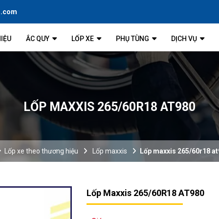
l.com
HIỆU
ẮC QUY
LỐP XE
PHỤ TÙNG
DỊCH VỤ
LỐP MAXXIS 265/60R18 AT980
Lốp xe theo thương hiệu
Lốp maxxis
Lốp maxxis 265/60r18 a
Lốp Maxxis 265/60R18 AT980