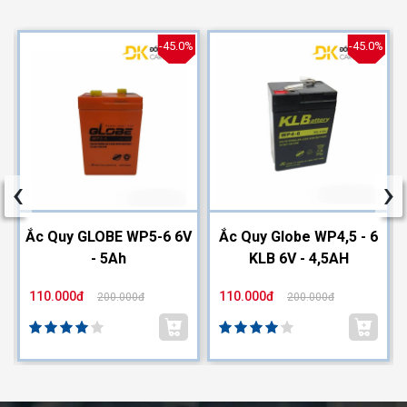
%
-45.0%
-45.0%
‹
›
2
Ắc Quy GLOBE WP5-6 6V
Ắc Quy Globe WP4,5 - 6
- 5Ah
KLB 6V - 4,5AH
110.000đ
110.000đ
200.000đ
200.000đ