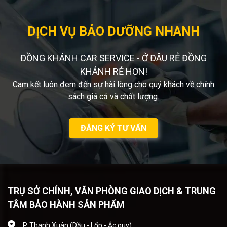
DỊCH VỤ BẢO DƯỠNG NHANH
ĐỒNG KHÁNH CAR SERVICE - Ở ĐÂU RẺ ĐỒNG
KHÁNH RẺ HƠN!
Cam kết luôn đem đến sự hài lòng cho quý khách về chính
sách giá cả và chất lượng.
ĐĂNG KÝ TƯ VẤN
TRỤ SỞ CHÍNH, VĂN PHÒNG GIAO DỊCH & TRUNG
TÂM BẢO HÀNH SẢN PHẨM
P. Thanh Xuân (Dầu - Lốp - Ắc quy)