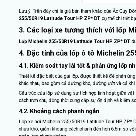
Lưu ý: Trên đây chỉ là giá bán tham khảo của Ắc Quy Đồ
255/50R19 Latitude Tour HP ZP* DT
cụ thể chi tiết b
3. Các loại xe tương thích với lốp
Lốp Michelin 255/50R19 Latitude Tour HP ZP* DT
dù
4. Đặc tính của lốp ô tô Michelin 
4.1. Kiểm soát tay lái tốt & phản ứng lốp n
Thiết kế đặc biệt của gai lốp, được thiết kế để phản ứn
khác nhau, bao gồm cả đường khô, đường ướt và cả khi l
Cấu trúc của lốp sử dụng sự tích hợp linh hoạt giữa vậ
cách trơn chu, đồng thời cung cấp sự ổn định và kiểm soát
4.2. Khoảng cách phanh ngắn
Lốp xe hơi Michelin 255/50R19 Latitude Tour HP ZP* D
nhựa khô, giảm khoảng cách phanh đến hơn 6,6m so với cá