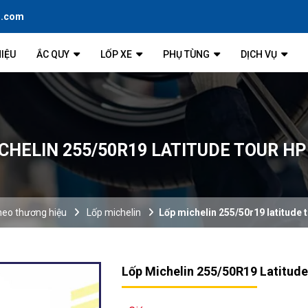
l.com
HIỆU
ẮC QUY
LỐP XE
PHỤ TÙNG
DỊCH VỤ
CHELIN 255/50R19 LATITUDE TOUR HP
heo thương hiệu
Lốp michelin
Lốp michelin 255/50r19 latitude t
Lốp Michelin 255/50R19 Latitude