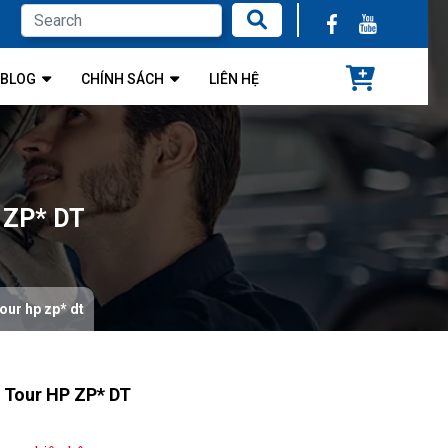
BLOG
CHÍNH SÁCH
LIÊN HỆ
 ZP* DT
our hp zp* dt
 Tour HP ZP* DT