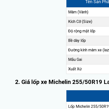
Tên Sản Ph
Mâm (Vành)
Kích Cỡ (Size)
Độ rộng mặt lốp
Bề dày lốp
Đường kính mâm xe (laz
Mẫu Gai
Xuất Xứ
2. Giá lốp xe Michelin 255/50R19 L
Lốp Michelin 255/50R19