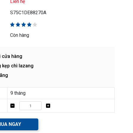
Liên hệ
S75C1DE88270A
Còn hàng
i cửa hàng
 kẹp chì lazang
hãng
9 tháng
UA NGAY