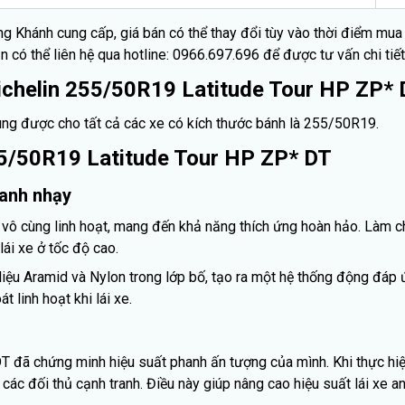
ng Khánh cung cấp, giá bán có thể thay đổi tùy vào thời điểm mu
ạn có thể liên hệ qua hotline: 0966.697.696 để được tư vấn chi tiết
 Michelin 255/50R19 Latitude Tour HP ZP*
ng được cho tất cả các xe có kích thước bánh là 255/50R19.
255/50R19 Latitude Tour HP ZP* DT
hanh nhạy
g vô cùng linh hoạt, mang đến khả năng thích ứng hoàn hảo. Làm c
ái xe ở tốc độ cao.
t liệu Aramid và Nylon trong lớp bố, tạo ra một hệ thống động đá
 linh hoạt khi lái xe.
T đã chứng minh hiệu suất phanh ấn tượng của mình. Khi thực hi
c đối thủ cạnh tranh. Điều này giúp nâng cao hiệu suất lái xe an