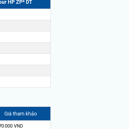
our HP ZP* DT
Giá tham khảo
70.000 VND