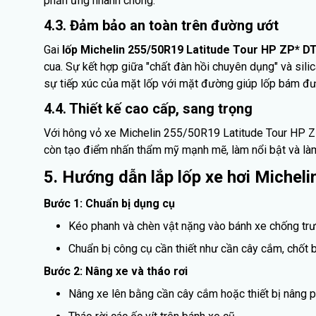
phản ứng nhanh chóng.
4.3. Đảm bảo an toàn trên đường ướt
Gai
lốp Michelin 255/50R19 Latitude Tour HP ZP* D
cua. Sự kết hợp giữa "chất đàn hồi chuyên dụng" và sil
sự tiếp xúc của mặt lốp với mặt đường giúp lốp bám đư
4.4. Thiết kế cao cấp, sang trọng
Với hông vỏ xe Michelin 255/50R19 Latitude Tour HP Z
còn tạo điểm nhấn thẩm mỹ mạnh mẽ, làm nổi bật và làm
5. Hướng dẫn lắp lốp xe hơi Miche
Bước 1: Chuẩn bị dụng cụ
Kéo phanh và chèn vật nặng vào bánh xe chống trư
Chuẩn bị công cụ cần thiết như cần cây cắm, chốt b
Bước 2: Nâng xe và tháo rơi
Nâng xe lên bằng cần cây cắm hoặc thiết bị nâng p