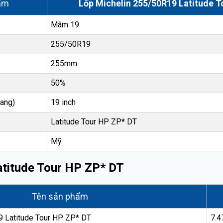
ẩm
Lốp Michelin 255/50R19 Latitude T
Mâm 19
255/50R19
255mm
50%
ang)
19 inch
Latitude Tour HP ZP* DT
Mỹ
atitude Tour HP ZP* DT
Tên sản phẩm
 Latitude Tour HP ZP* DT
7.4