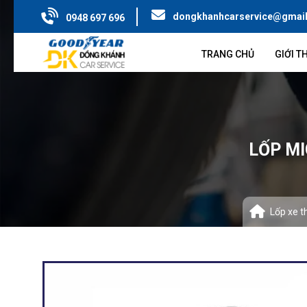
dongkhanhcarservice@gmai
0948 697 696
TRANG CHỦ
GIỚI T
LỐP MI
Lốp xe t