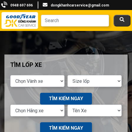
0948 697 696
dongkhanhcarservice@gmail.com
TÌM LỐP XE
TÌM KIẾM NGAY
TÌM KIẾM NGAY