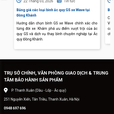
22 Tháng 03, 2026
Tin tức
Bảng giá các loại bình ắc quy GS xe Wave tại
Báo
Đồng Khánh
Cập
Hướng dẫn chọn bình GS xe Wave chính xác cho
Vis
từng đời xe. Khám phá ưu điểm vượt trội của ắc
các
quy GS và dịch vụ thay bình chuyên nghiệp tại Ắc
chu
quy Đồng Khánh.
TRỤ SỞ CHÍNH, VĂN PHÒNG GIAO DỊCH & TRUNG
TÂM BẢO HÀNH SẢN PHẨM
P. Thanh Xuân (Dầu - Lốp - Ắc quy)
251 Nguyễn Xiển, Tân Triều, Thanh Xuân, Hà Nội
0948 697 696