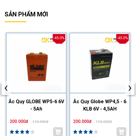
SẢN PHẨM MỚI
%
-45.0%
-45.0%
‹
›
2
Ắc Quy GLOBE WP5-6 6V
Ắc Quy Globe WP4,5 - 6
- 5Ah
KLB 6V - 4,5AH
200.000đ
200.000đ
110.000đ
110.000đ