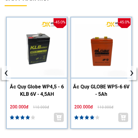
%
-45.0%
-45.0%
‹
›
2
Ắc Quy Globe WP4,5 - 6
Ắc Quy GLOBE WP5-6 6V
KLB 6V - 4,5AH
- 5Ah
200.000đ
200.000đ
110.000đ
110.000đ