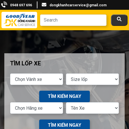
0948 697 696
dongkhanhcarservice@gmail.com
TÌM LỐP XE
TÌM KIẾM NGAY
TÌM KIẾM NGAY