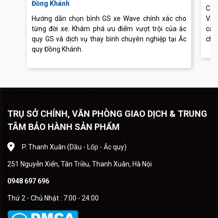
Đồng Khánh
Cập
Hướng dẫn chọn bình GS xe Wave chính xác cho
Vis
từng đời xe. Khám phá ưu điểm vượt trội của ắc
các
quy GS và dịch vụ thay bình chuyên nghiệp tại Ắc
chu
quy Đồng Khánh.
TRỤ SỞ CHÍNH, VĂN PHÒNG GIAO DỊCH & TRUNG
TÂM BẢO HÀNH SẢN PHẨM
P. Thanh Xuân (Dầu - Lốp - Ắc quy)
251 Nguyễn Xiển, Tân Triều, Thanh Xuân, Hà Nội
0948 697 696
Thứ 2 - Chủ Nhật : 7:00 - 24:00