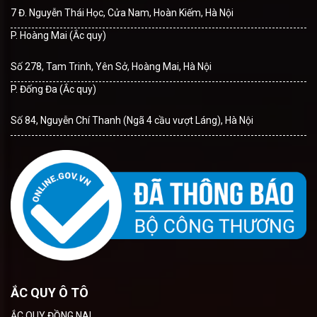
7 Đ. Nguyễn Thái Học, Cửa Nam, Hoàn Kiếm, Hà Nội
P. Hoàng Mai (Ắc quy)
Số 278, Tam Trinh, Yên Sở, Hoàng Mai, Hà Nội
P. Đống Đa (Ắc quy)
Số 84, Nguyễn Chí Thanh (Ngã 4 cầu vượt Láng), Hà Nội
ẮC QUY Ô TÔ
ẮC QUY ĐỒNG NAI