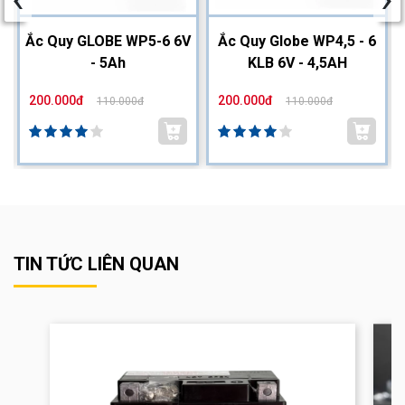
2
Ắc Quy GLOBE WP5-6 6V
Ắc Quy Globe WP4,5 - 6
- 5Ah
KLB 6V - 4,5AH
200.000đ
200.000đ
110.000đ
110.000đ
TIN TỨC LIÊN QUAN