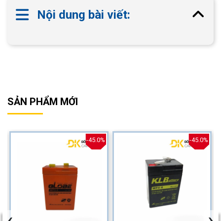
Nội dung bài viết:
SẢN PHẨM MỚI
%
-45.0%
-45.0%
‹
›