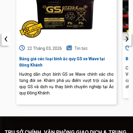
‹
›
22 Tháng 03, 2026
Tin tức
Bảng giá các loại bình ắc quy GS xe Wave tại
Báo
Đồng Khánh
Cập
Hướng dẫn chọn bình GS xe Wave chính xác cho
Vis
từng đời xe. Khám phá ưu điểm vượt trội của ắc
các
quy GS và dịch vụ thay bình chuyên nghiệp tại Ắc
chu
quy Đồng Khánh.
TRỤ SỞ CHÍNH, VĂN PHÒNG GIAO DỊCH & TRUNG