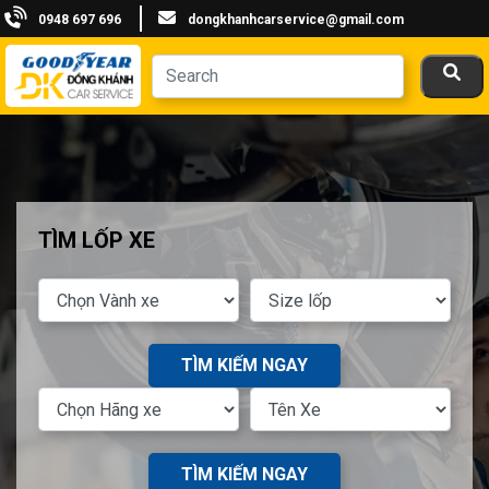
0948 697 696
dongkhanhcarservice@gmail.com
TÌM LỐP XE
TÌM KIẾM NGAY
TÌM KIẾM NGAY