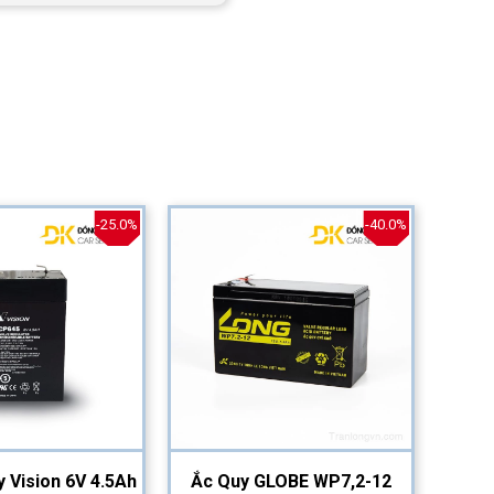
-25.0%
-40.0%
y Vision 6V 4.5Ah
Ắc Quy GLOBE WP7,2-12
Ắc Qu