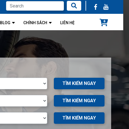
BLOG
CHÍNH SÁCH
LIÊN HỆ
TÌM KIẾM NGAY
TÌM KIẾM NGAY
TÌM KIẾM NGAY