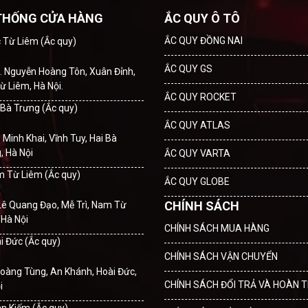
THỐNG CỬA HÀNG
ẮC QUY Ô TÔ
ẮC QUY ĐỒNG NAI
c Từ Liêm (Ắc quy)
ẮC QUY GS
. Nguyễn Hoàng Tôn, Xuân Đỉnh,
ừ Liêm, Hà Nội.
ẮC QUY ROCKET
i Bà Trưng (Ắc quy)
ẮC QUY ATLAS
. Minh Khai, Vĩnh Tuy, Hai Bà
, Hà Nội
ẮC QUY VARTA
m Từ Liêm (Ắc quy)
ẮC QUY GLOBE
CHÍNH SÁCH
Lê Quang Đạo, Mễ Trì, Nam Từ
 Hà Nội
CHÍNH SÁCH MUA HÀNG
ài Đức (Ắc quy)
CHÍNH SÁCH VẬN CHUYỂN
oàng Tùng, An Khánh, Hoài Đức,
CHÍNH SÁCH ĐỔI TRẢ VÀ HOÀN T
i