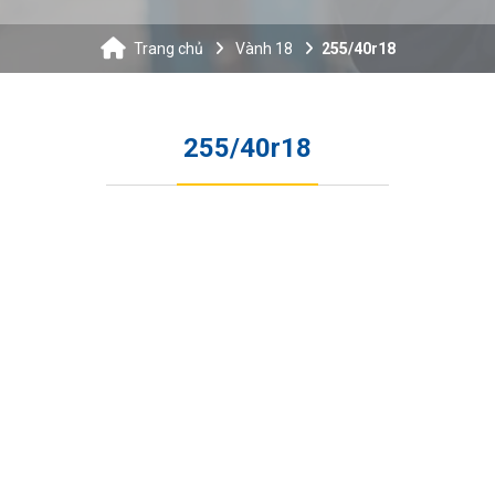
Trang chủ
Vành 18
255/40r18
255/40r18