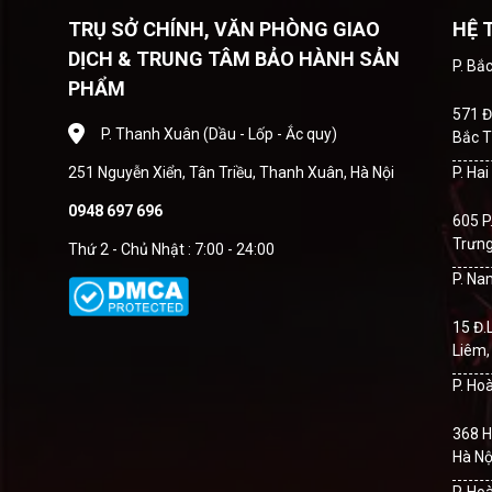
TRỤ SỞ CHÍNH, VĂN PHÒNG GIAO
HỆ 
DỊCH & TRUNG TÂM BẢO HÀNH SẢN
P. Bắ
PHẨM
571 Đ
P. Thanh Xuân (Dầu - Lốp - Ắc quy)
Bắc T
251 Nguyễn Xiển, Tân Triều, Thanh Xuân, Hà Nội
P. Ha
0948 697 696
605 P
Trưng
Thứ 2 - Chủ Nhật : 7:00 - 24:00
P. Na
15 Đ.
Liêm,
P. Ho
368 H
Hà Nộ