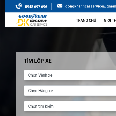
dongkhanhcarservice@gmai
0948 697 696
TRANG CHỦ
GIỚI T
TÌM LỐP XE