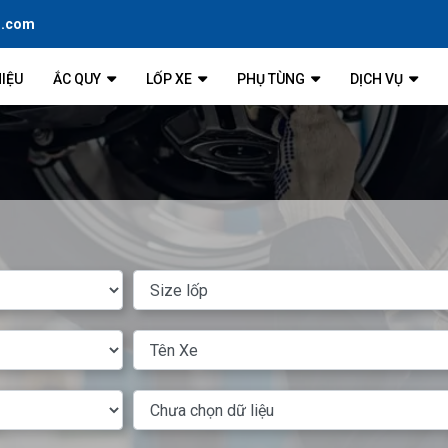
l.com
HIỆU
ẮC QUY
LỐP XE
PHỤ TÙNG
DỊCH VỤ