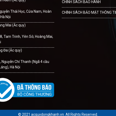
àn Kiếm (Ắc quy)
CHÍNH SÁCH BẢO HÀNH
Nguyễn Thái Học, Cửa Nam, Hoàn
CHÍNH SÁCH BẢO MẬT THÔNG TI
 Hà Nội
àng Mai (Ắc quy)
8, Tam Trinh, Yên Sở, Hoàng Mai,
i
ng Đa (Ắc quy)
, Nguyễn Chí Thanh (Ngã 4 cầu
Láng), Hà Nội
© 2021 acquydongkhanh.vn. All Rights Reserved.