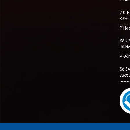
P. Ho
7 Đ. 
Kiếm,
P. Ho
Số 27
Hà Nộ
P. Đố
Số 84
vượt 