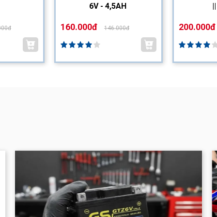
6V - 4,5AH
|
160.000đ
200.000đ
000đ
146.000đ