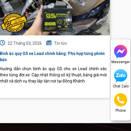
22 Tháng 03, 2026
Tin tức
22
Bình ắc quy GS xe Lead chính hãng: Phù hợp từng phiên
Bình G
bản
Messenger
Hướng dẫn chọn bình ắc quy GS cho xe Lead chính xác
Bạn c
theo từng đời xe. Cập nhật thông số kỹ thuật, bảng giá mới
quy ph
nhất và dịch vụ thay lắp tận nơi tại Đồng Khánh.
tại Ắc
Chat Zalo
Phone