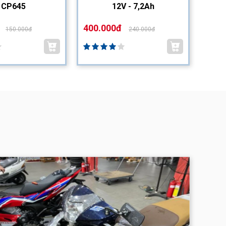
| CP645
12V - 7,2Ah
400.000đ
200.
150.000đ
240.000đ