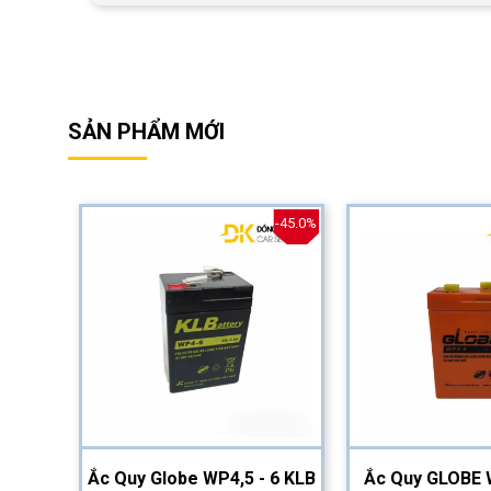
SẢN PHẨM MỚI
-40.0%
-45.0%
2-12
Ắc Quy Globe WP4,5 - 6 KLB
Ắc Quy GLOBE 