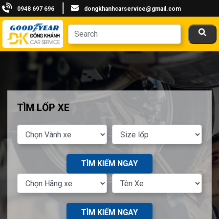
0948 697 696
dongkhanhcarservice@gmail.com
TÌM LỐP XE
TÌM KIẾM NGAY
TÌM KIẾM NGAY