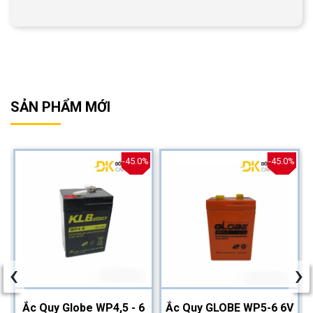
SẢN PHẨM MỚI
%
-45.0%
-45.0%
‹
›
2
Ắc Quy Globe WP4,5 - 6
Ắc Quy GLOBE WP5-6 6V