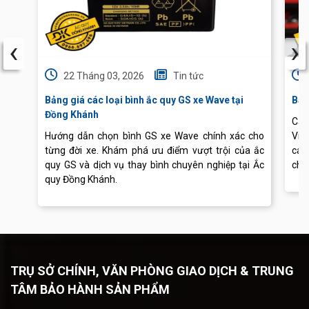
‹
›
22 Tháng 03, 2026
Tin tức
Bảng giá các loại bình ắc quy GS xe Wave tại
Báo
Đồng Khánh
Cập
Hướng dẫn chọn bình GS xe Wave chính xác cho
Vis
từng đời xe. Khám phá ưu điểm vượt trội của ắc
các
quy GS và dịch vụ thay bình chuyên nghiệp tại Ắc
chu
quy Đồng Khánh.
TRỤ SỞ CHÍNH, VĂN PHÒNG GIAO DỊCH & TRUNG
TÂM BẢO HÀNH SẢN PHẨM