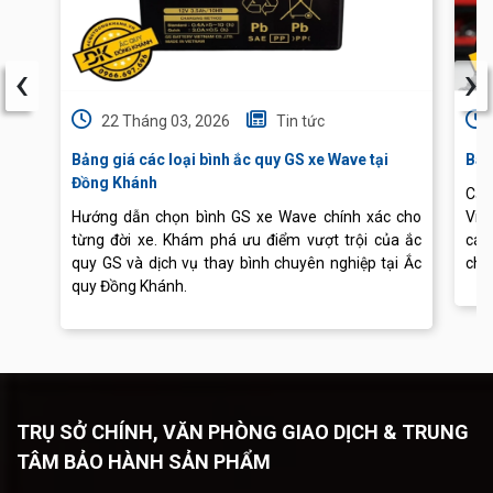
‹
›
22 Tháng 03, 2026
Tin tức
Bảng giá các loại bình ắc quy GS xe Wave tại
Báo
Đồng Khánh
Cập
Hướng dẫn chọn bình GS xe Wave chính xác cho
Vis
từng đời xe. Khám phá ưu điểm vượt trội của ắc
các
quy GS và dịch vụ thay bình chuyên nghiệp tại Ắc
chu
quy Đồng Khánh.
TRỤ SỞ CHÍNH, VĂN PHÒNG GIAO DỊCH & TRUNG
TÂM BẢO HÀNH SẢN PHẨM