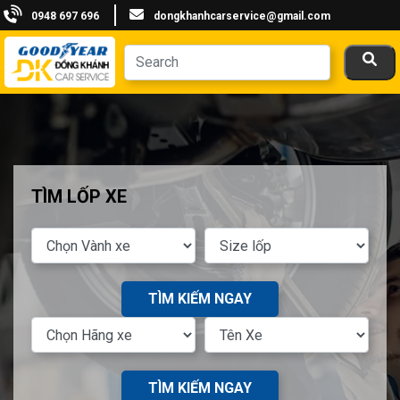
0948 697 696
dongkhanhcarservice@gmail.com
TÌM LỐP XE
TÌM KIẾM NGAY
TÌM KIẾM NGAY