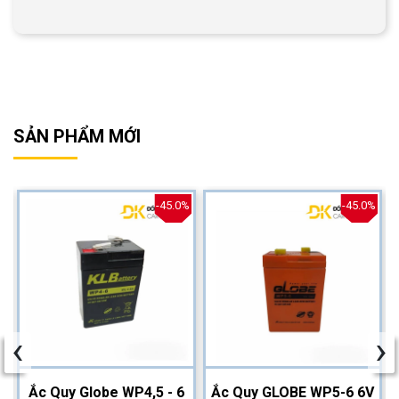
SẢN PHẨM MỚI
%
-45.0%
-45.0%
‹
›
2
Ắc Quy Globe WP4,5 - 6
Ắc Quy GLOBE WP5-6 6V