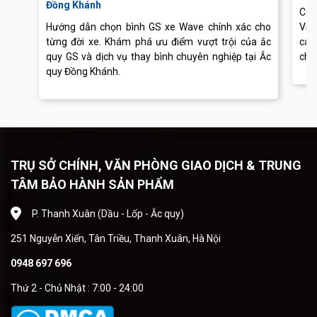
Đồng Khánh
Cập
Hướng dẫn chọn bình GS xe Wave chính xác cho
Vis
từng đời xe. Khám phá ưu điểm vượt trội của ắc
các
quy GS và dịch vụ thay bình chuyên nghiệp tại Ắc
chu
quy Đồng Khánh.
TRỤ SỞ CHÍNH, VĂN PHÒNG GIAO DỊCH & TRUNG
TÂM BẢO HÀNH SẢN PHẨM
P. Thanh Xuân (Dầu - Lốp - Ắc quy)
251 Nguyễn Xiển, Tân Triều, Thanh Xuân, Hà Nội
0948 697 696
Thứ 2 - Chủ Nhật : 7:00 - 24:00