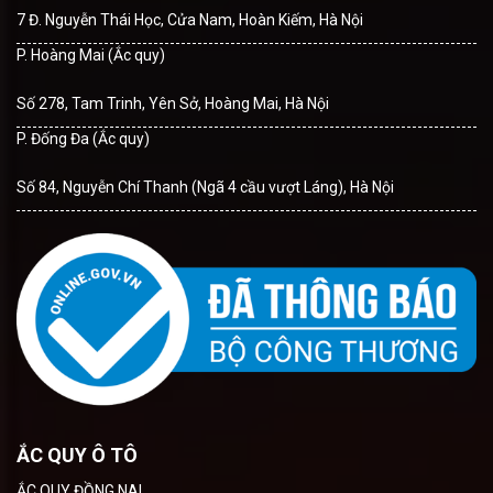
7 Đ. Nguyễn Thái Học, Cửa Nam, Hoàn Kiếm, Hà Nội
P. Hoàng Mai (Ắc quy)
Số 278, Tam Trinh, Yên Sở, Hoàng Mai, Hà Nội
P. Đống Đa (Ắc quy)
Số 84, Nguyễn Chí Thanh (Ngã 4 cầu vượt Láng), Hà Nội
ẮC QUY Ô TÔ
ẮC QUY ĐỒNG NAI