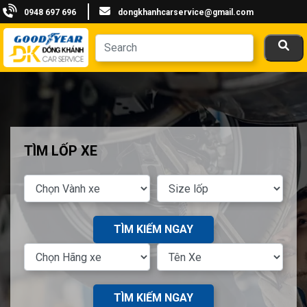
0948 697 696
dongkhanhcarservice@gmail.com
TÌM LỐP XE
TÌM KIẾM NGAY
TÌM KIẾM NGAY