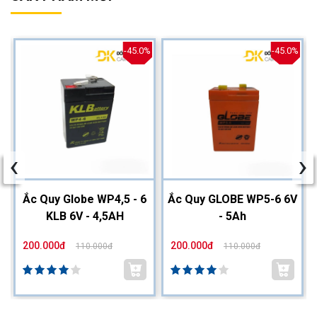
%
-45.0%
-45.0%
‹
›
2
Ắc Quy Globe WP4,5 - 6
Ắc Quy GLOBE WP5-6 6V
KLB 6V - 4,5AH
- 5Ah
200.000đ
200.000đ
110.000đ
110.000đ