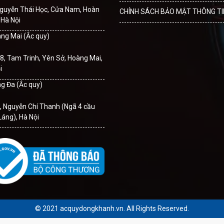
Nguyễn Thái Học, Cửa Nam, Hoàn
CHÍNH SÁCH BẢO MẬT THÔNG TI
 Hà Nội
àng Mai (Ắc quy)
8, Tam Trinh, Yên Sở, Hoàng Mai,
i
ng Đa (Ắc quy)
, Nguyễn Chí Thanh (Ngã 4 cầu
Láng), Hà Nội
© 2021 acquydongkhanh.vn. All Rights Reserved.