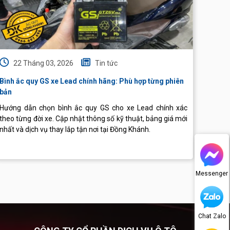
22 Tháng 03, 2026
Tin tức
22
Bình ắc quy GS xe Lead chính hãng: Phù hợp từng phiên
Bình G
bản
Hướng dẫn chọn bình ắc quy GS cho xe Lead chính xác
Bạn c
theo từng đời xe. Cập nhật thông số kỹ thuật, bảng giá mới
quy ph
nhất và dịch vụ thay lắp tận nơi tại Đồng Khánh.
tại Ắc
Messenger
Chat Zalo