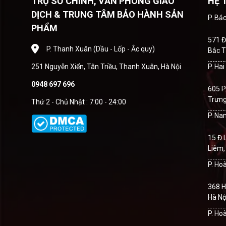
TRỤ SỞ CHÍNH, VĂN PHÒNG GIAO
HỆ 
DỊCH & TRUNG TÂM BẢO HÀNH SẢN
P. Bắ
PHẨM
571 Đ
P. Thanh Xuân (Dầu - Lốp - Ắc quy)
Bắc T
251 Nguyễn Xiển, Tân Triều, Thanh Xuân, Hà Nội
P. Ha
0948 697 696
605 P
Trưng
Thứ 2 - Chủ Nhật : 7:00 - 24:00
P. Na
15 Đ.
Liêm,
P. Ho
368 H
Hà Nộ
P. Ho