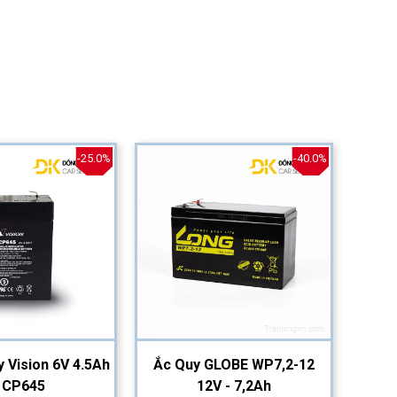
-25.0%
-40.0%
y Vision 6V 4.5Ah
Ắc Quy GLOBE WP7,2-12
Ắc Q
| CP645
12V - 7,2Ah