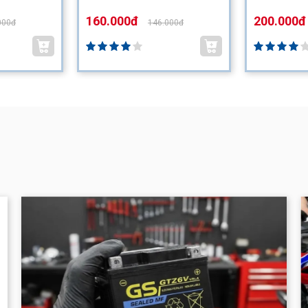
160.000đ
200.000đ
000đ
146.000đ