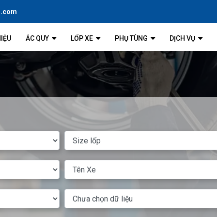
l.com
HIỆU
ẮC QUY
LỐP XE
PHỤ TÙNG
DỊCH VỤ