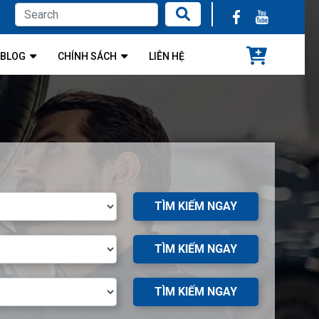
BLOG
CHÍNH SÁCH
LIÊN HỆ
TÌM KIẾM NGAY
TÌM KIẾM NGAY
TÌM KIẾM NGAY