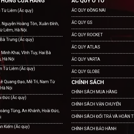
THỐNG CỬA HÀNG
ẮC QUY Ô TÔ
ẮC QUY ĐỒNG NAI
c Từ Liêm (Ắc quy)
ẮC QUY GS
. Nguyễn Hoàng Tôn, Xuân Đỉnh,
ừ Liêm, Hà Nội.
ẮC QUY ROCKET
i Bà Trưng (Ắc quy)
ẮC QUY ATLAS
. Minh Khai, Vĩnh Tuy, Hai Bà
, Hà Nội
ẮC QUY VARTA
m Từ Liêm (Ắc quy)
ẮC QUY GLOBE
CHÍNH SÁCH
Lê Quang Đạo, Mễ Trì, Nam Từ
 Hà Nội
CHÍNH SÁCH MUA HÀNG
ài Đức (Ắc quy)
CHÍNH SÁCH VẬN CHUYỂN
oàng Tùng, An Khánh, Hoài Đức,
CHÍNH SÁCH ĐỔI TRẢ VÀ HOÀN T
i
àn Kiếm (Ắc quy)
CHÍNH SÁCH BẢO HÀNH