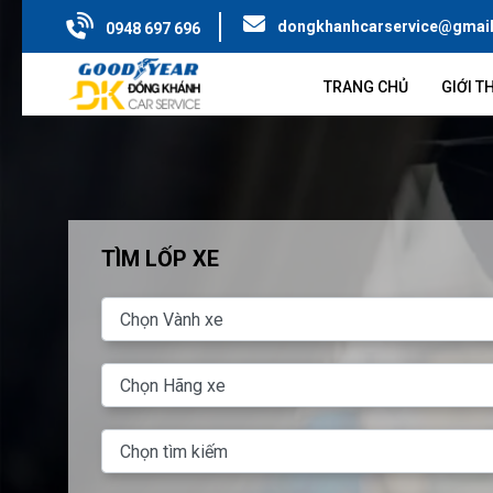
dongkhanhcarservice@gmai
0948 697 696
TRANG CHỦ
GIỚI T
TÌM LỐP XE