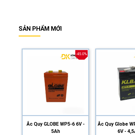
SẢN PHẨM MỚI
-40.0%
-45.0%
2-12
Ắc Quy GLOBE WP5-6 6V -
Ắc Quy Globe WP
5Ah
6V - 4,