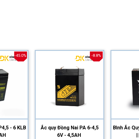
-45.0%
-8.8%
4,5 - 6 KLB
Ắc quy Đồng Nai PA 6-4,5
Bình Ắc Qu
5AH
6V - 4,5AH
|