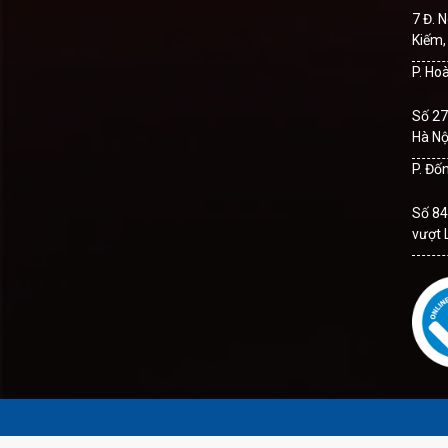
7 Đ. 
Kiếm,
P. Ho
Số 27
Hà Nộ
P. Đố
Số 84
vượt 