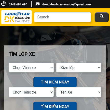
0948 697 696
dongkhanhcarservice@gmail.com
TÌM LỐP XE
TÌM KIẾM NGAY
TÌM KIẾM NGAY