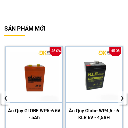
SẢN PHẨM MỚI
%
-45.0%
-45.0%
‹
›
2
Ắc Quy GLOBE WP5-6 6V
Ắc Quy Globe WP4,5 - 6
- 5Ah
KLB 6V - 4,5AH