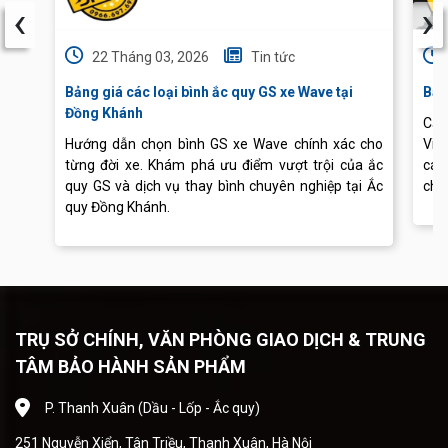
‹
›
22 Tháng 03, 2026
Tin tức
Bảng giá các loại bình ắc quy GS xe Wave tại
Báo
Đồng Khánh
Cập
Hướng dẫn chọn bình GS xe Wave chính xác cho
Vis
từng đời xe. Khám phá ưu điểm vượt trội của ắc
các
quy GS và dịch vụ thay bình chuyên nghiệp tại Ắc
chu
quy Đồng Khánh.
TRỤ SỞ CHÍNH, VĂN PHÒNG GIAO DỊCH & TRUNG
TÂM BẢO HÀNH SẢN PHẨM
P. Thanh Xuân (Dầu - Lốp - Ắc quy)
251 Nguyễn Xiển, Tân Triều, Thanh Xuân, Hà Nội