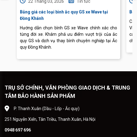
22 Tháng 03, 2026
Tin tức
Bảng giá các loại bình ắc quy GS xe Wave tại
Báo
Đồng Khánh
Cập
Hướng dẫn chọn bình GS xe Wave chính xác cho
Vis
từng đời xe. Khám phá ưu điểm vượt trội của ắc
các
quy GS và dịch vụ thay bình chuyên nghiệp tại Ắc
chu
quy Đồng Khánh.
TRỤ SỞ CHÍNH, VĂN PHÒNG GIAO DỊCH & TRUNG
TÂM BẢO HÀNH SẢN PHẨM
P. Thanh Xuân (Dầu - Lốp - Ắc quy)
251 Nguyễn Xiển, Tân Triều, Thanh Xuân, Hà Nội
0948 697 696