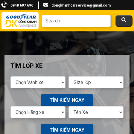
0948 697 696
dongkhanhcarservice@gmail.com
TÌM LỐP XE
TÌM KIẾM NGAY
TÌM KIẾM NGAY