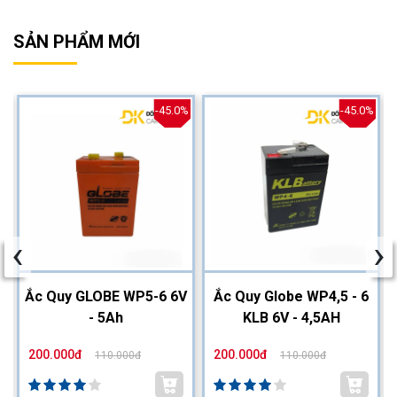
SẢN PHẨM MỚI
%
-45.0%
-45.0%
‹
›
2
Ắc Quy GLOBE WP5-6 6V
Ắc Quy Globe WP4,5 - 6
- 5Ah
KLB 6V - 4,5AH
200.000đ
200.000đ
110.000đ
110.000đ