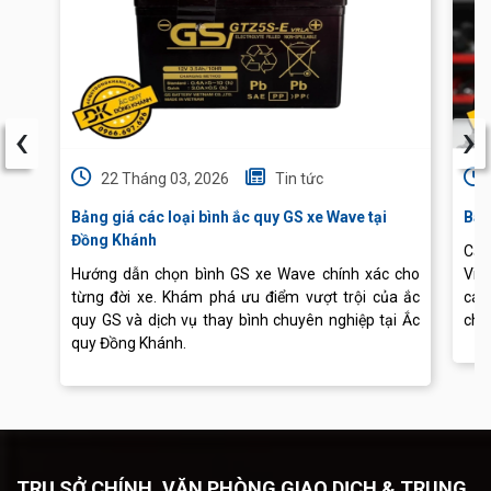
‹
›
22 Tháng 03, 2026
Tin tức
Bảng giá các loại bình ắc quy GS xe Wave tại
Báo
Đồng Khánh
Cập
Hướng dẫn chọn bình GS xe Wave chính xác cho
Vis
từng đời xe. Khám phá ưu điểm vượt trội của ắc
các
quy GS và dịch vụ thay bình chuyên nghiệp tại Ắc
chu
quy Đồng Khánh.
TRỤ SỞ CHÍNH, VĂN PHÒNG GIAO DỊCH & TRUNG