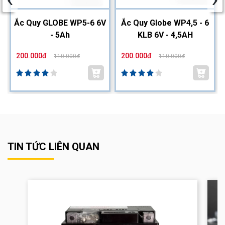
2
Ắc Quy GLOBE WP5-6 6V
Ắc Quy Globe WP4,5 - 6
- 5Ah
KLB 6V - 4,5AH
200.000đ
200.000đ
110.000đ
110.000đ
TIN TỨC LIÊN QUAN