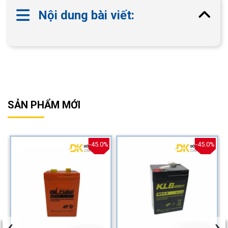
Nội dung bài viết:
SẢN PHẨM MỚI
%
-45.0%
-45.0%
‹
›