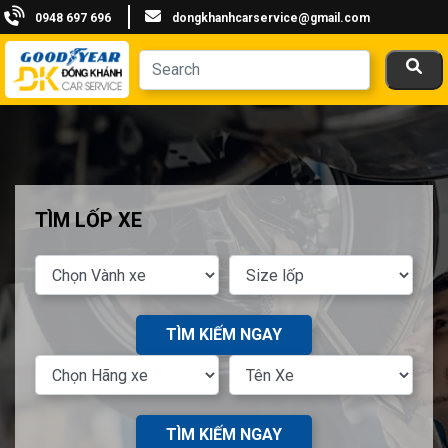
0948 697 696
dongkhanhcarservice@gmail.com
TÌM LỐP XE
TÌM KIẾM NGAY
TÌM KIẾM NGAY