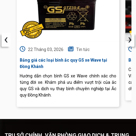
‹
›
22 Tháng 03, 2026
Tin tức
Bảng giá các loại bình ắc quy GS xe Wave tại
Báo
Đồng Khánh
Cập
Hướng dẫn chọn bình GS xe Wave chính xác cho
Vis
từng đời xe. Khám phá ưu điểm vượt trội của ắc
các
quy GS và dịch vụ thay bình chuyên nghiệp tại Ắc
chu
quy Đồng Khánh.
TRỤ SỞ CHÍNH, VĂN PHÒNG GIAO DỊCH & TRUNG