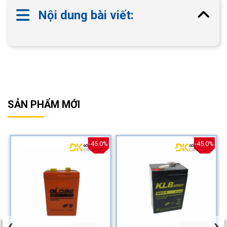
Nội dung bài viết:
SẢN PHẨM MỚI
%
-45.0%
-45.0%
‹
›