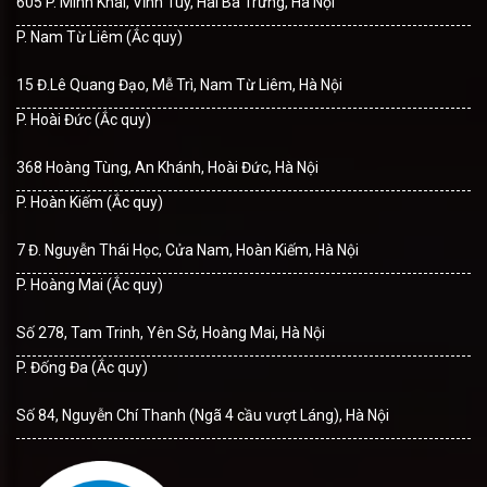
605 P. Minh Khai, Vĩnh Tuy, Hai Bà Trưng, Hà Nội
P. Nam Từ Liêm (Ắc quy)
15 Đ.Lê Quang Đạo, Mễ Trì, Nam Từ Liêm, Hà Nội
P. Hoài Đức (Ắc quy)
368 Hoàng Tùng, An Khánh, Hoài Đức, Hà Nội
P. Hoàn Kiếm (Ắc quy)
7 Đ. Nguyễn Thái Học, Cửa Nam, Hoàn Kiếm, Hà Nội
P. Hoàng Mai (Ắc quy)
Số 278, Tam Trinh, Yên Sở, Hoàng Mai, Hà Nội
P. Đống Đa (Ắc quy)
Số 84, Nguyễn Chí Thanh (Ngã 4 cầu vượt Láng), Hà Nội