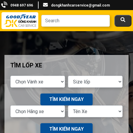
0948 697 696
dongkhanhcarservice@gmail.com
TÌM LỐP XE
TÌM KIẾM NGAY
TÌM KIẾM NGAY