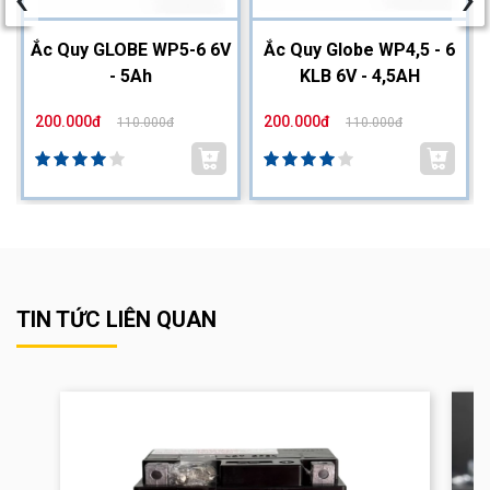
2
Ắc Quy GLOBE WP5-6 6V
Ắc Quy Globe WP4,5 - 6
- 5Ah
KLB 6V - 4,5AH
200.000đ
200.000đ
110.000đ
110.000đ
TIN TỨC LIÊN QUAN