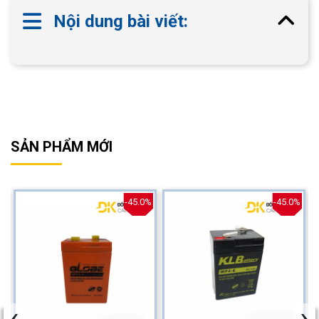
Nội dung bài viết:
SẢN PHẨM MỚI
%
-45.0%
-45.0%
‹
›