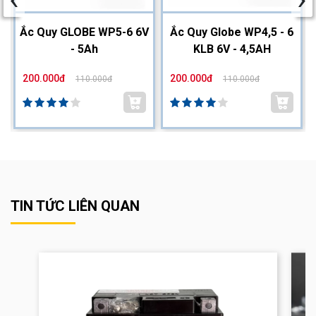
2
Ắc Quy GLOBE WP5-6 6V
Ắc Quy Globe WP4,5 - 6
- 5Ah
KLB 6V - 4,5AH
200.000đ
200.000đ
110.000đ
110.000đ
TIN TỨC LIÊN QUAN