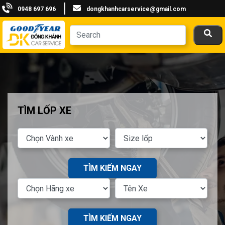
0948 697 696
dongkhanhcarservice@gmail.com
TÌM LỐP XE
TÌM KIẾM NGAY
TÌM KIẾM NGAY