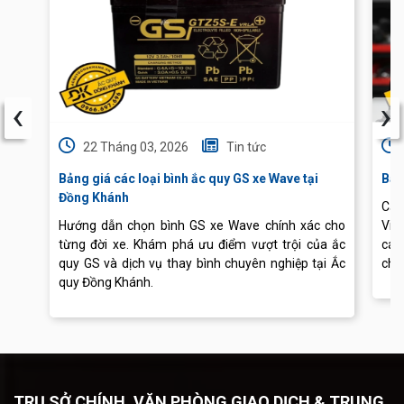
‹
›
22 Tháng 03, 2026
Tin tức
Bảng giá các loại bình ắc quy GS xe Wave tại
Báo
Đồng Khánh
Cập
Hướng dẫn chọn bình GS xe Wave chính xác cho
Vis
từng đời xe. Khám phá ưu điểm vượt trội của ắc
các
quy GS và dịch vụ thay bình chuyên nghiệp tại Ắc
chu
quy Đồng Khánh.
TRỤ SỞ CHÍNH, VĂN PHÒNG GIAO DỊCH & TRUNG