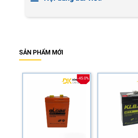
SẢN PHẨM MỚI
-40.0%
-45.0%