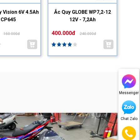
y Vision 6V 4.5Ah
Ắc Quy GLOBE WP7,2-12
Ắc Q
| CP645
12V - 7,2Ah
400.000đ
200.
150.000đ
240.000đ
Messenger
Chat Zalo