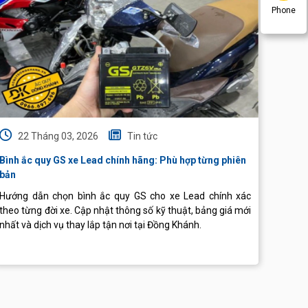
Phone
22 Tháng 03, 2026
Tin tức
22
Bình ắc quy GS xe Lead chính hãng: Phù hợp từng phiên
Bình G
bản
Hướng dẫn chọn bình ắc quy GS cho xe Lead chính xác
Bạn c
theo từng đời xe. Cập nhật thông số kỹ thuật, bảng giá mới
quy ph
nhất và dịch vụ thay lắp tận nơi tại Đồng Khánh.
tại Ắc