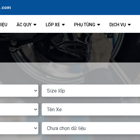
l.com
HIỆU
ẮC QUY
LỐP XE
PHỤ TÙNG
DỊCH VỤ