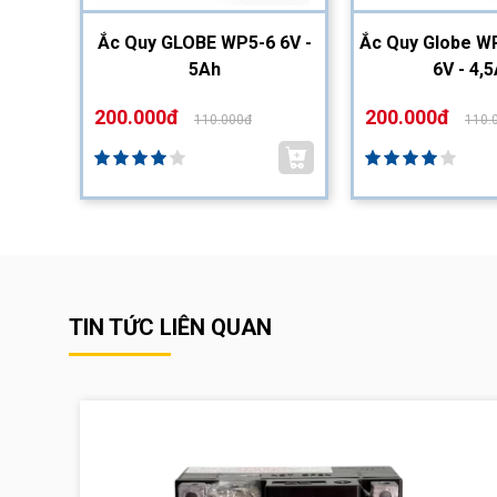
2-12
Ắc Quy GLOBE WP5-6 6V -
Ắc Quy Globe WP
5Ah
6V - 4,
200.000đ
200.000đ
110.000đ
110.
TIN TỨC LIÊN QUAN