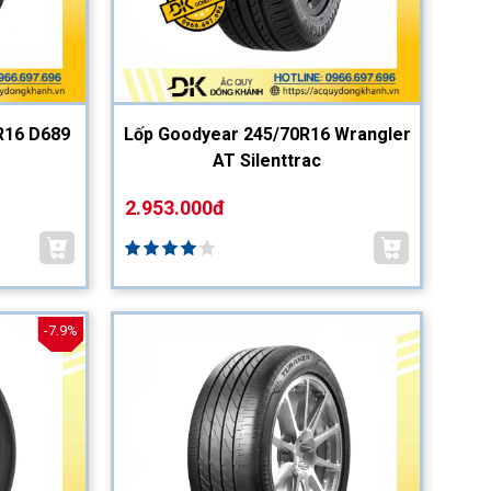
R16 D689
Lốp Goodyear 245/70R16 Wrangler
AT Silenttrac
2.953.000đ
-7.9%