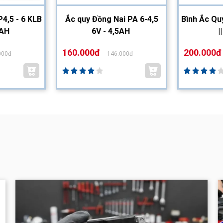
4,5 - 6 KLB
Ắc quy Đồng Nai PA 6-4,5
Bình Ắc Qu
5AH
6V - 4,5AH
|
160.000đ
200.000đ
000đ
146.000đ