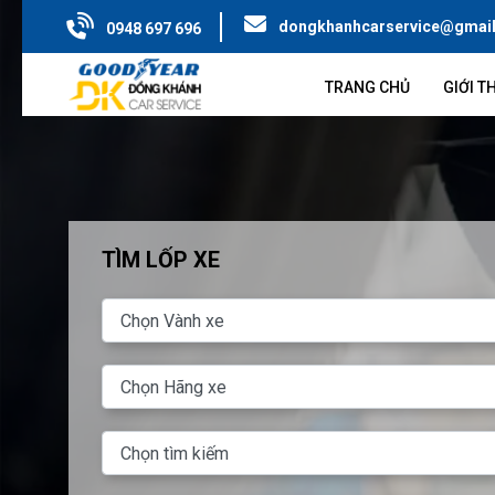
dongkhanhcarservice@gmai
0948 697 696
TRANG CHỦ
GIỚI T
TÌM LỐP XE