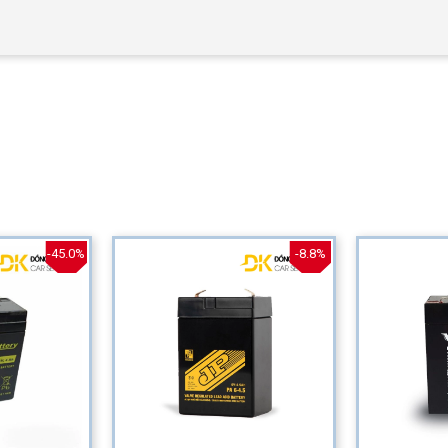
-45.0%
-8.8%