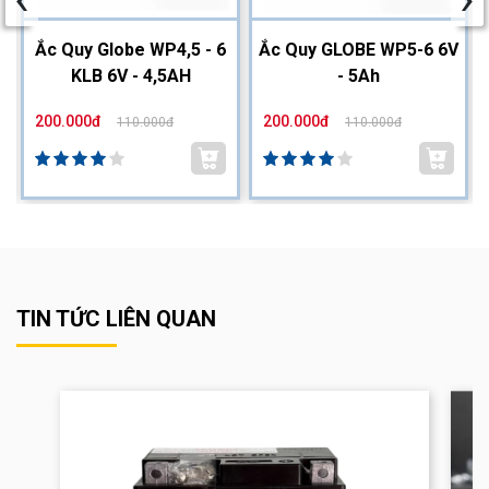
2
Ắc Quy Globe WP4,5 - 6
Ắc Quy GLOBE WP5-6 6V
KLB 6V - 4,5AH
- 5Ah
200.000đ
200.000đ
110.000đ
110.000đ
TIN TỨC LIÊN QUAN