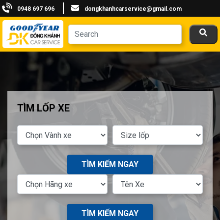
0948 697 696
dongkhanhcarservice@gmail.com
TÌM LỐP XE
TÌM KIẾM NGAY
TÌM KIẾM NGAY