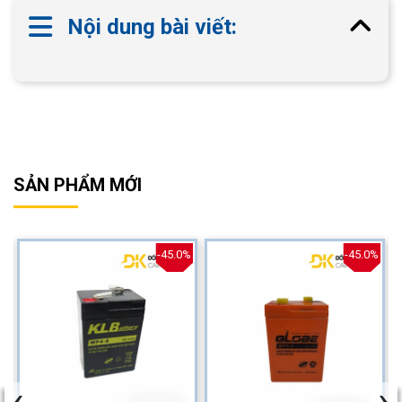
Nội dung bài viết:
SẢN PHẨM MỚI
%
-45.0%
-45.0%
‹
›