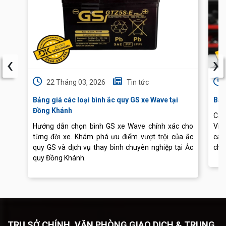
‹
›
22 Tháng 03, 2026
Tin tức
Bảng giá các loại bình ắc quy GS xe Wave tại
Báo
Đồng Khánh
Cập
Hướng dẫn chọn bình GS xe Wave chính xác cho
Vis
từng đời xe. Khám phá ưu điểm vượt trội của ắc
các
quy GS và dịch vụ thay bình chuyên nghiệp tại Ắc
chu
quy Đồng Khánh.
TRỤ SỞ CHÍNH, VĂN PHÒNG GIAO DỊCH & TRUNG