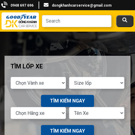
0948 697 696
dongkhanhcarservice@gmail.com
TÌM LỐP XE
TÌM KIẾM NGAY
TÌM KIẾM NGAY