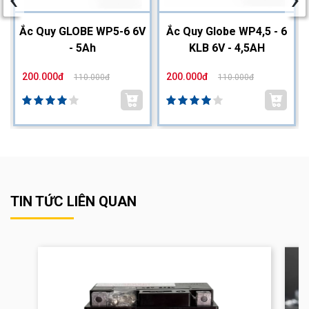
2
Ắc Quy GLOBE WP5-6 6V
Ắc Quy Globe WP4,5 - 6
- 5Ah
KLB 6V - 4,5AH
200.000đ
200.000đ
110.000đ
110.000đ
TIN TỨC LIÊN QUAN