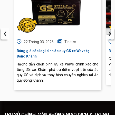
‹
›
22 Tháng 03, 2026
Tin tức
Bảng giá các loại bình ắc quy GS xe Wave tại
Báo
Đồng Khánh
Cập
Hướng dẫn chọn bình GS xe Wave chính xác cho
Vis
từng đời xe. Khám phá ưu điểm vượt trội của ắc
các
quy GS và dịch vụ thay bình chuyên nghiệp tại Ắc
chu
quy Đồng Khánh.
TRỤ SỞ CHÍNH, VĂN PHÒNG GIAO DỊCH & TRUNG