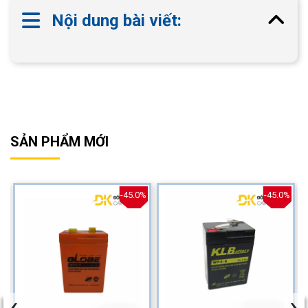
Nội dung bài viết:
SẢN PHẨM MỚI
%
-45.0%
-45.0%
‹
›