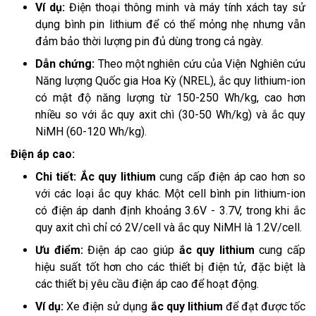
Ví dụ:
Điện thoại thông minh và máy tính xách tay sử
dụng bình pin lithium để có thể mỏng nhẹ nhưng vẫn
đảm bảo thời lượng pin đủ dùng trong cả ngày.
Dẫn chứng:
Theo một nghiên cứu của Viện Nghiên cứu
Năng lượng Quốc gia Hoa Kỳ (NREL), ắc quy lithium-ion
có mật độ năng lượng từ 150-250 Wh/kg, cao hơn
nhiều so với ắc quy axit chì (30-50 Wh/kg) và ắc quy
NiMH (60-120 Wh/kg).
Điện áp cao:
Chi tiết: Ắc quy lithium
cung cấp điện áp cao hơn so
với các loại ắc quy khác. Một cell bình pin lithium-ion
có điện áp danh định khoảng 3.6V - 3.7V, trong khi ắc
quy axit chì chỉ có 2V/cell và ắc quy NiMH là 1.2V/cell.
Ưu điểm:
Điện áp cao giúp
ắc quy lithium
cung cấp
hiệu suất tốt hơn cho các thiết bị điện tử, đặc biệt là
các thiết bị yêu cầu điện áp cao để hoạt động.
Ví dụ:
Xe điện sử dụng
ắc quy lithium
để đạt được tốc