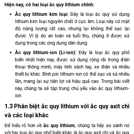
Hiện nay, có hai loại ắc quy lithium chính:
Ắc quy lithium kim loại:
Đây là loại ắc quy sử dụng
lithium kim loại nguyên chất ở cực âm. Loại này có mật
độ năng lượng rất cao, nhưng lại không thể sạc lại
được. Vì lý do an toàn và tuổi thọ, chúng ít được sử
dụng trong các ứng dụng dân dụng.
Ắc quy lithium-ion (Li-ion):
Đây là loại ắc quy phổ
biến nhất hiện nay, được sử dụng rộng rãi trong điện
thoại thông minh, máy tính xách tay, xe điện và nhiều
thiết bị khác. Bình pin lithium-ion có thể sạc và xả nhiều
lần, mang lại sự tiện lợi và hiệu quả cao. Trong bài viết
này, chúng ta sẽ tập trung chủ yếu vào ắc quy lithium-
ion.
1.3 Phân biệt ắc quy lithium với ắc quy axit chì
và các loại khác
Để hiểu rõ hơn về
ắc quy lithium
, chúng ta hãy so sánh nó
với hai loại ắc quy phổ biến khác là ắc quy axit chì và ắc quy