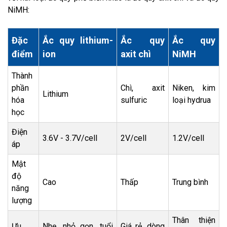
NiMH:
Đặc
Ắc quy lithium-
Ắc quy
Ắc quy
điểm
ion
axit chì
NiMH
Thành
phần
Chì, axit
Niken, kim
Lithium
hóa
sulfuric
loại hydrua
học
Điện
3.6V - 3.7V/cell
2V/cell
1.2V/cell
áp
Mật
độ
Cao
Thấp
Trung bình
năng
lượng
Thân thiện
Ưu
Nhẹ, nhỏ gọn, tuổi
Giá rẻ, dòng