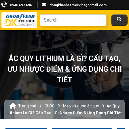
0948 697 696
dongkhanhcarservice@gmail.com
ẮC QUY LITHIUM LÀ GÌ? CẤU TẠO,
ƯU NHƯỢC ĐIỂM & ỨNG DỤNG CHI
TIẾT
Trang chủ
BLOG
Mẹo sử dụng ắc quy
Ắc Quy
Lithium Là Gì? Cấu Tạo, Ưu Nhược Điểm & Ứng Dụng Chi Tiết