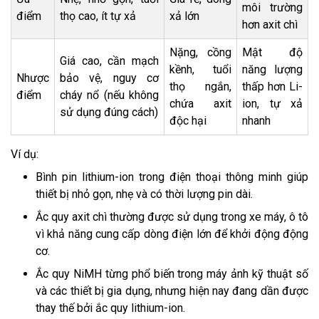
môi trường
điểm
thọ cao, ít tự xả
xả lớn
hơn axit chì
Nặng, cồng
Mật độ
Giá cao, cần mạch
kềnh, tuổi
năng lượng
Nhược
bảo vệ, nguy cơ
thọ ngắn,
thấp hơn Li-
điểm
cháy nổ (nếu không
chứa axit
ion, tự xả
sử dụng đúng cách)
độc hại
nhanh
Ví dụ:
Bình pin lithium-ion trong điện thoại thông minh giúp
thiết bị nhỏ gọn, nhẹ và có thời lượng pin dài.
Ắc quy axit chì thường được sử dụng trong xe máy, ô tô
vì khả năng cung cấp dòng điện lớn để khởi động động
cơ.
Ắc quy NiMH từng phổ biến trong máy ảnh kỹ thuật số
và các thiết bị gia dụng, nhưng hiện nay đang dần được
thay thế bởi ắc quy lithium-ion.