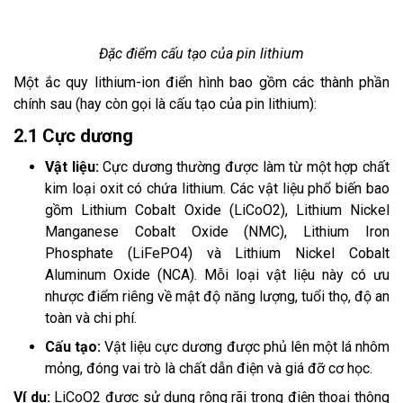
Đặc điểm cấu tạo của pin lithium
Một ắc quy lithium-ion điển hình bao gồm các thành phần
chính sau (hay còn gọi là cấu tạo của pin lithium):
2.1 Cực dương
Vật liệu:
Cực dương thường được làm từ một hợp chất
kim loại oxit có chứa lithium. Các vật liệu phổ biến bao
gồm Lithium Cobalt Oxide (LiCoO2), Lithium Nickel
Manganese Cobalt Oxide (NMC), Lithium Iron
Phosphate (LiFePO4) và Lithium Nickel Cobalt
Aluminum Oxide (NCA). Mỗi loại vật liệu này có ưu
nhược điểm riêng về mật độ năng lượng, tuổi thọ, độ an
toàn và chi phí.
Cấu tạo:
Vật liệu cực dương được phủ lên một lá nhôm
mỏng, đóng vai trò là chất dẫn điện và giá đỡ cơ học.
Ví dụ:
LiCoO2 được sử dụng rộng rãi trong điện thoại thông