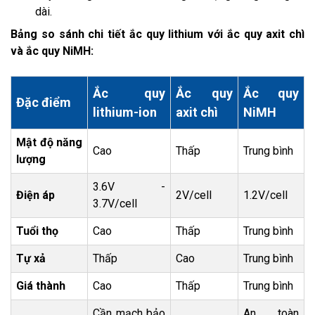
dài.
Bảng so sánh chi tiết ắc quy lithium với ắc quy axit chì
và ắc quy NiMH:
Ắc quy
Ắc quy
Ắc quy
Đặc điểm
lithium-ion
axit chì
NiMH
Mật độ năng
Cao
Thấp
Trung bình
lượng
3.6V -
Điện áp
2V/cell
1.2V/cell
3.7V/cell
Tuổi thọ
Cao
Thấp
Trung bình
Tự xả
Thấp
Cao
Trung bình
Giá thành
Cao
Thấp
Trung bình
Cần mạch bảo
An toàn