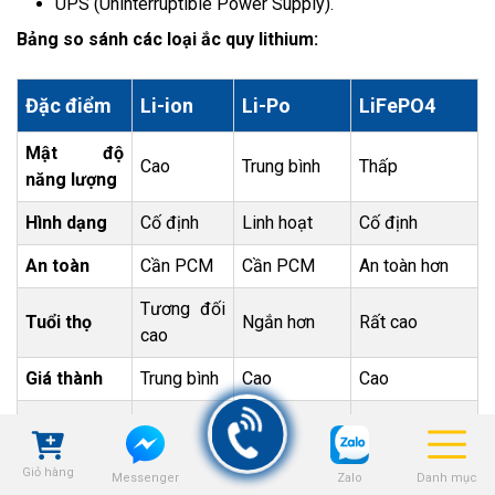
UPS (Uninterruptible Power Supply).
Bảng so sánh các loại ắc quy lithium:
Đặc điểm
Li-ion
Li-Po
LiFePO4
Mật độ
Cao
Trung bình
Thấp
năng lượng
Hình dạng
Cố định
Linh hoạt
Cố định
An toàn
Cần PCM
Cần PCM
An toàn hơn
Tương đối
Tuổi thọ
Ngắn hơn
Rất cao
cao
Giá thành
Trung bình
Cao
Cao
Điện thoại,
Drone, pin
Xe điện, lưu
Ứng dụng
laptop
dự phòng
trữ NLMT
Giỏ hàng
Zalo
Danh mục
Messenger