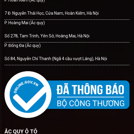
7 Đ. Nguyễn Thái Học, Cửa Nam, Hoàn Kiếm, Hà Nội
P. Hoàng Mai (Ắc quy)
Số 278, Tam Trinh, Yên Sở, Hoàng Mai, Hà Nội
P. Đống Đa (Ắc quy)
Số 84, Nguyễn Chí Thanh (Ngã 4 cầu vượt Láng), Hà Nội
ẮC QUY Ô TÔ