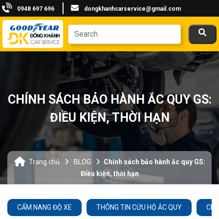
0948 697 696
dongkhanhcarservice@gmail.com
CHÍNH SÁCH BẢO HÀNH ẮC QUY GS:
ĐIỀU KIỆN, THỜI HẠN
Trang chủ
BLOG
Chính sách bảo hành ắc quy GS:
Điều kiện, thời hạn
CẨM NANG ĐỘ XE
THÔNG TIN CỨU HỘ ẮC QUY
CHĂ