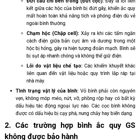
Đứt cầu chì bên trong (Đứt cọc):
Đây là lỗi liên
kết giữa các hộc của bình bị đứt gãy, khiến ắc quy
mất hoàn toàn khả năng tích và phóng điện dù vẻ
ngoài bình thường.
Chạm hộc (Chập cell):
Xảy ra khi các tấm ngăn
cách điện giữa bản cực âm và dương trong một
hộc bị hỏng, gây ra hiện tượng đoản mạch. Bình sẽ
bị sụt áp nhanh chóng và không thể giữ điện.
Lỗi do vật liệu chế tạo:
Các khiếm khuyết khác
liên quan đến vật liệu hoặc quy trình lắp ráp tại
nhà máy.
Tình trạng vật lý của bình:
Vỏ bình phải còn nguyên
vẹn, không móp méo, nứt, vỡ, phồng rộp hay có bất kỳ
dấu hiệu tác động ngoại lực nào. Các cọc bình không
được có dấu hiệu bị cạy phá, nung chảy hay biến dạng.
2. Các trường hợp bình ắc quy GS
không được bảo hành