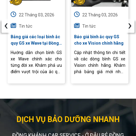
22 Tháng 03, 2026
22 Tháng 03, 2026
‹
›
Tin tức
Tin tức
Bảng giá các loại bình ắc
Báo giá bình ắc quy GS
quy GS xe Wave tại Đồng
cho xe Vision chính hãng
Khánh
Hướng dẫn chọn bình GS
Cập nhật thông tin chi tiết
xe Wave chính xác cho
về các dòng bình GS xe
từng đời xe. Khám phá ưu
Vision chính hãng. Khám
điểm vượt trội của ắc quy
phá bảng giá mới nhất,
GS và dịch vụ thay bình
cách lựa chọn bình phù
chuyên nghiệp tại Ắc quy
hợp và dịch vụ thay ắc quy
Đồng Khánh.
chuyên nghiệp.
DỊCH VỤ BẢO DƯỠNG NHANH
ĐỒNG KHÁNH CAR SERVICE - Ở ĐÂU RẺ ĐỒNG