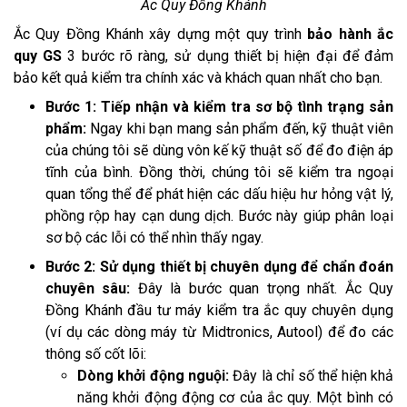
Ắc Quy Đồng Khánh
Ắc Quy Đồng Khánh xây dựng một quy trình
bảo hành ắc
quy GS
3 bước rõ ràng, sử dụng thiết bị hiện đại để đảm
bảo kết quả kiểm tra chính xác và khách quan nhất cho bạn.
Bước 1: Tiếp nhận và kiểm tra sơ bộ tình trạng sản
phẩm:
Ngay khi bạn mang sản phẩm đến, kỹ thuật viên
của chúng tôi sẽ dùng vôn kế kỹ thuật số để đo điện áp
tĩnh của bình. Đồng thời, chúng tôi sẽ kiểm tra ngoại
quan tổng thể để phát hiện các dấu hiệu hư hỏng vật lý,
phồng rộp hay cạn dung dịch. Bước này giúp phân loại
sơ bộ các lỗi có thể nhìn thấy ngay.
Bước 2: Sử dụng thiết bị chuyên dụng để chẩn đoán
chuyên sâu:
Đây là bước quan trọng nhất. Ắc Quy
Đồng Khánh đầu tư máy kiểm tra ắc quy chuyên dụng
(ví dụ các dòng máy từ Midtronics, Autool) để đo các
thông số cốt lõi:
Dòng khởi động nguội:
Đây là chỉ số thể hiện khả
năng khởi động động cơ của ắc quy. Một bình có