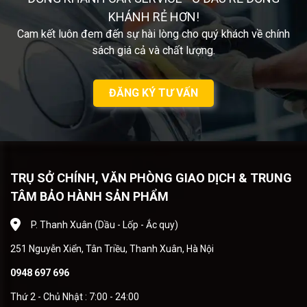
KHÁNH RẺ HƠN!
Cam kết luôn đem đến sự hài lòng cho quý khách về chính
sách giá cả và chất lượng.
ĐĂNG KÝ TƯ VẤN
TRỤ SỞ CHÍNH, VĂN PHÒNG GIAO DỊCH & TRUNG
TÂM BẢO HÀNH SẢN PHẨM
P. Thanh Xuân (Dầu - Lốp - Ắc quy)
251 Nguyễn Xiển, Tân Triều, Thanh Xuân, Hà Nội
0948 697 696
Thứ 2 - Chủ Nhật : 7:00 - 24:00