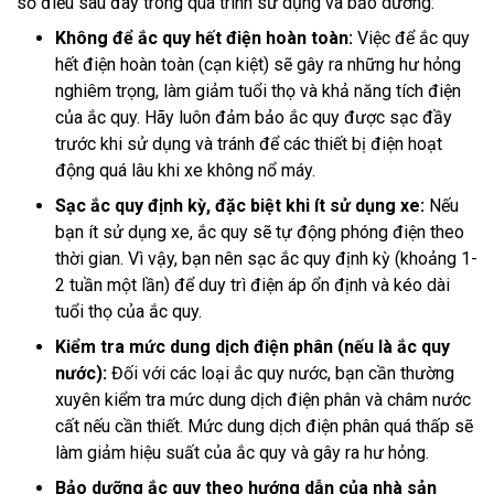
số điều sau đây trong quá trình sử dụng và bảo dưỡng:
Không để ắc quy hết điện hoàn toàn:
Việc để ắc quy
hết điện hoàn toàn (cạn kiệt) sẽ gây ra những hư hỏng
nghiêm trọng, làm giảm tuổi thọ và khả năng tích điện
của ắc quy. Hãy luôn đảm bảo ắc quy được sạc đầy
trước khi sử dụng và tránh để các thiết bị điện hoạt
động quá lâu khi xe không nổ máy.
Sạc ắc quy định kỳ, đặc biệt khi ít sử dụng xe:
Nếu
bạn ít sử dụng xe, ắc quy sẽ tự động phóng điện theo
thời gian. Vì vậy, bạn nên sạc ắc quy định kỳ (khoảng 1-
2 tuần một lần) để duy trì điện áp ổn định và kéo dài
tuổi thọ của ắc quy.
Kiểm tra mức dung dịch điện phân (nếu là ắc quy
nước):
Đối với các loại ắc quy nước, bạn cần thường
xuyên kiểm tra mức dung dịch điện phân và châm nước
cất nếu cần thiết. Mức dung dịch điện phân quá thấp sẽ
làm giảm hiệu suất của ắc quy và gây ra hư hỏng.
Bảo dưỡng ắc quy theo hướng dẫn của nhà sản