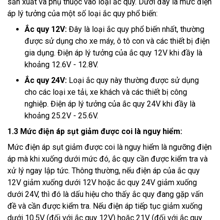
sản xuất và phụ thuộc vào loại ắc quy. Dưới đây là mức điện
áp lý tưởng của một số loại ắc quy phổ biến:
Ắc quy 12V:
Đây là loại ắc quy phổ biến nhất, thường
được sử dụng cho xe máy, ô tô con và các thiết bị điện
gia dụng. Điện áp lý tưởng của ắc quy 12V khi đầy là
khoảng 12.6V - 12.8V.
Ắc quy 24V:
Loại ắc quy này thường được sử dụng
cho các loại xe tải, xe khách và các thiết bị công
nghiệp. Điện áp lý tưởng của ắc quy 24V khi đầy là
khoảng 25.2V - 25.6V.
1.3 Mức điện áp sụt giảm được coi là nguy hiểm:
Mức điện áp sụt giảm được coi là nguy hiểm là ngưỡng điện
áp mà khi xuống dưới mức đó, ắc quy cần được kiểm tra và
xử lý ngay lập tức. Thông thường, nếu điện áp của ắc quy
12V giảm xuống dưới 12V hoặc ắc quy 24V giảm xuống
dưới 24V, thì đó là dấu hiệu cho thấy ắc quy đang gặp vấn
đề và cần được kiểm tra. Nếu điện áp tiếp tục giảm xuống
dưới 10.5V (đối với ắc quy 12V) hoặc 21V (đối với ắc quy