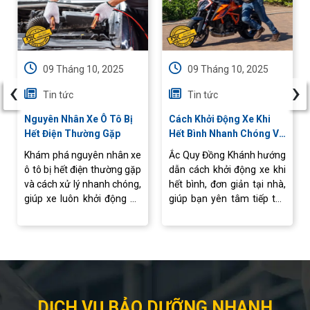
09 Tháng 10, 2025
09 Tháng 10, 2025
‹
›
Tin tức
Tin tức
Nguyên Nhân Xe Ô Tô Bị
Cách Khởi Động Xe Khi
Hết Điện Thường Gặp
Hết Bình Nhanh Chóng Và
An Toàn
Khám phá nguyên nhân xe
Ắc Quy Đồng Khánh hướng
ô tô bị hết điện thường gặp
dẫn cách khởi động xe khi
và cách xử lý nhanh chóng,
hết bình, đơn giản tại nhà,
giúp xe luôn khởi động ổn
giúp bạn yên tâm tiếp tục
định, vận hành an toàn.
hành trình mà không lo
gián đoạn.
DỊCH VỤ BẢO DƯỠNG NHANH