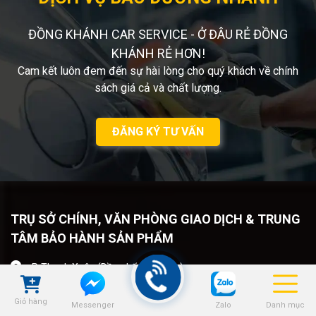
ĐỒNG KHÁNH CAR SERVICE - Ở ĐÂU RẺ ĐỒNG
KHÁNH RẺ HƠN!
Cam kết luôn đem đến sự hài lòng cho quý khách về chính
sách giá cả và chất lượng.
ĐĂNG KÝ TƯ VẤN
TRỤ SỞ CHÍNH, VĂN PHÒNG GIAO DỊCH & TRUNG
TÂM BẢO HÀNH SẢN PHẨM
P. Thanh Xuân (Dầu - Lốp - Ắc quy)
251 Nguyễn Xiển, Tân Triều, Thanh Xuân, Hà Nội
Giỏ hàng
Zalo
Danh mục
Messenger