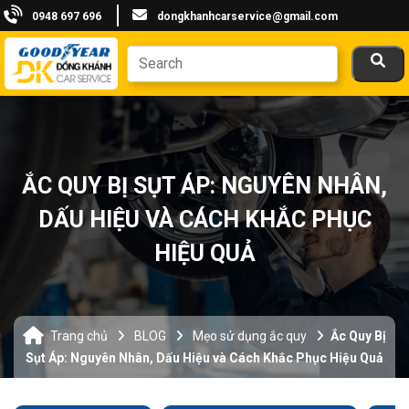
0948 697 696
dongkhanhcarservice@gmail.com
ẮC QUY BỊ SỤT ÁP: NGUYÊN NHÂN,
DẤU HIỆU VÀ CÁCH KHẮC PHỤC
HIỆU QUẢ
Trang chủ
BLOG
Mẹo sử dụng ắc quy
Ắc Quy Bị
Sụt Áp: Nguyên Nhân, Dấu Hiệu và Cách Khắc Phục Hiệu Quả