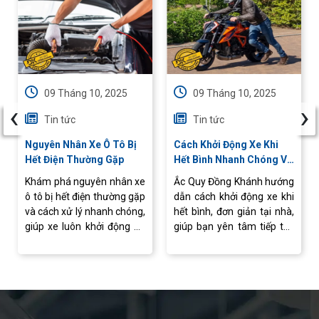
09 Tháng 10, 2025
09 Tháng 10, 2025
‹
›
Tin tức
Tin tức
Nguyên Nhân Xe Ô Tô Bị
Cách Khởi Động Xe Khi
Hết Điện Thường Gặp
Hết Bình Nhanh Chóng Và
An Toàn
Khám phá nguyên nhân xe
Ắc Quy Đồng Khánh hướng
ô tô bị hết điện thường gặp
dẫn cách khởi động xe khi
và cách xử lý nhanh chóng,
hết bình, đơn giản tại nhà,
giúp xe luôn khởi động ổn
giúp bạn yên tâm tiếp tục
định, vận hành an toàn.
hành trình mà không lo
gián đoạn.