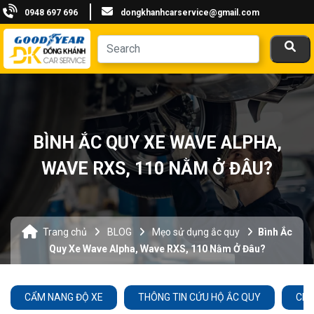
0948 697 696
dongkhanhcarservice@gmail.com
BÌNH ẮC QUY XE WAVE ALPHA,
WAVE RXS, 110 NẰM Ở ĐÂU?
Trang chủ
BLOG
Mẹo sử dụng ắc quy
Bình Ắc
Quy Xe Wave Alpha, Wave RXS, 110 Nằm Ở Đâu?
CẨM NANG ĐỘ XE
THÔNG TIN CỨU HỘ ẮC QUY
CHĂ