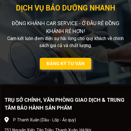
DỊCH VỤ BẢO DƯỠNG NHANH
ĐỒNG KHÁNH CAR SERVICE - Ở ĐÂU RẺ ĐỒNG
KHÁNH RẺ HƠN!
Cam kết luôn đem đến sự hài lòng cho quý khách về chính
sách giá cả và chất lượng.
ĐĂNG KÝ TƯ VẤN
TRỤ SỞ CHÍNH, VĂN PHÒNG GIAO DỊCH & TRUNG
TÂM BẢO HÀNH SẢN PHẨM
P. Thanh Xuân (Dầu - Lốp - Ắc quy)
251 Nguyễn Xiển, Tân Triều, Thanh Xuân, Hà Nội