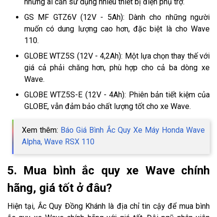
những ai cần sử dụng nhiều thiết bị điện phụ trợ.
GS MF GTZ6V (12V - 5Ah): Dành cho những người
muốn có dung lượng cao hơn, đặc biệt là cho Wave
110.
GLOBE WTZ5S (12V - 4,2Ah): Một lựa chọn thay thế với
giá cả phải chăng hơn, phù hợp cho cả ba dòng xe
Wave.
GLOBE WTZ5S-E (12V - 4Ah): Phiên bản tiết kiệm của
GLOBE, vẫn đảm bảo chất lượng tốt cho xe Wave.
Xem thêm: ​​​
Báo Giá Bình Ắc Quy Xe Máy Honda Wave
Alpha, Wave RSX 110
5. Mua bình ắc quy xe Wave chính
hãng, giá tốt ở đâu?
Hiện tại, Ắc Quy Đồng Khánh là địa chỉ tin cậy để mua bình