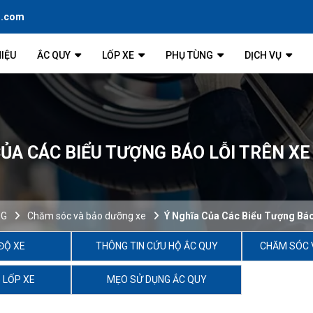
l.com
HIỆU
ẮC QUY
LỐP XE
PHỤ TÙNG
DỊCH VỤ
CỦA CÁC BIỂU TƯỢNG BÁO LỖI TRÊN XE 
OG
Chăm sóc và bảo dưỡng xe
Ý Nghĩa Của Các Biểu Tượng Báo
ĐỘ XE
THÔNG TIN CỨU HỘ ẮC QUY
CHĂM SÓC 
 LỐP XE
MẸO SỬ DỤNG ẮC QUY