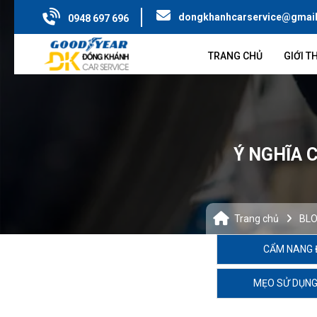
dongkhanhcarservice@gmai
0948 697 696
TRANG CHỦ
GIỚI T
Ý NGHĨA 
Trang chủ
BL
CẨM NANG 
MẸO SỬ DỤNG