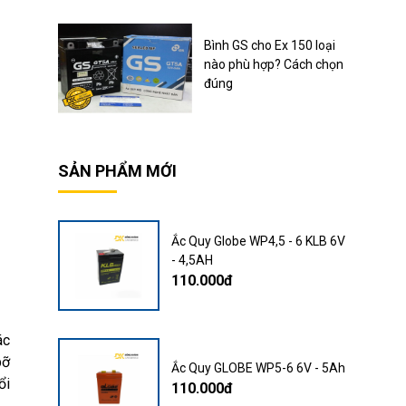
Bình GS cho Ex 150 loại
nào phù hợp? Cách chọn
đúng
SẢN PHẨM MỚI
Ắc Quy Globe WP4,5 - 6 KLB 6V
- 4,5AH
110.000đ
ác
bỡ
Ắc Quy GLOBE WP5-6 6V - 5Ah
ổi
110.000đ