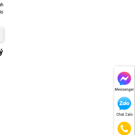
nh
lo
ý
Messenger
Chat Zalo