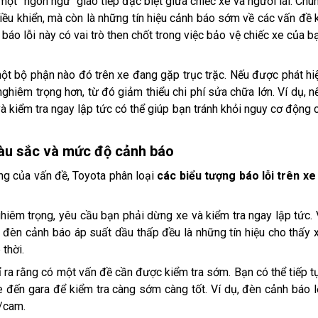
một "ngôn ngữ" giao tiếp đặc biệt giữa chiếc xe và người lái. Chú
iều khiển, mà còn là những tín hiệu cảnh báo sớm về các vấn đề 
 báo lỗi này có vai trò then chốt trong việc bảo vệ chiếc xe của b
một bộ phận nào đó trên xe đang gặp trục trặc. Nếu được phát hi
ghiêm trọng hơn, từ đó giảm thiểu chi phí sửa chữa lớn. Ví dụ, n
à kiểm tra ngay lập tức có thể giúp bạn tránh khỏi nguy cơ động 
 màu sắc và mức độ cảnh báo
ng của vấn đề, Toyota phân loại
các biểu tượng báo lỗi trên xe
iêm trọng, yêu cầu bạn phải dừng xe và kiểm tra ngay lập tức. 
đèn cảnh báo áp suất dầu thấp đều là những tín hiệu cho thấy 
thời.
 ra rằng có một vấn đề cần được kiểm tra sớm. Bạn có thể tiếp t
e đến gara để kiểm tra càng sớm càng tốt. Ví dụ, đèn cảnh báo l
/cam.