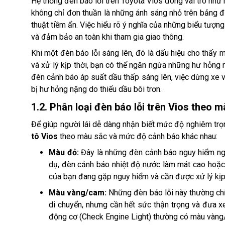
Hệ thống đèn báo lỗi trên Toyota Vios đóng vai trò như 
không chỉ đơn thuần là những ánh sáng nhỏ trên bảng đ
thuật tiềm ẩn. Việc hiểu rõ ý nghĩa của những biểu tượng
và đảm bảo an toàn khi tham gia giao thông.
Khi một đèn báo lỗi sáng lên, đó là dấu hiệu cho thấy 
và xử lý kịp thời, bạn có thể ngăn ngừa những hư hỏng n
đèn cảnh báo áp suất dầu thấp sáng lên, việc dừng xe v
bị hư hỏng nặng do thiếu dầu bôi trơn.
1.2. Phân loại đèn báo lỗi trên Vios theo
Để giúp người lái dễ dàng nhận biết mức độ nghiêm trọ
tô Vios
theo màu sắc và mức độ cảnh báo khác nhau:
Màu đỏ:
Đây là những đèn cảnh báo nguy hiểm ngh
dụ, đèn cảnh báo nhiệt độ nước làm mát cao hoặc 
của bạn đang gặp nguy hiểm và cần được xử lý kịp 
Màu vàng/cam:
Những đèn báo lỗi này thường chỉ
di chuyển, nhưng cần hết sức thận trọng và đưa x
động cơ (Check Engine Light) thường có màu vàng