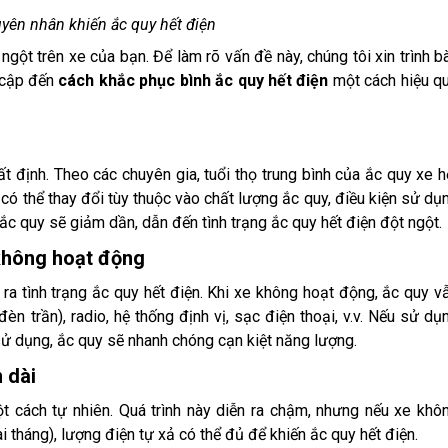
yên nhân khiến ắc quy hết điện
gột trên xe của bạn. Để làm rõ vấn đề này, chúng tôi xin trình b
ề cập đến
cách khắc phục bình ắc quy hết điện
một cách hiệu q
t định. Theo các chuyên gia, tuổi thọ trung bình của ắc quy xe h
có thể thay đổi tùy thuộc vào chất lượng ắc quy, điều kiện sử dụ
 ắc quy sẽ giảm dần, dẫn đến tình trạng ắc quy hết điện đột ngột.
 không hoạt động
ra tình trạng ắc quy hết điện. Khi xe không hoạt động, ắc quy v
èn trần), radio, hệ thống định vị, sạc điện thoại, v.v. Nếu sử dụ
 sử dụng, ắc quy sẽ nhanh chóng cạn kiệt năng lượng.
 dài
 cách tự nhiên. Quá trình này diễn ra chậm, nhưng nếu xe khô
i tháng), lượng điện tự xả có thể đủ để khiến ắc quy hết điện.