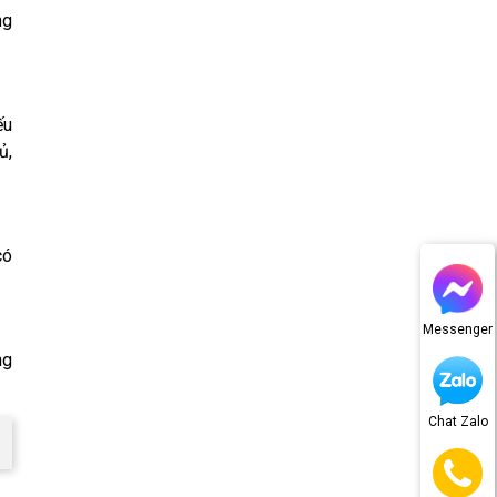
ng
ếu
ủ,
có
Messenger
ng
Chat Zalo