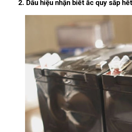
2. Dấu hiệu nhận biết ắc quy sắp hế