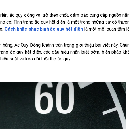
triển, ắc quy đóng vai trò then chốt, đảm bảo cung cấp nguồn nă
ng cơ. Tình trạng ắc quy hết điện là một trong những sự cố thườ
xe.
Cách khắc phục bình ắc quy hết điện
là một mối quan tâm l
 hàng, Ắc Quy Đồng Khánh trân trọng giới thiệu bài viết này. Chú
 trạng ắc quy hết điện, các dấu hiệu nhận biết sớm, biện pháp kh
hiệu suất và kéo dài tuổi thọ ắc quy.