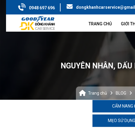
dongkhanhcarservice@gmai
0948 697 696
TRANG CHỦ
GIỚI T
NGUYÊN NHÂN, DẤU H
Trang chủ
BLOG
CẨM NANG 
MẸO SỬ DỤNG