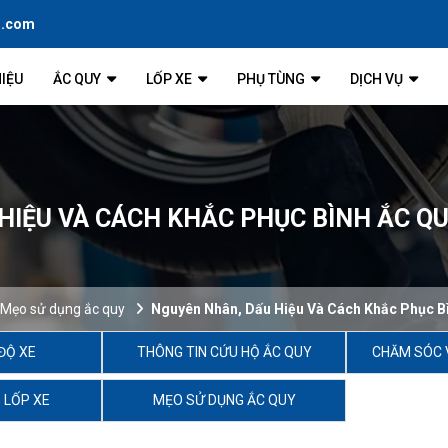
l.com
HIỆU
ẮC QUY
LỐP XE
PHỤ TÙNG
DỊCH VỤ
IỆU VÀ CÁCH KHẮC PHỤC BÌNH ẮC QU
Mẹo sử dụng ắc quy
Nguyên Nhân, Dấu Hiệu Và Cách Khắc Phục Bì
ĐỘ XE
THÔNG TIN CỨU HỘ ẮC QUY
CHĂM SÓC 
 LỐP XE
MẸO SỬ DỤNG ẮC QUY