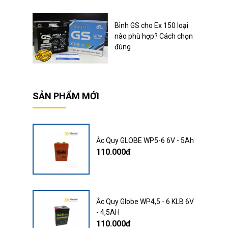
Bình GS cho Ex 150 loại
nào phù hợp? Cách chọn
đúng
SẢN PHẨM MỚI
Ắc Quy GLOBE WP5-6 6V - 5Ah
110.000đ
Ắc Quy Globe WP4,5 - 6 KLB 6V
- 4,5AH
110.000đ