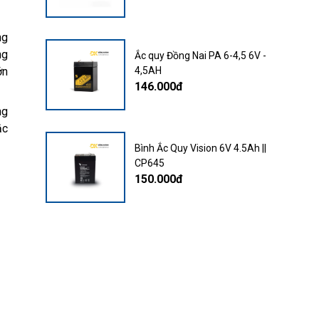
ng
ng
Ắc quy Đồng Nai PA 6-4,5 6V -
4,5AH
ớn
146.000đ
ng
ắc
Bình Ắc Quy Vision 6V 4.5Ah ||
CP645
150.000đ