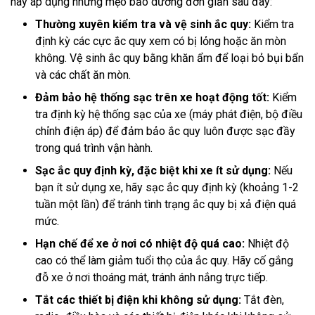
hãy áp dụng những mẹo bảo dưỡng đơn giản sau đây:
Thường xuyên kiểm tra và vệ sinh ắc quy:
Kiểm tra
định kỳ các cực ắc quy xem có bị lỏng hoặc ăn mòn
không. Vệ sinh ắc quy bằng khăn ẩm để loại bỏ bụi bẩn
và các chất ăn mòn.
Đảm bảo hệ thống sạc trên xe hoạt động tốt:
Kiểm
tra định kỳ hệ thống sạc của xe (máy phát điện, bộ điều
chỉnh điện áp) để đảm bảo ắc quy luôn được sạc đầy
trong quá trình vận hành.
Sạc ắc quy định kỳ, đặc biệt khi xe ít sử dụng:
Nếu
bạn ít sử dụng xe, hãy sạc ắc quy định kỳ (khoảng 1-2
tuần một lần) để tránh tình trạng ắc quy bị xả điện quá
mức.
Hạn chế để xe ở nơi có nhiệt độ quá cao:
Nhiệt độ
cao có thể làm giảm tuổi thọ của ắc quy. Hãy cố gắng
đỗ xe ở nơi thoáng mát, tránh ánh nắng trực tiếp.
Tắt các thiết bị điện khi không sử dụng:
Tắt đèn,