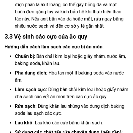
điện phân là axit loãng, có thể gây bỏng da và mắt.
Luôn đeo găng tay và kính bảo hộ khi thực hiện thao
tác này. Nếu axit bắn vào da hoặc mắt, rửa ngay bằng
nhiều nước sạch và đến cơ sở y tế gần nhất.
3.3 Vệ sinh các cực của ắc quy
Hướng dẫn cách làm sạch các cực bị ăn mòn:
Chuẩn bị:
Bàn chải kim loại hoặc giấy nhám, nước ấm,
baking soda, khăn lau.
Pha dung dịch:
Hòa tan một ít baking soda vào nước
ấm.
Làm sạch cực:
Dùng bàn chải kim loại hoặc giấy nhám
chà sạch các vết ăn mòn trên các cực ắc quy.
Rửa sạch:
Dùng khăn lau nhúng vào dung dịch baking
soda lau sạch các cực.
Lau khô:
Lau khô các cực bằng khăn sạch.
Sử dụng các chất tẩy rửa chuyên dụng (nếu cần):