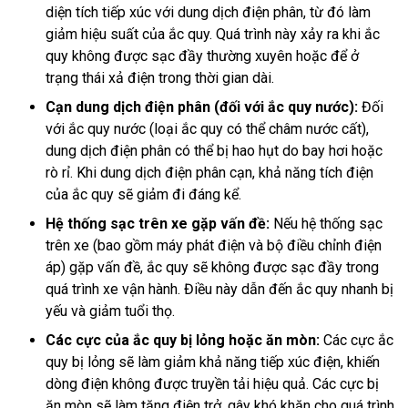
diện tích tiếp xúc với dung dịch điện phân, từ đó làm
giảm hiệu suất của ắc quy. Quá trình này xảy ra khi ắc
quy không được sạc đầy thường xuyên hoặc để ở
trạng thái xả điện trong thời gian dài.
Cạn dung dịch điện phân (đối với ắc quy nước):
Đối
với ắc quy nước (loại ắc quy có thể châm nước cất),
dung dịch điện phân có thể bị hao hụt do bay hơi hoặc
rò rỉ. Khi dung dịch điện phân cạn, khả năng tích điện
của ắc quy sẽ giảm đi đáng kể.
Hệ thống sạc trên xe gặp vấn đề:
Nếu hệ thống sạc
trên xe (bao gồm máy phát điện và bộ điều chỉnh điện
áp) gặp vấn đề, ắc quy sẽ không được sạc đầy trong
quá trình xe vận hành. Điều này dẫn đến ắc quy nhanh bị
yếu và giảm tuổi thọ.
Các cực của ắc quy bị lỏng hoặc ăn mòn:
Các cực ắc
quy bị lỏng sẽ làm giảm khả năng tiếp xúc điện, khiến
dòng điện không được truyền tải hiệu quả. Các cực bị
ăn mòn sẽ làm tăng điện trở, gây khó khăn cho quá trình