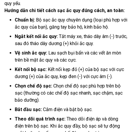
quy yếu.
Hướng dẫn chi tiết cách sạc ắc quy đúng cách, an toàn:
Chuẩn bị:
Bộ sạc ắc quy chuyên dụng (loại phù hợp với
ắc quy của bạn), găng tay bảo hộ, kính bảo hộ.
Ngắt kết nối ắc quy:
Tắt máy xe, tháo dây âm (-) trước,
sau đó tháo dây dương (+) khỏi ắc quy.
Vệ sinh ắc quy:
Lau sạch bụi bẩn và các vết ăn mòn
trên bề mặt ắc quy và các cực.
Kết nối bộ sạc:
Kết nối kẹp đỏ (+) của bộ sạc với cực
dương (+) của ắc quy, kẹp đen (-) với cực âm (-).
Chọn chế độ sạc:
Chọn chế độ sạc phù hợp trên bộ
sạc (thường có các chế độ sạc nhanh, sạc chậm, sạc
bảo dưỡng).
Bắt đầu sạc:
Cắm điện và bật bộ sạc.
Theo dõi quá trình sạc:
Theo dõi điện áp và dòng
điện trên bộ sạc. Khi ắc quy đầy, bộ sạc sẽ tự động