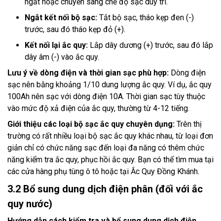
ngắt hoặc chuyển sang chế độ sạc duy trì.
Ngắt kết nối bộ sạc:
Tắt bộ sạc, tháo kẹp đen (-)
trước, sau đó tháo kẹp đỏ (+).
Kết nối lại ắc quy:
Lắp dây dương (+) trước, sau đó lắp
dây âm (-) vào ắc quy.
Lưu ý về dòng điện và thời gian sạc phù hợp:
Dòng điện
sạc nên bằng khoảng 1/10 dung lượng ắc quy. Ví dụ, ắc quy
100Ah nên sạc với dòng điện 10A. Thời gian sạc tùy thuộc
vào mức độ xả điện của ắc quy, thường từ 4-12 tiếng.
Giới thiệu các loại bộ sạc ắc quy chuyên dụng:
Trên thị
trường có rất nhiều loại bộ sạc ắc quy khác nhau, từ loại đơn
giản chỉ có chức năng sạc đến loại đa năng có thêm chức
năng kiểm tra ắc quy, phục hồi ắc quy. Bạn có thể tìm mua tại
các cửa hàng phụ tùng ô tô hoặc tại Ắc Quy Đồng Khánh.
3.2 Bổ sung dung dịch điện phân (đối với ắc
quy nước)
Hướng dẫn cách kiểm tra và bổ sung dung dịch điện