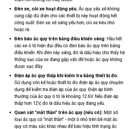
Đèn xe, còi xe hoạt động yếu:
Ắc quy yếu sẽ không
cung cấp đủ điện cho các thiết bị này hoạt động hết
công suất. Đèn xe sẽ sáng yếu hơn, còi xe kêu nhỏ
hoặc rè.
Đèn báo ắc quy trên bảng điều khiển sáng:
Hầu hết
các xe ô tô hiện đại đều có đèn báo ắc quy trên bảng
điều khiển. Khi đèn này sáng, đó là dấu hiệu cho thấy hệ
thống sạc của xe đang gặp vấn đề hoặc ắc quy không
được sạc đầy.
Điện áp ắc quy thấp khi kiểm tra bằng thiết bị đo:
Sử dụng vôn kế hoặc thiết bị đo điện áp ắc quy chuyên
dụng để kiểm tra điện áp của ắc quy. Điện áp bình
thường của ắc quy ô tô là khoảng 12.6V. Nếu điện áp
thấp hơn 12V, đó là dấu hiệu ắc quy đang yếu.
Quan sát "mắt thần" trên ắc quy (nếu có):
Một số
loại ắc quy có "mắt thần" - một ô nhỏ trên bề mặt ắc
quy có màu sắc khác nhau để báo hiệu tình trạng ắc