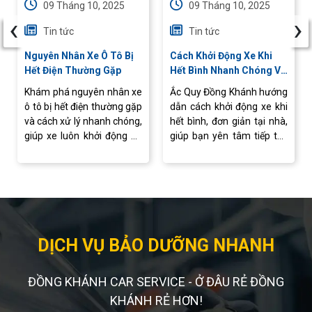
09 Tháng 10, 2025
09 Tháng 10, 2025
‹
›
Tin tức
Tin tức
Nguyên Nhân Xe Ô Tô Bị
Cách Khởi Động Xe Khi
Hết Điện Thường Gặp
Hết Bình Nhanh Chóng Và
An Toàn
Khám phá nguyên nhân xe
Ắc Quy Đồng Khánh hướng
ô tô bị hết điện thường gặp
dẫn cách khởi động xe khi
và cách xử lý nhanh chóng,
hết bình, đơn giản tại nhà,
giúp xe luôn khởi động ổn
giúp bạn yên tâm tiếp tục
định, vận hành an toàn.
hành trình mà không lo
gián đoạn.
DỊCH VỤ BẢO DƯỠNG NHANH
ĐỒNG KHÁNH CAR SERVICE - Ở ĐÂU RẺ ĐỒNG
KHÁNH RẺ HƠN!