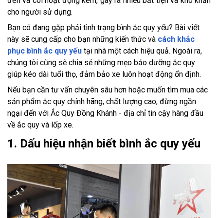
đèn và còi hoạt động kém, gây ra nhiều bất tiện và khó khăn
cho người sử dụng.
Bạn có đang gặp phải tình trạng bình ắc quy yếu? Bài viết
này sẽ cung cấp cho bạn những kiến thức và
cách khắc
phục bình ắc quy yếu
tại nhà một cách hiệu quả. Ngoài ra,
chúng tôi cũng sẽ chia sẻ những mẹo bảo dưỡng ắc quy
giúp kéo dài tuổi thọ, đảm bảo xe luôn hoạt động ổn định.
Nếu bạn cần tư vấn chuyên sâu hơn hoặc muốn tìm mua các
sản phẩm ắc quy chính hãng, chất lượng cao, đừng ngần
ngại đến với Ắc Quy Đồng Khánh - địa chỉ tin cậy hàng đầu
về ắc quy và lốp xe.
1. Dấu hiệu nhận biết bình ắc quy yếu