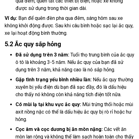
qua đêm, quên tắt các thiết bị điện, hoặc xe không
được sử dụng trong thời gian dài.
Ví dụ:
Bạn để quên đèn pha qua đêm, sáng hôm sau xe
không khởi động được. Sau khi câu bình hoặc sạc lại ắc quy,
xe lại hoạt động bình thường.
5.2 Ắc quy sắp hỏng
Đã sử dụng trên 3 năm:
Tuổi thọ trung bình của ắc quy
ô tô là khoảng 3-5 năm. Nếu ắc quy của bạn đã sử
dụng trên 3 năm, khả năng cao là nó sắp hỏng.
Gặp tình trạng yếu bình nhiều lần:
Nếu ắc quy thường
xuyên bị yếu điện dù bạn đã sạc đầy, đó là dấu hiệu
cho thấy nó không còn khả năng tích điện tốt nữa.
Có mùi lạ tại khu vực ắc quy:
Mùi trứng thối hoặc mùi
axit nồng nặc có thể là dấu hiệu ắc quy bị rò rỉ hoặc hư
hỏng.
Cọc âm và cọc dương bị ăn mòn nặng:
Các vết ăn
mòn lan rộng và không thể làm sạch hoàn toàn cho thấy