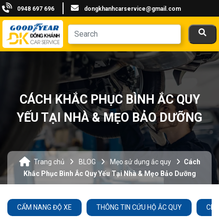
0948 697 696
dongkhanhcarservice@gmail.com
CÁCH KHẮC PHỤC BÌNH ẮC QUY
YẾU TẠI NHÀ & MẸO BẢO DƯỠNG
Trang chủ
BLOG
Mẹo sử dụng ắc quy
Cách
Khắc Phục Bình Ắc Quy Yếu Tại Nhà & Mẹo Bảo Dưỡng
CẨM NANG ĐỘ XE
THÔNG TIN CỨU HỘ ẮC QUY
CHĂ