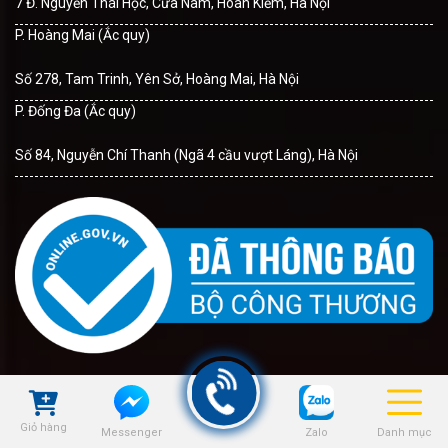
7 Đ. Nguyễn Thái Học, Cửa Nam, Hoàn Kiếm, Hà Nội
P. Hoàng Mai (Ắc quy)
Số 278, Tam Trinh, Yên Sở, Hoàng Mai, Hà Nội
P. Đống Đa (Ắc quy)
Số 84, Nguyễn Chí Thanh (Ngã 4 cầu vượt Láng), Hà Nội
ẮC QUY Ô TÔ
Giỏ hàng
ẮC QUY ĐỒNG NAI
Zalo
Danh mục
Messenger