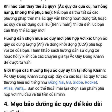
Khi nào cần thay thế ắc quy? (Ắc quy đã quá cũ, hư hỏng
nặng, không thể phục hồi):
Nếu bạn đã thử tất cả các
phương pháp trên mà ắc quy vẫn không hoạt động tốt, hoặc
ắc quy đã sử dụng quá lâu (trên 3 năm), thì đã đến lúc bạn
cần thay thế ắc quy mới.
Hướng dẫn chọn mua ắc quy mới phù hợp với xe:
Chọn ắc
quy có dung lượng (Ah) và dòng khởi động (CCA) phù hợp
với xe của bạn. Tham khảo sách hướng dẫn sử dụng xe
hoặc hỏi ý kiến của các chuyên gia tại Ắc Quy Đồng Khánh
để được tư vấn.
Giới thiệu các thương hiệu ắc quy uy tín tại Đồng Khánh:
Ắc Quy Đồng Khánh cung cấp đầy đủ các loại ắc quy từ các
thương hiệu nổi tiếng như
Đồng Nai
,
GS
,
Globe
,
Rocket
,
Atlas
,
Varta
,... Bạn có thể thoải mái lựa chọn sản phẩm phù
hợp với nhu cầu và túi tiền của mình.
4. Mẹo bảo dưỡng ắc quy để kéo dài