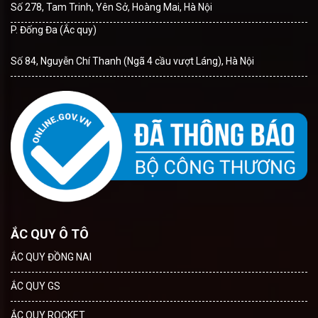
Số 278, Tam Trinh, Yên Sở, Hoàng Mai, Hà Nội
P. Đống Đa (Ắc quy)
Số 84, Nguyễn Chí Thanh (Ngã 4 cầu vượt Láng), Hà Nội
ẮC QUY Ô TÔ
ẮC QUY ĐỒNG NAI
ẮC QUY GS
ẮC QUY ROCKET