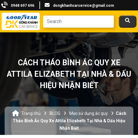
0948 697 696
dongkhanhcarservice@gmail.com
CÁCH THÁO BÌNH ẮC QUY XE
ATTILA ELIZABETH TẠI NHÀ & DẤU
HIỆU NHẬN BIẾT
Trang chủ
BLOG
Mẹo sử dụng ắc quy
Cách
Tháo Bình Ắc Quy Xe Attila Elizabeth Tại Nhà & Dấu Hiệu
Nhận Biết