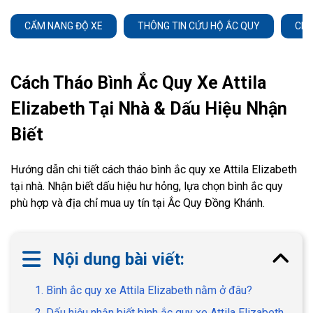
CẨM NANG ĐỘ XE
THÔNG TIN CỨU HỘ ẮC QUY
CHĂ
Cách Tháo Bình Ắc Quy Xe Attila
Elizabeth Tại Nhà & Dấu Hiệu Nhận
Biết
Hướng dẫn chi tiết cách tháo bình ắc quy xe Attila Elizabeth
tại nhà. Nhận biết dấu hiệu hư hỏng, lựa chọn bình ắc quy
phù hợp và địa chỉ mua uy tín tại Ắc Quy Đồng Khánh.
Nội dung bài viết:
1. Bình ắc quy xe Attila Elizabeth nằm ở đâu?
2. Dấu hiệu nhận biết bình ắc quy xe Attila Elizabeth