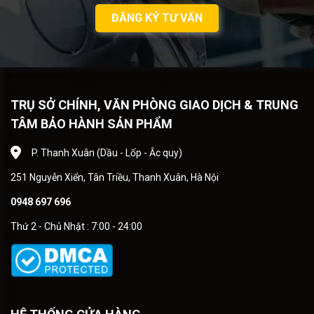
ĐĂNG KÝ TƯ VẤN
TRỤ SỞ CHÍNH, VĂN PHÒNG GIAO DỊCH & TRUNG
TÂM BẢO HÀNH SẢN PHẨM
P. Thanh Xuân (Dầu - Lốp - Ắc quy)
251 Nguyễn Xiển, Tân Triều, Thanh Xuân, Hà Nội
0948 697 696
Thứ 2 - Chủ Nhật : 7:00 - 24:00