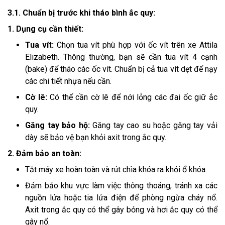
3.1. Chuẩn bị trước khi tháo bình ắc quy:
1. Dụng cụ cần thiết:
Tua vít:
Chọn tua vít phù hợp với ốc vít trên xe Attila
Elizabeth. Thông thường, bạn sẽ cần tua vít 4 cạnh
(bake) để tháo các ốc vít. Chuẩn bị cả tua vít dẹt để nạy
các chi tiết nhựa nếu cần.
Cờ lê:
Có thể cần cờ lê để nới lỏng các đai ốc giữ ắc
quy.
Găng tay bảo hộ:
Găng tay cao su hoặc găng tay vải
dày sẽ bảo vệ bạn khỏi axit trong ắc quy.
2. Đảm bảo an toàn:
Tắt máy xe hoàn toàn và rút chìa khóa ra khỏi ổ khóa.
Đảm bảo khu vực làm việc thông thoáng, tránh xa các
nguồn lửa hoặc tia lửa điện để phòng ngừa cháy nổ.
Axit trong ắc quy có thể gây bỏng và hơi ắc quy có thể
gây nổ.