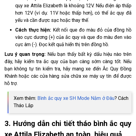
quy xe Attila Elizabeth là khoảng 12V. Nếu điện áp thấp
hơn 12V (ví dụ: 11V hoặc thấp hơn), có thể ắc quy đã
yếu và cần được sạc hoặc thay thế.
Cách thực hiện:
Kết nối que đo màu đỏ của đồng hồ
vào cực dương (+) của ắc quy và que đo màu đen vào
cực âm (-). Đọc kết quả hiển thị trên đồng hồ.
Lưu ý quan trọng:
Nếu bạn thấy bất kỳ dấu hiệu nào trên
đây, hãy kiểm tra ắc quy của bạn càng sớm càng tốt. Nếu
bạn không tự tin kiểm tra, hãy mang xe đến Ắc Quy Đồng
Khánh hoặc các cửa hàng sửa chữa xe máy uy tín để được
hỗ trợ.
Xem thêm:
Bình ắc quy xe SH Mode Nằm ở Đâu
? Cách
Tháo Lắp
3. Hướng dẫn chi tiết tháo bình ắc quy
xe Attila Elizabeth an toàn, hiệu quả