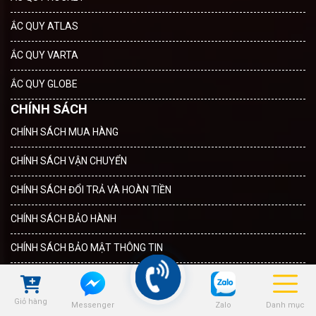
ẮC QUY ATLAS
ẮC QUY VARTA
ẮC QUY GLOBE
CHÍNH SÁCH
CHÍNH SÁCH MUA HÀNG
CHÍNH SÁCH VẬN CHUYỂN
CHÍNH SÁCH ĐỔI TRẢ VÀ HOÀN TIỀN
CHÍNH SÁCH BẢO HÀNH
CHÍNH SÁCH BẢO MẬT THÔNG TIN
CÔNG TY CỔ PHẦN DỊCH VỤ Ô TÔ ĐỒNG KHÁNH
Giỏ hàng
Zalo
Danh mục
Messenger