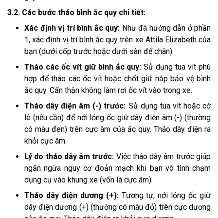
3.2. Các bước tháo bình ắc quy chi tiết:
Xác định vị trí bình ắc quy:
Như đã hướng dẫn ở phần
1, xác định vị trí bình ắc quy trên xe Attila Elizabeth của
bạn (dưới cốp trước hoặc dưới sàn để chân).
Tháo các ốc vít giữ bình ắc quy:
Sử dụng tua vít phù
hợp để tháo các ốc vít hoặc chốt giữ nắp bảo vệ bình
ắc quy. Cẩn thận không làm rơi ốc vít vào trong xe.
Tháo dây điện âm (-) trước:
Sử dụng tua vít hoặc cờ
lê (nếu cần) để nới lỏng ốc giữ dây điện âm (-) (thường
có màu đen) trên cực âm của ắc quy. Tháo dây điện ra
khỏi cực âm.
Lý do tháo dây âm trước:
Việc tháo dây âm trước giúp
ngăn ngừa nguy cơ đoản mạch khi bạn vô tình chạm
dụng cụ vào khung xe (vốn là cực âm).
Tháo dây điện dương (+):
Tương tự, nới lỏng ốc giữ
dây điện dương (+) (thường có màu đỏ) trên cực dương