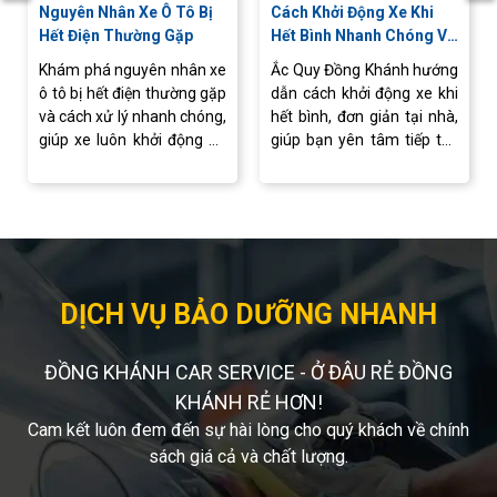
Nguyên Nhân Xe Ô Tô Bị
Cách Khởi Động Xe Khi
Hết Điện Thường Gặp
Hết Bình Nhanh Chóng Và
An Toàn
Khám phá nguyên nhân xe
Ắc Quy Đồng Khánh hướng
ô tô bị hết điện thường gặp
dẫn cách khởi động xe khi
và cách xử lý nhanh chóng,
hết bình, đơn giản tại nhà,
giúp xe luôn khởi động ổn
giúp bạn yên tâm tiếp tục
định, vận hành an toàn.
hành trình mà không lo
gián đoạn.
DỊCH VỤ BẢO DƯỠNG NHANH
ĐỒNG KHÁNH CAR SERVICE - Ở ĐÂU RẺ ĐỒNG
KHÁNH RẺ HƠN!
Cam kết luôn đem đến sự hài lòng cho quý khách về chính
sách giá cả và chất lượng.