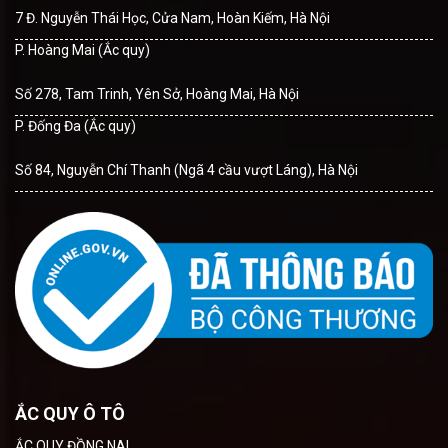
7 Đ. Nguyễn Thái Học, Cửa Nam, Hoàn Kiếm, Hà Nội
P. Hoàng Mai (Ắc quy)
Số 278, Tam Trinh, Yên Sở, Hoàng Mai, Hà Nội
P. Đống Đa (Ắc quy)
Số 84, Nguyễn Chí Thanh (Ngã 4 cầu vượt Láng), Hà Nội
ẮC QUY Ô TÔ
ẮC QUY ĐỒNG NAI