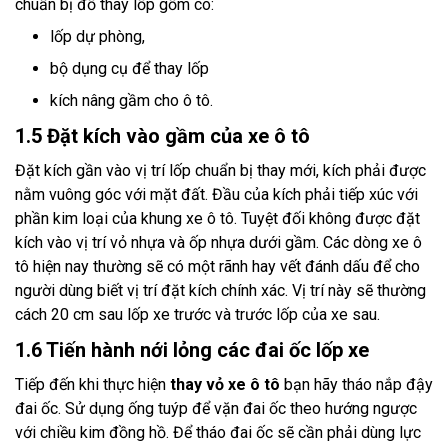
chuẩn bị đồ thay lốp gồm có:
lốp dự phòng,
bộ dụng cụ để thay lốp
kích nâng gầm cho ô tô.
1.5 Đặt kích vào gầm của xe ô tô
Đặt kích gần vào vị trí lốp chuẩn bị thay mới, kích phải được
nằm vuông góc với mặt đất. Đầu của kích phải tiếp xúc với
phần kim loại của khung xe ô tô. Tuyệt đối không được đặt
kích vào vị trí vỏ nhựa và ốp nhựa dưới gầm. Các dòng xe ô
tô hiện nay thường sẽ có một rãnh hay vết đánh dấu để cho
người dùng biết vị trí đặt kích chính xác. Vị trí này sẽ thường
cách 20 cm sau lốp xe trước và trước lốp của xe sau.
1.6 Tiến hành nới lỏng các đai ốc lốp xe
Tiếp đến khi thực hiện
thay vỏ xe ô tô
bạn hãy tháo nắp đậy
đai ốc. Sử dụng ống tuýp để vặn đai ốc theo hướng ngược
với chiều kim đồng hồ. Để tháo đai ốc sẽ cần phải dùng lực