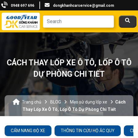
0948 697 696
dongkhanhcarservice@gmail.com
CÁCH THAY LỐP XE Ô TÔ, LỐP Ô TÔ
DỰ PHÒNG CHI TIẾT
Trang chủ
BLOG
Mẹo sử dụng lốp xe
Cách
Thay Lốp Xe Ô Tô, Lốp Ô Tô Dự Phòng Chi Tiết
CẨM NANG ĐỘ XE
THÔNG TIN CỨU HỘ ẮC QUY
CHĂ