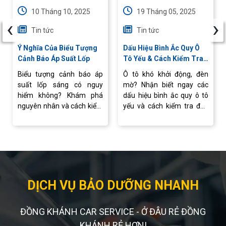
10 Tháng 10, 2025
19 Tháng 05, 2025
‹
›
Tin tức
Tin tức
Ý Nghĩa Của Biểu Tượng
Dấu Hiệu Bình Ắc Quy Ô
Cảnh Báo Áp Suất Lốp
Tô Yếu & Cách Kiểm Tra
Nhanh Tại Nhà
Biểu tượng cảnh báo áp
Ô tô khó khởi động, đèn
suất lốp sáng có nguy
mờ? Nhận biết ngay các
hiểm không? Khám phá
dấu hiệu bình ắc quy ô tô
nguyên nhân và cách kiểm
yếu và cách kiểm tra đơn
tra, xử lý nhanh để xe vận
giản tại nhà. Tư vấn, thay
hành ổn định.
ắc quy ô tô chính hãng, giá
tốt tại Ắc Quy Đồng Khánh
DỊCH VỤ BẢO DƯỠNG NHANH
ĐỒNG KHÁNH CAR SERVICE - Ở ĐÂU RẺ ĐỒNG
KHÁNH RẺ HƠN!