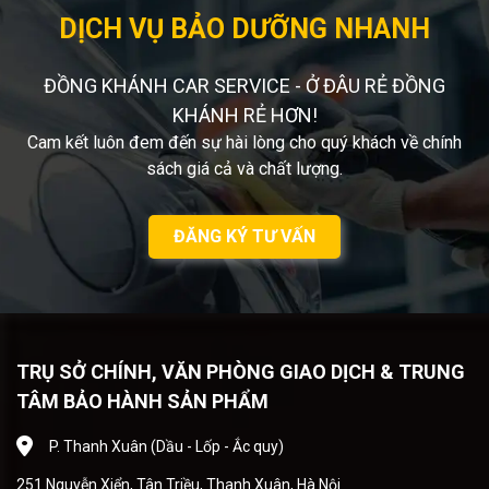
DỊCH VỤ BẢO DƯỠNG NHANH
ĐỒNG KHÁNH CAR SERVICE - Ở ĐÂU RẺ ĐỒNG
KHÁNH RẺ HƠN!
Cam kết luôn đem đến sự hài lòng cho quý khách về chính
sách giá cả và chất lượng.
ĐĂNG KÝ TƯ VẤN
TRỤ SỞ CHÍNH, VĂN PHÒNG GIAO DỊCH & TRUNG
TÂM BẢO HÀNH SẢN PHẨM
P. Thanh Xuân (Dầu - Lốp - Ắc quy)
251 Nguyễn Xiển, Tân Triều, Thanh Xuân, Hà Nội