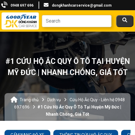
0948 697 696
dongkhanhcarservice@gmail.com
#1 CỨU HỘ ẮC QUY Ô TÔ TẠI HUYỆN
MỸ ĐỨC | NHANH CHÓNG, GIÁ TỐT
Trang chủ
Dịch vụ
Cứu Hộ Ắc Quy - Liên hệ 0948
697 696
#1 Cứu Hộ Ắc Quy Ô Tô Tại Huyện Mỹ Đức |
Nhanh Chóng, Giá Tốt