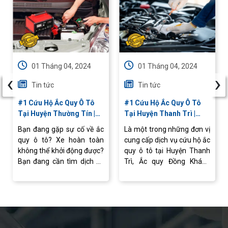
01 Tháng 04, 2024
01 Tháng 04, 2024
‹
›
Tin tức
Tin tức
#1 Cứu Hộ Ắc Quy Ô Tô
#1 Cứu Hộ Ắc Quy Ô Tô
Tại Huyện Thường Tín |
Tại Huyện Thanh Trì |
Chuyên Nghiệp, Giá Tốt
24/24 Nhanh Chóng,
Bạn đang gặp sự cố về ắc
Là một trong những đơn vị
Chuyên Nghiệp
quy ô tô? Xe hoàn toàn
cung cấp dịch vụ cứu hộ ắc
không thể khởi động được?
quy ô tô tại Huyện Thanh
Bạn đang cần tìm dịch vụ
Trì, Ắc quy Đồng Khánh
cứu hộ ắc quy ô tô tại
cam kết mang đến cho bạn
Huyện Thường Tín?
dịch vụ chất lượng cao.