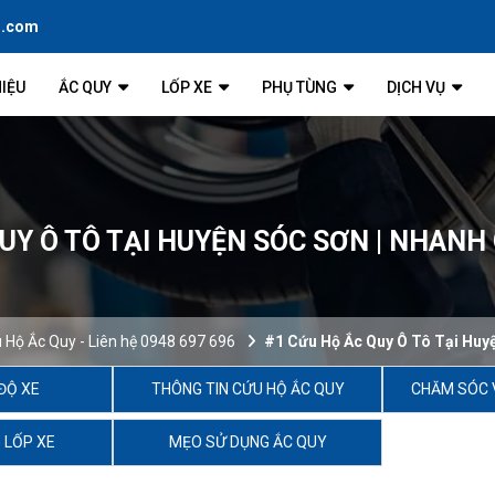
l.com
HIỆU
ẮC QUY
LỐP XE
PHỤ TÙNG
DỊCH VỤ
UY Ô TÔ TẠI HUYỆN SÓC SƠN | NHANH
 Hộ Ắc Quy - Liên hệ 0948 697 696
#1 Cứu Hộ Ắc Quy Ô Tô Tại Huyệ
ĐỘ XE
THÔNG TIN CỨU HỘ ẮC QUY
CHĂM SÓC 
 LỐP XE
MẸO SỬ DỤNG ẮC QUY