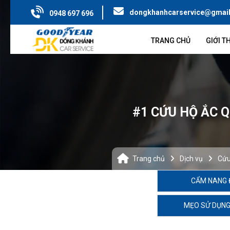
dongkhanhcarservice@gmai
0948 697 696
TRANG CHỦ
GIỚI T
#1 CỨU HỘ ẮC Q
Trang chủ
Dịch vụ
Cứu
CẨM NANG 
MẸO SỬ DỤNG