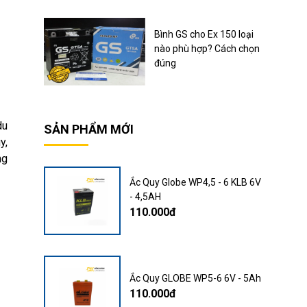
Bình GS cho Ex 150 loại
nào phù hợp? Cách chọn
đúng
du
SẢN PHẨM MỚI
y,
ng
Ắc Quy Globe WP4,5 - 6 KLB 6V
- 4,5AH
110.000đ
Ắc Quy GLOBE WP5-6 6V - 5Ah
110.000đ