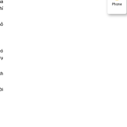
ủa
Phone
hỉ
hỗ
có
vụ
ch
ời