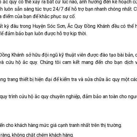
ố ắc quy có thể xảy ra bất cứ lúc nào, ảnh hưởng đến kế hoạch c
 luôn sẵn sàng túc trực 24/7 để hỗ trợ bạn nhanh chóng nhất. C
địa điểm của bạn để khắc phục sự cố.
t kỳ đâu trong Huyện Sóc Sơn, Ắc Quy Đồng Khánh đều có thể 
 để đảm bảo bạn luôn được hỗ trợ kịp thời.
Đồng Khánh sở hữu đội ngũ kỹ thuật viên được đào tạo bài bản, 
 và cứu hộ ắc quy. Chúng tôi cam kết mang đến cho bạn dịch 
 trang thiết bị hiện đại để kiểm tra và sửa chữa ắc quy một cá
ủ quy trình cứu hộ ắc quy chuyên nghiệp, đảm bảo an toàn cho ngư
 cho khách hàng mức giá cạnh tranh nhất trên thị trường.
 ràng, không chặt chém khách hàng.