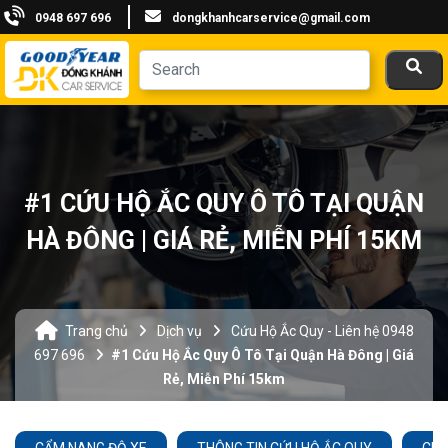
0948 697 696
dongkhanhcarservice@gmail.com
#1 CỨU HỘ ẮC QUY Ô TÔ TẠI QUẬN
HÀ ĐÔNG | GIÁ RẺ, MIỄN PHÍ 15KM
Trang chủ
Dịch vụ
Cứu Hộ Ắc Quy - Liên hệ 0948
697 696
#1 Cứu Hộ Ắc Quy Ô Tô Tại Quận Hà Đông | Giá
Rẻ, Miễn Phí 15km