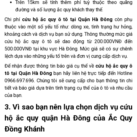
Trên 15km sẽ tính thêm phí tuỳ thuộc theo quãng
đường và số lượng ắc quy khách thay thế.
Chi phí
cứu hộ ắc quy ô tô tại Quận Hà Đông
còn phụ
thuộc vào một số yếu tố như: dòng xe, tình trạng hư hỏng,
khoảng cách và dịch vụ bạn sử dụng. Thông thường mức giá
cứu hộ ắc quy ô tô sẽ dao động từ 200.000VNĐ đến
500.000VNĐ tại khu vực Hà Đông. Mức giá sẽ có sự chênh
lệch dựa vào những yếu tố trên và đơn vị cung cấp dịch vụ.
Để nhận được thông tin báo giá cụ thể về
cứu hộ ắc quy ô
tô tại Quận Hà Đông
bạn hãy liên hệ trực tiếp đến Hotline
0966.697.696. Chúng tôi sẽ cung cấp cho bạn thông tin chi
tiết và báo giá dựa trên tình trạng cụ thể của ô tô và nhu cầu
của bạn.
3. Vì sao bạn nên lựa chọn dịch vụ cứu
hộ ắc quy quận Hà Đông của Ắc Quy
Đồng Khánh