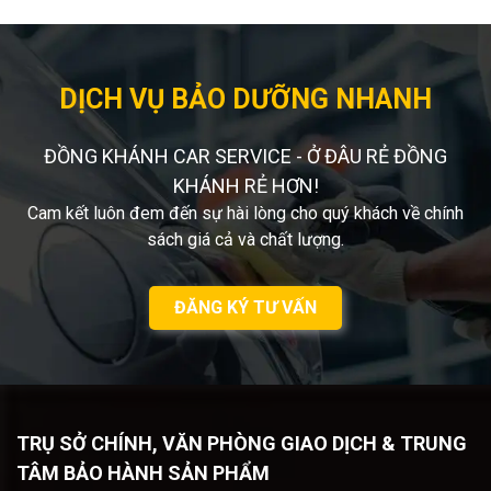
DỊCH VỤ BẢO DƯỠNG NHANH
ĐỒNG KHÁNH CAR SERVICE - Ở ĐÂU RẺ ĐỒNG
KHÁNH RẺ HƠN!
Cam kết luôn đem đến sự hài lòng cho quý khách về chính
sách giá cả và chất lượng.
ĐĂNG KÝ TƯ VẤN
TRỤ SỞ CHÍNH, VĂN PHÒNG GIAO DỊCH & TRUNG
TÂM BẢO HÀNH SẢN PHẨM