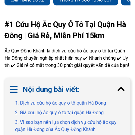
CẨM NANG ĐỘ XE
THÔNG TIN CỨU HỘ ẮC QUY
CHĂ
#1 Cứu Hộ Ắc Quy Ô Tô Tại Quận Hà
Đông | Giá Rẻ, Miễn Phí 15km
Ắc Quy Đồng Khánh là dịch vụ cứu hộ ắc quy ô tô tại Quận
Hà Đông chuyên nghiệp nhất hiện nay ✔️ Nhanh chóng ✔️ Uy
tín ✔️ Giá rẻ có mặt trong 30 phút giải quyết vấn đề của bạn!
Nội dung bài viết:
1. Dịch vụ cứu hộ ắc quy ô tô quận Hà Đông
2. Giá cứu hộ ắc quy ô tô tại quận Hà Đông
3. Vì sao bạn nên lựa chọn dịch vụ cứu hộ ắc quy
quận Hà Đông của Ắc Quy Đồng Khánh