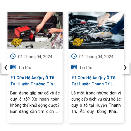
01 Tháng 04, 2024
01 Tháng 04, 2024
‹
›
Tin tức
Tin tức
#1 Cứu Hộ Ắc Quy Ô Tô
#1 Cứu Hộ Ắc Quy Ô Tô
Tại Huyện Thường Tín |
Tại Huyện Thanh Trì |
Chuyên Nghiệp, Giá Tốt
24/24 Nhanh Chóng,
Bạn đang gặp sự cố về ắc
Là một trong những đơn vị
Chuyên Nghiệp
quy ô tô? Xe hoàn toàn
cung cấp dịch vụ cứu hộ ắc
không thể khởi động được?
quy ô tô tại Huyện Thanh
Bạn đang cần tìm dịch vụ
Trì, Ắc quy Đồng Khánh
cứu hộ ắc quy ô tô tại
cam kết mang đến cho bạn
Huyện Thường Tín?
dịch vụ chất lượng cao.