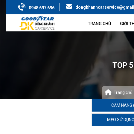
dongkhanhcarservice@gmai
0948 697 696
TRANG CHỦ
GIỚI T
TOP 5
Trang chủ
CẨM NANG 
MẸO SỬ DỤNG