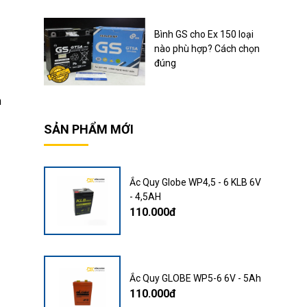
Bình GS cho Ex 150 loại
nào phù hợp? Cách chọn
đúng
h
SẢN PHẨM MỚI
Ắc Quy Globe WP4,5 - 6 KLB 6V
- 4,5AH
110.000đ
Ắc Quy GLOBE WP5-6 6V - 5Ah
110.000đ