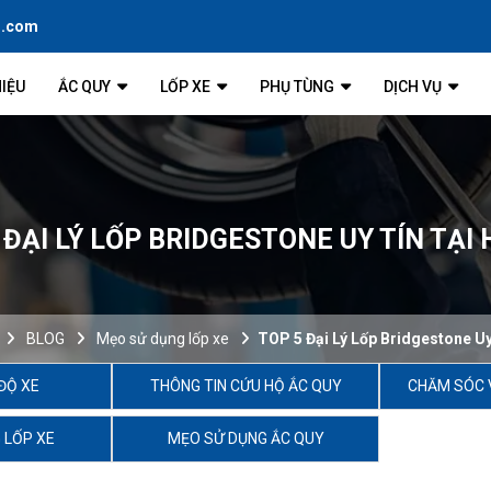
l.com
HIỆU
ẮC QUY
LỐP XE
PHỤ TÙNG
DỊCH VỤ
 ĐẠI LÝ LỐP BRIDGESTONE UY TÍN TẠI 
BLOG
Mẹo sử dụng lốp xe
TOP 5 Đại Lý Lốp Bridgestone Uy
ĐỘ XE
THÔNG TIN CỨU HỘ ẮC QUY
CHĂM SÓC 
 LỐP XE
MẸO SỬ DỤNG ẮC QUY