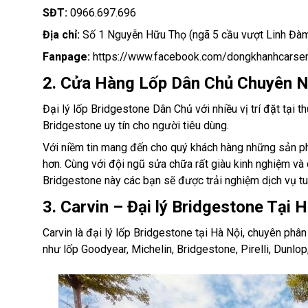
SĐT:
0966.697.696
Địa chỉ:
Số 1 Nguyễn Hữu Thọ (ngã 5 cầu vượt Linh Đàm
Fanpage:
https://www.facebook.com/dongkhanhcarser
2. Cửa Hàng Lốp Dân Chủ Chuyên N
Đại lý lốp Bridgestone Dân Chủ với nhiều vị trí đặt tại 
Bridgestone uy tín cho người tiêu dùng.
Với niềm tin mang đến cho quý khách hàng những sản phẩ
hơn. Cùng với đội ngũ sửa chữa rất giàu kinh nghiệm và 
Bridgestone này các bạn sẽ được trải nghiệm dịch vụ tu
3. Carvin – Đại lý Bridgestone Tại 
Carvin là đại lý lốp Bridgestone tại Hà Nội, chuyên phân 
như lốp Goodyear, Michelin, Bridgestone, Pirelli, Dunlop