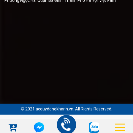
Phường Ngọc Hà, Quận Ba Đình, Thành Phố Hà Nội, việt Nam
© 2021 acquydongkhanh.vn. All Rights Reserved.