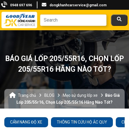
0948 697 696
dongkhanhcarservice@gmail.com
BÁO GIÁ LỐP 205/55R16, CHỌN LỐP
205/55R16 HÃNG NÀO TỐT?
Trang chủ
BLOG
Mẹo sử dụng lốp xe
Báo Giá
Lốp 205/55r16, Chọn Lốp 205/55r16 Hãng Nào Tốt?
CẨM NANG ĐỘ XE
THÔNG TIN CỨU HỘ ẮC QUY
CHĂ