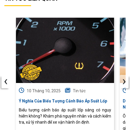
‹
›
10 Tháng 10, 2025
Tin tức
Ý Nghĩa Của Biểu Tượng Cảnh Báo Áp Suất Lốp
Dấu
Nha
Biểu tượng cảnh báo áp suất lốp sáng có nguy
hiểm không? Khám phá nguyên nhân và cách kiểm
Ô t
tra, xử lý nhanh để xe vận hành ổn định.
dấu
giả