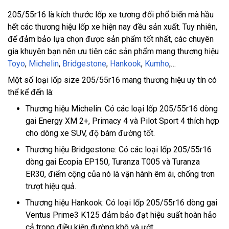
205/55r16 là kích thước lốp xe tương đối phổ biến mà hầu
hết các thương hiệu lốp xe hiện nay đều sản xuất. Tuy nhiên,
để đảm bảo lựa chọn được sản phẩm tốt nhất, các chuyên
gia khuyên bạn nên ưu tiên các sản phẩm mang thương hiệu
Toyo
,
Michelin
,
Bridgestone
,
Hankook
,
Kumho
,…
Một số loại lốp size 205/55r16 mang thương hiệu uy tín có
thể kể đến là:
Thương hiệu Michelin: Có các loại lốp 205/55r16 dòng
gai Energy XM 2+, Primacy 4 và Pilot Sport 4 thích hợp
cho dòng xe SUV, độ bám đường tốt.
Thương hiệu Bridgestone: Có các loại lốp 205/55r16
dòng gai Ecopia EP150, Turanza T005 và Turanza
ER30, điểm cộng của nó là vận hành êm ái, chống trơn
trượt hiệu quả.
Thương hiệu Hankook: Có loại lốp 205/55r16 dòng gai
Ventus Prime3 K125 đảm bảo đạt hiệu suất hoàn hảo
cả trong điều kiện đường khô và ướt.