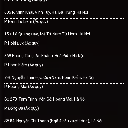
605 P. Minh Khai, Vĩnh Tuy, Hai Bà Trưng, Hà Nội
P. Nam Từ Liêm (Ắc quy)
15 Đ.Lê Quang Đạo, Mễ Trì, Nam Từ Liêm, Hà Nội
P. Hoài Đức (Ắc quy)
368 Hoàng Tùng, An Khánh, Hoài Đức, Hà Nội
P. Hoàn Kiếm (Ắc quy)
7 Đ. Nguyễn Thái Học, Cửa Nam, Hoàn Kiếm, Hà Nội
P. Hoàng Mai (Ắc quy)
Số 278, Tam Trinh, Yên Sở, Hoàng Mai, Hà Nội
P. Đống Đa (Ắc quy)
Số 84, Nguyễn Chí Thanh (Ngã 4 cầu vượt Láng), Hà Nội