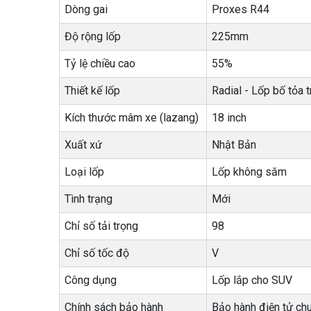
Dòng gai
Proxes R44
Độ rộng lốp
225mm
Tỷ lệ chiều cao
55%
Thiết kế lốp
Radial - Lốp bố tỏa t
Kích thước mâm xe (lazang)
18 inch
Xuất xứ
Nhật Bản
Loại lốp
Lốp không săm
Tình trạng
Mới
Chỉ số tải trọng
98
Chỉ số tốc độ
V
Công dụng
Lốp lắp cho SUV
Chính sách bảo hành
Bảo hành điện tử ch