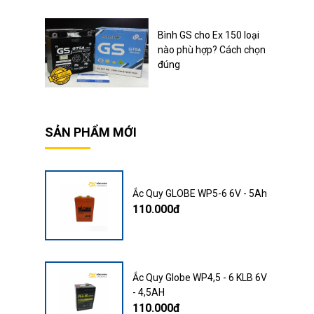
Bình GS cho Ex 150 loại
nào phù hợp? Cách chọn
đúng
SẢN PHẨM MỚI
Ắc Quy GLOBE WP5-6 6V - 5Ah
110.000đ
Ắc Quy Globe WP4,5 - 6 KLB 6V
- 4,5AH
110.000đ