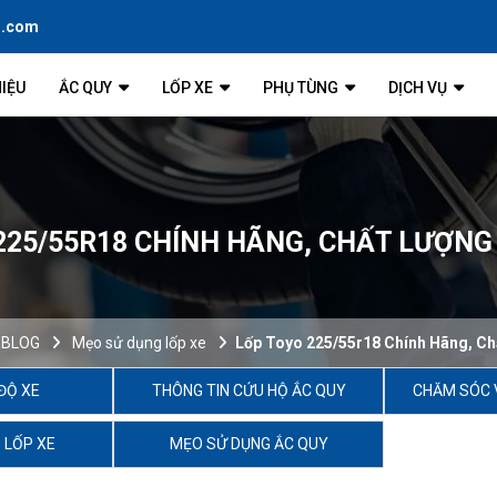
l.com
HIỆU
ẮC QUY
LỐP XE
PHỤ TÙNG
DỊCH VỤ
225/55R18 CHÍNH HÃNG, CHẤT LƯỢNG
BLOG
Mẹo sử dụng lốp xe
Lốp Toyo 225/55r18 Chính Hãng, Ch
ĐỘ XE
THÔNG TIN CỨU HỘ ẮC QUY
CHĂM SÓC 
 LỐP XE
MẸO SỬ DỤNG ẮC QUY