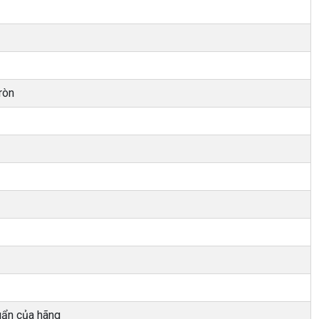
ròn
uẩn của hãng