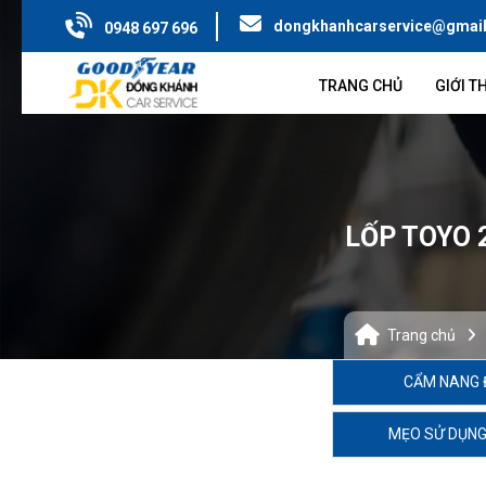
dongkhanhcarservice@gmai
0948 697 696
TRANG CHỦ
GIỚI T
LỐP TOYO 
Trang chủ
CẨM NANG 
MẸO SỬ DỤNG