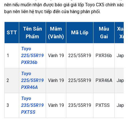
nên nếu muốn nhận được báo giá giá lốp Toyo CX5 chính xác
bạn nên liên hệ trực tiếp đến cửa hàng phân phối.
Tên Sản
Mâm
Mẫu
Xuất
STT
Mã Lốp
Phẩm
(Vành)
Gai
Xứ
Toyo
1
225/55R19
Vành 19
225/55R19
PXR36b
Japa
PXR36b
Toyo
2
225/55R19
Vành 19
225/55R19
PXR46A
Japa
PXR46A
Toyo
3
235/55R19
Vành 19
235/55R19
PXTSS
Japa
PXTSS