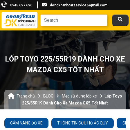
0948 697 696
dongkhanhcarservice@gmail.com
LỐP TOYO 225/55R19 DÀNH CHO XE
MAZDA CX5 TỐT NHẤT
Trang chủ
BLOG
Mẹo sử dụng lốp xe
Lốp Toyo
225/55R19 Dành Cho Xe Mazda CX5 Tốt Nhất
CẨM NANG ĐỘ XE
THÔNG TIN CỨU HỘ ẮC QUY
CHĂ