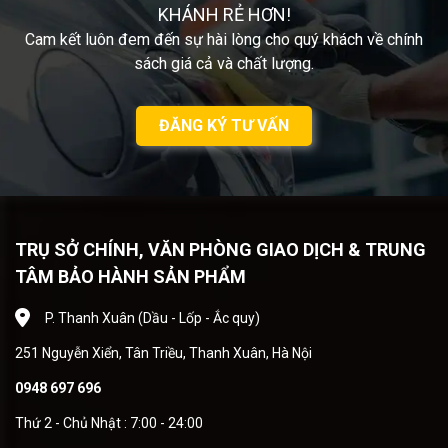
KHÁNH RẺ HƠN!
Cam kết luôn đem đến sự hài lòng cho quý khách về chính
sách giá cả và chất lượng.
ĐĂNG KÝ TƯ VẤN
TRỤ SỞ CHÍNH, VĂN PHÒNG GIAO DỊCH & TRUNG
TÂM BẢO HÀNH SẢN PHẨM
P. Thanh Xuân (Dầu - Lốp - Ắc quy)
251 Nguyễn Xiển, Tân Triều, Thanh Xuân, Hà Nội
0948 697 696
Thứ 2 - Chủ Nhật : 7:00 - 24:00