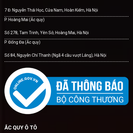
7 Đ. Nguyễn Thái Học, Cửa Nam, Hoàn Kiếm, Hà Nội
P. Hoàng Mai (Ắc quy)
Số 278, Tam Trinh, Yên Sở, Hoàng Mai, Hà Nội
P. Đống Đa (Ắc quy)
Số 84, Nguyễn Chí Thanh (Ngã 4 cầu vượt Láng), Hà Nội
ẮC QUY Ô TÔ