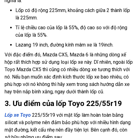
nghĩa là:
Lốp có độ rộng 225mm, khoảng cách giữa 2 thành lốp
là 225mm.
Tỉ lệ chiều cao của lốp là 55%, độ cao so với độ rộng
của lốp là 55%.
Lazang 19 inch, đường kính mâm xe là 19inch.
Với đặc điểm đó, Mazda CX5, Mazda 6 là những dòng xế
hộp rất thích hợp sử dụng loại lốp xe này. Dĩ nhiên, ngoài lốp
Toyo Mazda CX5 thì cũng có nhiều dòng xe tương thích với
nó. Nếu bạn muốn xác định kích thước lốp xe bao nhiêu, có
phù hợp với nó không thì hãy xem trong sách hướng dẫn xe
hay trên nắp bình xăng, ngay dưới thành lốp cũ.
3. Ưu điểm của lốp Toyo 225/55r19
Lốp xe Toyo
225/55r19 với mặt lốp làm hoàn toàn bằng
silicat và polyme nên đảm bảo phù hợp với nhiều hình dạng
mặt đường, kết cấu nhẹ nên đầy tiện lợi. Bên cạnh đó, còn
sở hữu những ưu điểm sau: