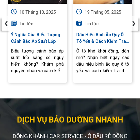
10 Tháng 10, 2025
19 Tháng 05, 2025
‹
›
Tin tức
Tin tức
Ý Nghĩa Của Biểu Tượng
Dấu Hiệu Bình Ắc Quy Ô
Cảnh Báo Áp Suất Lốp
Tô Yếu & Cách Kiểm Tra
Nhanh Tại Nhà
Biểu tượng cảnh báo áp
Ô tô khó khởi động, đèn
suất lốp sáng có nguy
mờ? Nhận biết ngay các
hiểm không? Khám phá
dấu hiệu bình ắc quy ô tô
nguyên nhân và cách kiểm
yếu và cách kiểm tra đơn
tra, xử lý nhanh để xe vận
giản tại nhà. Tư vấn, thay
hành ổn định.
ắc quy ô tô chính hãng, giá
tốt tại Ắc Quy Đồng Khánh
DỊCH VỤ BẢO DƯỠNG NHANH
ĐỒNG KHÁNH CAR SERVICE - Ở ĐÂU RẺ ĐỒNG