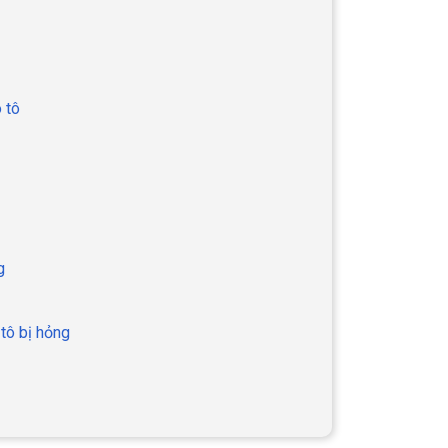
 tô
g
 tô bị hỏng