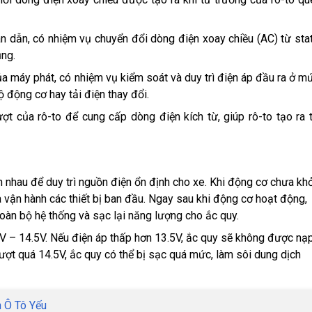
 dẫn, có nhiệm vụ chuyển đổi dòng điện xoay chiều (AC) từ sta
ụng.
a máy phát, có nhiệm vụ kiểm soát và duy trì điện áp đầu ra ở m
ộ động cơ hay tải điện thay đổi.
ợt của rô-to để cung cấp dòng điện kích từ, giúp rô-to tạo ra 
 nhau để duy trì nguồn điện ổn định cho xe. Khi động cơ chưa khở
à vận hành các thiết bị ban đầu. Ngay sau khi động cơ hoạt động,
oàn bộ hệ thống và sạc lại năng lượng cho ắc quy.
V – 14.5V. Nếu điện áp thấp hơn 13.5V, ắc quy sẽ không được nạ
ượt quá 14.5V, ắc quy có thể bị sạc quá mức, làm sôi dung dịch
n Ô Tô Yếu