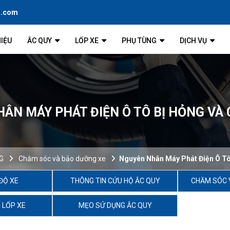
l.com
HIỆU
ẮC QUY
LỐP XE
PHỤ TÙNG
DỊCH VỤ
ÂN MÁY PHÁT ĐIỆN Ô TÔ BỊ HỎNG VÀ 
G
Chăm sóc và bảo dưỡng xe
Nguyên Nhân Máy Phát Điện Ô Tô
ĐỘ XE
THÔNG TIN CỨU HỘ ẮC QUY
CHĂM SÓC 
 LỐP XE
MẸO SỬ DỤNG ẮC QUY