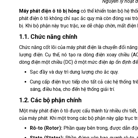
Nguyên lý hoạt 
Máy phát điện ô tô bị hỏng
có thể khiến toàn bộ hệ thố
phát điện ô tô không chỉ sạc ắc quy mà còn đóng vai tr
bị. Khi bộ phận này trục trặc, xe dễ chập chờn, mất điệ
1.1. Chức năng chính
Chức năng cốt lõi của máy phát điện là chuyển đổi năn
lượng điện. Cụ thể, nó tạo ra dòng điện xoay chiều (
dòng điện một chiều (DC) ở một mức điện áp ổn định để
Sạc đầy và duy trì dung lượng cho ắc quy.
Cung cấp điện trực tiếp cho tất cả các hệ thống t
sáng, điều hòa, cho đến hệ thống giải trí.
1.2. Các bộ phận chính
Một máy phát điện ô tô được cấu thành từ nhiều chi tiết
của máy phát. Khi một trong các bộ phận này gặp trục tr
Rô-to (Rotor):
Phần quay bên trong, được dẫn động
Stato (Stator):
Phần đứng yên bao quanh rô-to, nơ