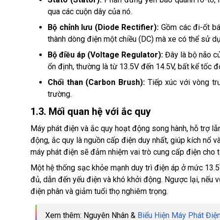
qua các cuộn dây của nó.
Bộ chỉnh lưu (Diode Rectifier):
Gồm các đi-ốt bán
thành dòng điện một chiều (DC) mà xe có thể sử d
Bộ điều áp (Voltage Regulator):
Đây là bộ não củ
ổn định, thường là từ 13.5V đến 14.5V, bất kể tốc đ
Chổi than (Carbon Brush):
Tiếp xúc với vòng trư
trường.
1.3. Mối quan hệ với ắc quy
Máy phát điện và ắc quy hoạt động song hành, hỗ trợ lẫn
động, ắc quy là nguồn cấp điện duy nhất, giúp kích nổ v
máy phát điện sẽ đảm nhiệm vai trò cung cấp điện cho t
Một hệ thống sạc khỏe mạnh duy trì điện áp ở mức 13.5
đủ, dẫn đến yếu điện và khó khởi động. Ngược lại, nếu v
điện phân và giảm tuổi thọ nghiêm trọng.
Xem thêm: Nguyên Nhân &
Biểu Hiện Máy Phát Điệ