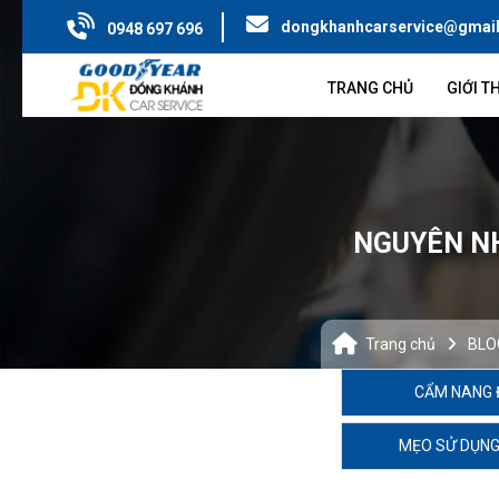
dongkhanhcarservice@gmai
0948 697 696
TRANG CHỦ
GIỚI T
NGUYÊN NH
Trang chủ
BLO
CẨM NANG 
MẸO SỬ DỤNG