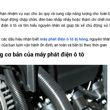
m nhận nhiệm vụ sạc cho ắc quy và cung cấp năng lượng cho toàn 
 thể hoạt động chập chờn, đèn báo nhấp nháy hoặc thậm chí chết m
điện ô tô và tìm hiểu nguyên nhân sẽ giúp tài xế chủ động xử l
t các dấu hiệu nhận biết
máy phát điện ô tô bị hỏng
, nguyên nhâ
của bạn luôn vận hành ổn định, an toàn và bền bỉ theo thời gian.
g cơ bản của máy phát điện ô tô