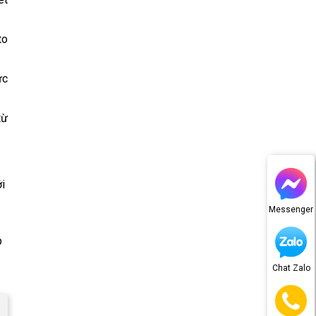
to
ức
từ
i
Messenger
p
Chat Zalo