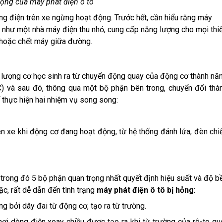
động của máy phát điện ô tô
ng điện trên xe ngừng hoạt động. Trước hết, cần hiểu rằng máy
ò như một nhà máy điện thu nhỏ, cung cấp năng lượng cho mọi thiế
n hoặc chết máy giữa đường.
g lượng cơ học sinh ra từ chuyển động quay của động cơ thành nă
AC) và sau đó, thông qua một bộ phận bên trong, chuyển đổi thà
 thực hiện hai nhiệm vụ song song:
rên xe khi động cơ đang hoạt động, từ hệ thống đánh lửa, đèn chi
, trong đó 5 bộ phận quan trọng nhất quyết định hiệu suất và độ b
ặc, rất dễ dẫn đến tình trạng
máy phát điện ô tô bị hỏng
:
 bởi dây đai từ động cơ, tạo ra từ trường.
i dòng điện xoay chiều được tạo ra khi từ trường của rô-to qu