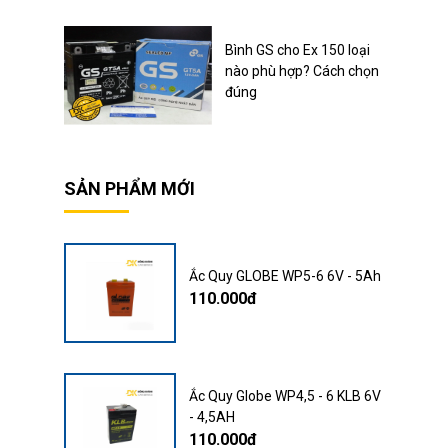
Bình GS cho Ex 150 loại
nào phù hợp? Cách chọn
đúng
SẢN PHẨM MỚI
Ắc Quy GLOBE WP5-6 6V - 5Ah
110.000đ
Ắc Quy Globe WP4,5 - 6 KLB 6V
- 4,5AH
110.000đ