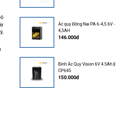
bộ
Ắc quy Đồng Nai PA 6-4,5 6V -
áy
4,5AH
ý,
146.000đ
n
Bình Ắc Quy Vision 6V 4.5Ah ||
CP645
150.000đ