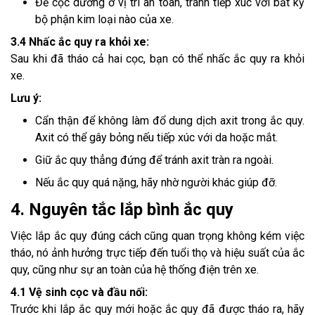
Để cọc dương ở vị trí an toàn, tránh tiếp xúc với bất kỳ
bộ phận kim loại nào của xe.
3.4 Nhấc ắc quy ra khỏi xe:
Sau khi đã tháo cả hai cọc, bạn có thể nhấc ắc quy ra khỏi
xe.
Lưu ý:
Cẩn thận để không làm đổ dung dịch axit trong ắc quy.
Axit có thể gây bỏng nếu tiếp xúc với da hoặc mắt.
Giữ ắc quy thẳng đứng để tránh axit tràn ra ngoài.
Nếu ắc quy quá nặng, hãy nhờ người khác giúp đỡ.
4. Nguyên tắc lắp bình ắc quy
Việc lắp ắc quy đúng cách cũng quan trọng không kém việc
tháo, nó ảnh hưởng trực tiếp đến tuổi thọ và hiệu suất của ắc
quy, cũng như sự an toàn của hệ thống điện trên xe.
4.1 Vệ sinh cọc và đầu nối:
Trước khi lắp ắc quy mới hoặc ắc quy đã được tháo ra, hãy