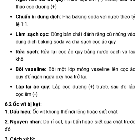
tháo cọc dương (+).
Chuẩn bị dung dịch:
Pha baking soda với nước theo tỷ
lệ 1:1.
Làm sạch cọc:
Dùng bàn chải đánh răng cũ nhúng vào
dung dịch baking soda và chà sạch cọc ắc quy.
Rửa sạch:
Rửa lại cọc ắc quy bằng nước sạch và lau
khô.
Bôi vaseline:
Bôi một lớp mỏng vaseline lên cọc ắc
quy để ngăn ngừa oxy hóa trở lại.
Lắp lại ắc quy:
Lắp cọc dương (+) trước, sau đó lắp
cọc âm (-).
6.2 Ốc vít bị kẹt:
1. Dấu hiệu:
Ốc vít không thể nới lỏng hoặc siết chặt.
2. Nguyên nhân:
Do rỉ sét, bụi bẩn hoặc siết quá chặt trước
đó.
3. Cách xử lý: