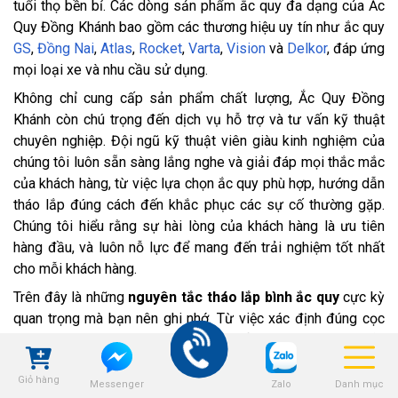
tuổi thọ bền bỉ. Các dòng sản phẩm ắc quy đa dạng của Ắc
Quy Đồng Khánh bao gồm các thương hiệu uy tín như ắc quy
GS
,
Đồng Nai
,
Atlas
,
Rocket
,
Varta
,
Vision
và
Delkor
, đáp ứng
mọi loại xe và nhu cầu sử dụng.
Không chỉ cung cấp sản phẩm chất lượng, Ắc Quy Đồng
Khánh còn chú trọng đến dịch vụ hỗ trợ và tư vấn kỹ thuật
chuyên nghiệp. Đội ngũ kỹ thuật viên giàu kinh nghiệm của
chúng tôi luôn sẵn sàng lắng nghe và giải đáp mọi thắc mắc
của khách hàng, từ việc lựa chọn ắc quy phù hợp, hướng dẫn
tháo lắp đúng cách đến khắc phục các sự cố thường gặp.
Chúng tôi hiểu rằng sự hài lòng của khách hàng là ưu tiên
hàng đầu, và luôn nỗ lực để mang đến trải nghiệm tốt nhất
cho mỗi khách hàng.
Trên đây là những
nguyên tắc tháo lắp bình ắc quy
cực kỳ
quan trọng mà bạn nên ghi nhớ. Từ việc xác định đúng cọc
âm dương, tuân thủ thứ tự tháo lắp, đến việc lựa chọn loại ắc
quy phù hợp và khắc phục các sự cố thường gặp, mỗi bước
Giỏ hàng
đều đòi hỏi sự cẩn trọng và tỉ mỉ. Việc tuân thủ nghiêm ngặt
Zalo
Danh mục
Messenger