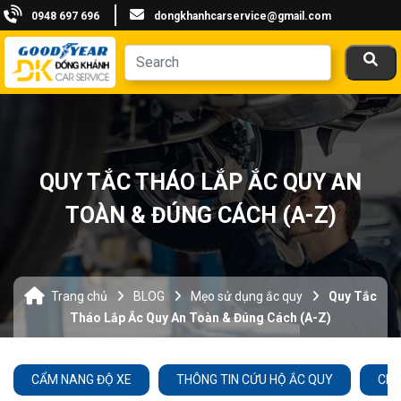
0948 697 696
dongkhanhcarservice@gmail.com
QUY TẮC THÁO LẮP ẮC QUY AN
TOÀN & ĐÚNG CÁCH (A-Z)
Trang chủ
BLOG
Mẹo sử dụng ắc quy
Quy Tắc
Tháo Lắp Ắc Quy An Toàn & Đúng Cách (A-Z)
CẨM NANG ĐỘ XE
THÔNG TIN CỨU HỘ ẮC QUY
CHĂ