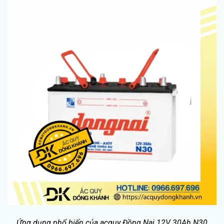
Ứng dụng phổ biến của acquy Đồng Nai 12V 30Ah N30