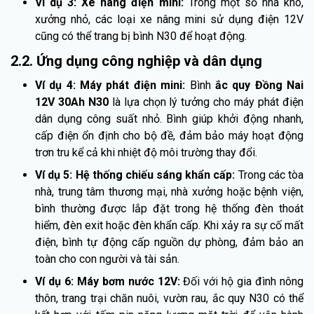
Ví dụ 3:
Xe nâng điện mini:
Trong một số nhà kho,
xưởng nhỏ, các loại xe nâng mini sử dụng điện 12V
cũng có thể trang bị bình N30 để hoạt động.
2.2. Ứng dụng công nghiệp và dân dụng
Ví dụ 4: Máy phát điện mini:
Bình
ắc quy Đồng Nai
12V 30Ah N30
là lựa chọn lý tưởng cho máy phát điện
dân dụng công suất nhỏ. Bình giúp khởi động nhanh,
cấp điện ổn định cho bộ đề, đảm bảo máy hoạt động
trơn tru kể cả khi nhiệt độ môi trường thay đổi.
Ví dụ 5:
Hệ thống chiếu sáng khẩn cấp:
Trong các tòa
nhà, trung tâm thương mại, nhà xưởng hoặc bệnh viện,
bình thường được lắp đặt trong hệ thống đèn thoát
hiểm, đèn exit hoặc đèn khẩn cấp. Khi xảy ra sự cố mất
điện, bình tự động cấp nguồn dự phòng, đảm bảo an
toàn cho con người và tài sản.
Ví dụ 6:
Máy bơm nước 12V:
Đối với hộ gia đình nông
thôn, trang trại chăn nuôi, vườn rau, ắc quy N30 có thể