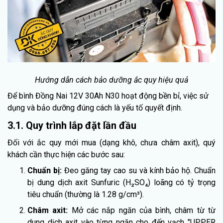
Hướng dẫn cách bảo dưỡng ắc quy hiệu quả
Để bình Đồng Nai 12V 30Ah N30 hoạt động bền bỉ, việc sử
dụng và bảo dưỡng đúng cách là yếu tố quyết định.
3.1. Quy trình lắp đặt lần đầu
Đối với ắc quy mới mua (dạng khô, chưa châm axit), quý
khách cần thực hiện các bước sau:
Chuẩn bị:
Đeo găng tay cao su và kính bảo hộ. Chuẩn
bị dung dịch axit Sunfuric (H₂SO₄) loãng có tỷ trọng
tiêu chuẩn (thường là 1.28 g/cm³).
Châm axit:
Mở các nắp ngăn của bình, châm từ từ
dung dịch axit vào từng ngăn cho đến vạch "UPPER