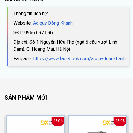
Thông tin liên hệ:
Website:
Ắc quy Đồng Khánh
SĐT: 0966.697.696
Địa chỉ: Số 1 Nguyễn Hữu Thọ (ngã 5 cầu vượt Linh
Đàm), Q. Hoàng Mai, Hà Nội
Fanpage:
https://www.facebook.com/acquydongkhanh
SẢN PHẨM MỚI
%
-45.0%
-45.0%