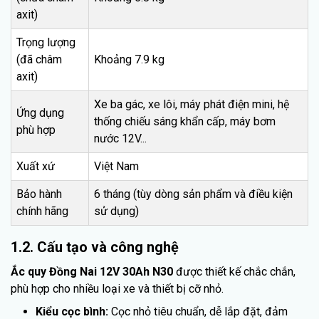
axit)
Trọng lượng
(đã châm
Khoảng 7.9 kg
axit)
Xe ba gác, xe lôi, máy phát điện mini, hệ
Ứng dụng
thống chiếu sáng khẩn cấp, máy bơm
phù hợp
nước 12V...
Xuất xứ
Việt Nam
Bảo hành
6 tháng (tùy dòng sản phẩm và điều kiện
chính hãng
sử dụng)
1.2. Cấu tạo và công nghệ
Ắc quy Đồng Nai 12V 30Ah N30
được thiết kế chắc chắn,
phù hợp cho nhiều loại xe và thiết bị cỡ nhỏ.
Kiểu cọc bình:
Cọc nhỏ tiêu chuẩn, dễ lắp đặt, đảm