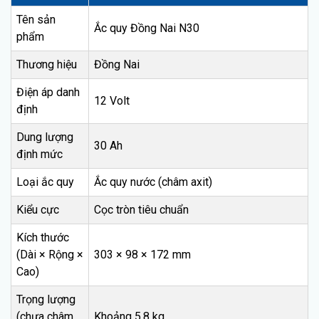
Tên sản
Ắc quy Đồng Nai N30
phẩm
Thương hiệu
Đồng Nai
Điện áp danh
12 Volt
định
Dung lượng
30 Ah
định mức
Loại ắc quy
Ắc quy nước (châm axit)
Kiểu cực
Cọc tròn tiêu chuẩn
Kích thước
(Dài × Rộng ×
303 × 98 × 172 mm
Cao)
Trọng lượng
(chưa châm
Khoảng 5.8 kg