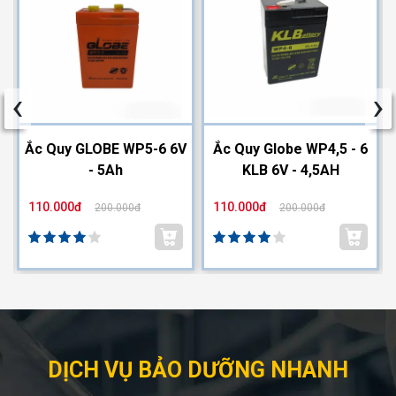
‹
›
2
Ắc Quy GLOBE WP5-6 6V
Ắc Quy Globe WP4,5 - 6
- 5Ah
KLB 6V - 4,5AH
110.000đ
110.000đ
200.000đ
200.000đ
DỊCH VỤ BẢO DƯỠNG NHANH