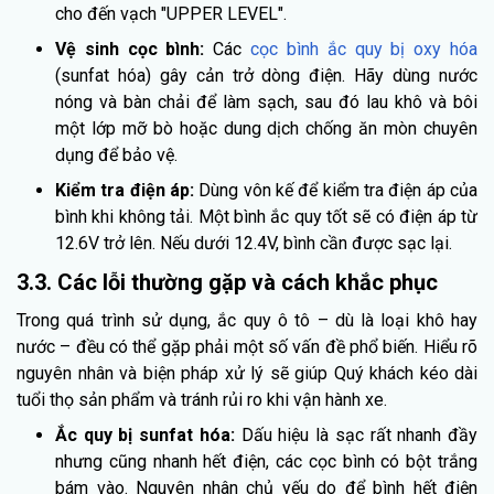
cho đến vạch "UPPER LEVEL".
Vệ sinh cọc bình:
Các
cọc bình ắc quy bị oxy hóa
(sunfat hóa) gây cản trở dòng điện. Hãy dùng nước
nóng và bàn chải để làm sạch, sau đó lau khô và bôi
một lớp mỡ bò hoặc dung dịch chống ăn mòn chuyên
dụng để bảo vệ.
Kiểm tra điện áp:
Dùng vôn kế để kiểm tra điện áp của
bình khi không tải. Một bình ắc quy tốt sẽ có điện áp từ
12.6V trở lên. Nếu dưới 12.4V, bình cần được sạc lại.
3.3. Các lỗi thường gặp và cách khắc phục
Trong quá trình sử dụng, ắc quy ô tô – dù là loại khô hay
nước – đều có thể gặp phải một số vấn đề phổ biến. Hiểu rõ
nguyên nhân và biện pháp xử lý sẽ giúp Quý khách kéo dài
tuổi thọ sản phẩm và tránh rủi ro khi vận hành xe.
Ắc quy bị sunfat hóa:
Dấu hiệu là sạc rất nhanh đầy
nhưng cũng nhanh hết điện, các cọc bình có bột trắng
bám vào. Nguyên nhân chủ yếu do để bình hết điện