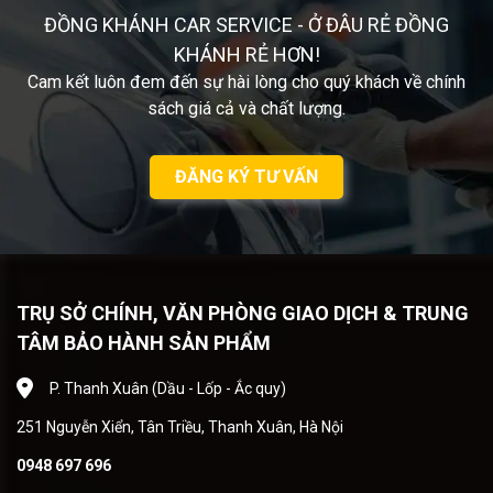
ĐỒNG KHÁNH CAR SERVICE - Ở ĐÂU RẺ ĐỒNG
KHÁNH RẺ HƠN!
Cam kết luôn đem đến sự hài lòng cho quý khách về chính
sách giá cả và chất lượng.
ĐĂNG KÝ TƯ VẤN
TRỤ SỞ CHÍNH, VĂN PHÒNG GIAO DỊCH & TRUNG
TÂM BẢO HÀNH SẢN PHẨM
P. Thanh Xuân (Dầu - Lốp - Ắc quy)
251 Nguyễn Xiển, Tân Triều, Thanh Xuân, Hà Nội
0948 697 696