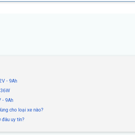
2V - 9Ah
1236W
 - 9Ah
ng cho loại xe nào?
đâu uy tín?