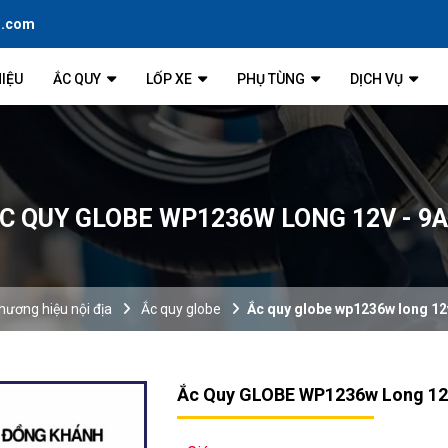
l.com
HIỆU
ẮC QUY
LỐP XE
PHỤ TÙNG
DỊCH VỤ
C QUY GLOBE WP1236W LONG 12V - 9
hương hiệu nội địa
Ắc quy globe
Ắc quy globe wp1236w long 12v
Ắc Quy GLOBE WP1236w Long 12