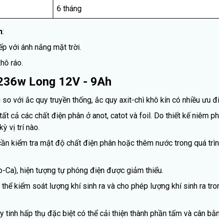
6 tháng
h
:
ếp với ánh nắng mặt trời.
hô ráo.
236w Long 12V - 9Ah
o với ắc quy truyền thống, ắc quy axit-chì khô kín có nhiều ưu đi
ất cả các chất điện phân ở anot, catot và foil. Do thiết kế niêm ph
ỳ vị trí nào.
cần kiểm tra mật độ chất điện phân hoặc thêm nước trong quá trìn
-Ca), hiện tượng tự phóng điện được giảm thiểu.
ó thể kiểm soát lượng khí sinh ra và cho phép lượng khí sinh ra tr
 tinh hấp thụ đặc biệt có thể cải thiện thành phần tấm và cân bằn