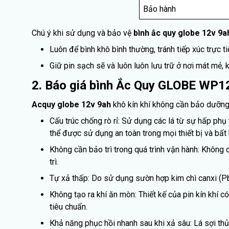
Bảo hành
Chú ý khi sử dụng và bảo vệ
bình ắc quy globe 12v 9a
Luôn để bình khô bình thường, tránh tiếp xúc trực ti
Giữ pin sạch sẽ và luôn luôn lưu trữ ở nơi mát mẻ, k
2. Báo giá bình Ắc Quy GLOBE WP1
Acquy globe 12v 9ah
khô kín khí không cần bảo dưỡng s
Cấu trúc chống rò rỉ: Sử dụng các lá từ sự hấp phụ t
thể được sử dụng an toàn trong mọi thiết bị và bất k
Không cần bảo trì trong quá trình vận hành: Không 
trì.
Tự xả thấp: Do sử dụng sườn hợp kim chì canxi (Pb
Không tạo ra khí ăn mòn: Thiết kế của pin kín khí c
tiêu chuẩn.
Khả năng phục hồi nhanh sau khi xả sâu: Lá sợi thủy