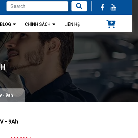
BLOG
CHÍNH SÁCH
LIÊN HỆ
AH
 - 9ah
V - 9Ah