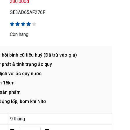
280.000đ
SE3AD65AF276F
Còn hàng
i bình cũ tiêu huỷ (Đã trừ vào giá)
 phát & tình trạng ắc quy
ịch với ắc quy nước
ến 15km
 sản phẩm
ộng lốp, bơm khí Nitơ
9 tháng