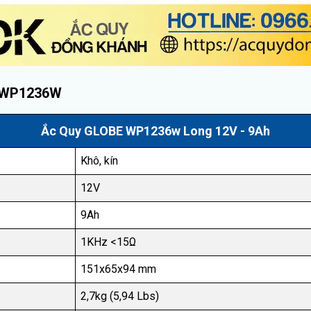
h WP1236W
Ắc Quy GLOBE WP1236w Long 12V - 9Ah
Khô, kín
12V
9Ah
1KHz <15Ω
151x65x94 mm
2,7kg (5,94 Lbs)