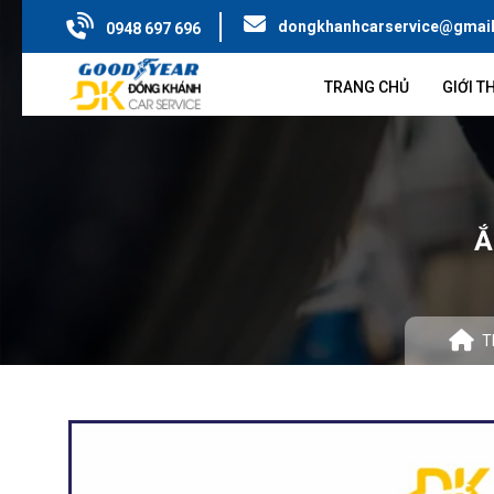
dongkhanhcarservice@gmai
0948 697 696
TRANG CHỦ
GIỚI T
Ắ
T