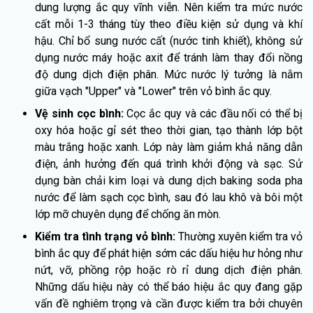
dung lượng ắc quy vĩnh viễn. Nên kiểm tra mức nước
cất mỗi 1-3 tháng tùy theo điều kiện sử dụng và khí
hậu. Chỉ bổ sung nước cất (nước tinh khiết), không sử
dụng nước máy hoặc axit để tránh làm thay đổi nồng
độ dung dịch điện phân. Mức nước lý tưởng là nằm
giữa vạch "Upper" và "Lower" trên vỏ bình ắc quy.
Vệ sinh cọc bình:
Cọc ắc quy và các đầu nối có thể bị
oxy hóa hoặc gỉ sét theo thời gian, tạo thành lớp bột
màu trắng hoặc xanh. Lớp này làm giảm khả năng dẫn
điện, ảnh hưởng đến quá trình khởi động và sạc. Sử
dụng bàn chải kim loại và dung dịch baking soda pha
nước để làm sạch cọc bình, sau đó lau khô và bôi một
lớp mỡ chuyên dụng để chống ăn mòn.
Kiểm tra tình trạng vỏ bình:
Thường xuyên kiểm tra vỏ
bình ắc quy để phát hiện sớm các dấu hiệu hư hỏng như
nứt, vỡ, phồng rộp hoặc rò rỉ dung dịch điện phân.
Những dấu hiệu này có thể báo hiệu ắc quy đang gặp
vấn đề nghiêm trọng và cần được kiểm tra bởi chuyên