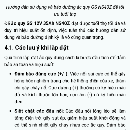
Hướng dẫn sử dụng và bảo dưỡng ắc quy GS NS40Z để tối
ưu tuổi thọ
Để
ắc quy GS 12V 35Ah NS40Z
đạt được tuổi thọ tối đa và
duy trì hiệu suất ổn định, việc tuân thủ các hướng dẫn sử
dụng và bảo dưỡng định kỳ là vô cùng quan trọng.
4.1. Các lưu ý khi lắp đặt
Quá trình lắp đặt ắc quy đúng cách là bước đầu tiên để đảm
bảo an toàn và hiệu suất:
Đảm bảo đúng cực (+/-):
Việc nối sai cực có thể gây
hỏng hóc nghiêm trọng cho hệ thống điện của xe, thậm
chí gây cháy nổ. Cực dương (+) thường có ký hiệu màu
đỏ và kích thước lớn hơn, cực âm (-) có ký hiệu màu
đen.
Siết chặt các đầu nối:
Các đầu nối lỏng lẻo sẽ làm
tăng điện trở, gây sụt áp, giảm hiệu suất khởi động và
có thể sinh nhiệt gây chảy nhựa cọc ắc quy. Đảm bảo