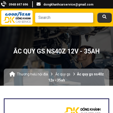
0948 697 696
dongkhanhcarservice@gmail.com
ẮC QUY GS NS40Z 12V - 35AH
Thương hiệu nội địa
Ắc quy gs
Ắc quy gs ns40z
12v - 35ah