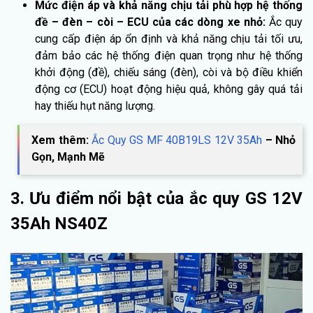
Mức điện áp và khả năng chịu tải phù hợp hệ thống
đề – đèn – còi – ECU của các dòng xe nhỏ:
Ắc quy
cung cấp điện áp ổn định và khả năng chịu tải tối ưu,
đảm bảo các hệ thống điện quan trọng như hệ thống
khởi động (đề), chiếu sáng (đèn), còi và bộ điều khiển
động cơ (ECU) hoạt động hiệu quả, không gây quá tải
hay thiếu hụt năng lượng.
Xem thêm:
Ắc Quy GS MF 40B19LS 12V 35Ah
– Nhỏ
Gọn, Mạnh Mẽ
3. Ưu điểm nổi bật của ắc quy GS 12V
35Ah NS40Z