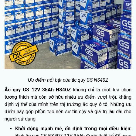
Ưu điểm nổi bật của ắc quy GS NS40Z
Ắc quy GS 12V 35Ah NS40Z
không chỉ là một lựa chọn
tương thích mà còn sở hữu nhiều ưu điểm vượt trội, khẳng
định vị thế của mình trên thị trường ắc quy ô tô. Những ưu
điểm này góp phần tạo nên sự tin cậy và giá trị lâu dài cho
người sử dụng.
Khởi động mạnh mẽ, ổn định trong mọi điều kiện:
Bình ắc quy GS NS40Z 12V 35Ah được thiết kế để cung