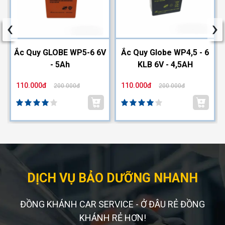
‹
›
2
Ắc Quy GLOBE WP5-6 6V
Ắc Quy Globe WP4,5 - 6
- 5Ah
KLB 6V - 4,5AH
110.000đ
110.000đ
200.000đ
200.000đ
DỊCH VỤ BẢO DƯỠNG NHANH
ĐỒNG KHÁNH CAR SERVICE - Ở ĐÂU RẺ ĐỒNG
KHÁNH RẺ HƠN!