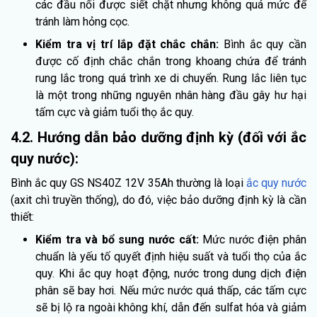
các đầu nối được siết chặt nhưng không quá mức để
tránh làm hỏng cọc.
Kiểm tra vị trí lắp đặt chắc chắn:
Bình ắc quy cần
được cố định chắc chắn trong khoang chứa để tránh
rung lắc trong quá trình xe di chuyển. Rung lắc liên tục
là một trong những nguyên nhân hàng đầu gây hư hại
tấm cực và giảm tuổi thọ ắc quy.
4.2. Hướng dẫn bảo dưỡng định kỳ (đối với ắc
quy nước):
Bình ắc quy GS NS40Z 12V 35Ah thường là loại
ắc quy nước
(axit chì truyền thống), do đó, việc bảo dưỡng định kỳ là cần
thiết:
Kiểm tra và bổ sung nước cất:
Mức nước điện phân
chuẩn là yếu tố quyết định hiệu suất và tuổi thọ của ắc
quy. Khi ắc quy hoạt động, nước trong dung dịch điện
phân sẽ bay hơi. Nếu mức nước quá thấp, các tấm cực
sẽ bị lộ ra ngoài không khí, dẫn đến sulfat hóa và giảm