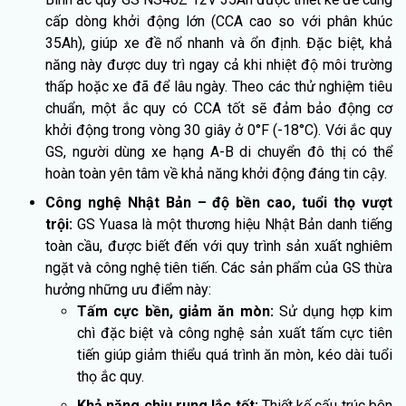
cấp dòng khởi động lớn (CCA cao so với phân khúc
35Ah), giúp xe đề nổ nhanh và ổn định. Đặc biệt, khả
năng này được duy trì ngay cả khi nhiệt độ môi trường
thấp hoặc xe đã để lâu ngày. Theo các thử nghiệm tiêu
chuẩn, một ắc quy có CCA tốt sẽ đảm bảo động cơ
khởi động trong vòng 30 giây ở 0°F (-18°C). Với ắc quy
GS, người dùng xe hạng A-B di chuyển đô thị có thể
hoàn toàn yên tâm về khả năng khởi động đáng tin cậy.
Công nghệ Nhật Bản – độ bền cao, tuổi thọ vượt
trội:
GS Yuasa là một thương hiệu Nhật Bản danh tiếng
toàn cầu, được biết đến với quy trình sản xuất nghiêm
ngặt và công nghệ tiên tiến. Các sản phẩm của GS thừa
hưởng những ưu điểm này:
Tấm cực bền, giảm ăn mòn:
Sử dụng hợp kim
chì đặc biệt và công nghệ sản xuất tấm cực tiên
tiến giúp giảm thiểu quá trình ăn mòn, kéo dài tuổi
thọ ắc quy.
Khả năng chịu rung lắc tốt:
Thiết kế cấu trúc bên