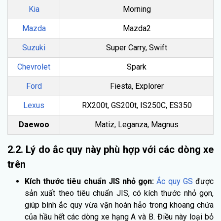
Kia
Morning
Mazda
Mazda2
Suzuki
Super Carry, Swift
Chevrolet
Spark
Ford
Fiesta, Explorer
Lexus
RX200t, GS200t, IS250C, ES350
Daewoo
Matiz, Leganza, Magnus
2.2. Lý do ắc quy này phù hợp với các dòng xe
trên
Kích thước tiêu chuẩn JIS nhỏ gọn:
Ắc quy GS
được
sản xuất theo tiêu chuẩn JIS, có kích thước nhỏ gọn,
giúp bình ắc quy vừa vặn hoàn hảo trong khoang chứa
của hầu hết các dòng xe hạng A và B. Điều này loại bỏ