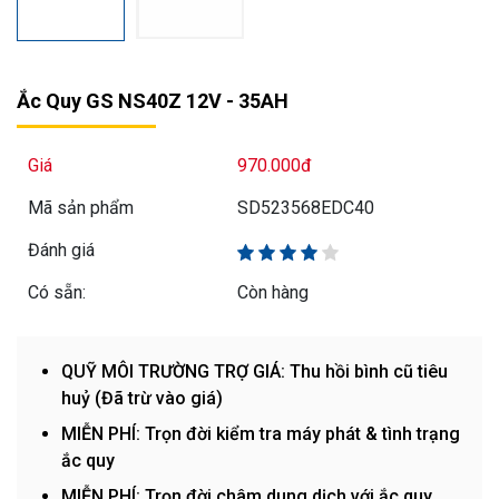
Ắc Quy GS NS40Z 12V - 35AH
Giá
970.000đ
Mã sản phẩm
SD523568EDC40
Đánh giá
Có sẵn:
Còn hàng
QUỸ MÔI TRƯỜNG TRỢ GIÁ: Thu hồi bình cũ tiêu
huỷ (Đã trừ vào giá)
MIỄN PHÍ: Trọn đời kiểm tra máy phát & tình trạng
ắc quy
MIỄN PHÍ: Trọn đời châm dung dịch với ắc quy