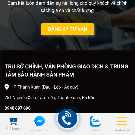
Cam kết luôn đem đến sự hài lòng cho quý khách về chính
sách giá cả và chất lượng.
ĐĂNG KÝ TƯ VẤN
TRỤ SỞ CHÍNH, VĂN PHÒNG GIAO DỊCH & TRUNG
TÂM BẢO HÀNH SẢN PHẨM
P. Thanh Xuân (Dầu - Lốp - Ắc quy)
251 Nguyễn Xiển, Tân Triều, Thanh Xuân, Hà Nội
0948 697 696
Thứ 2 - Chủ Nhật : 7:00 - 24:00
Giỏ hàng
Zalo
Danh mục
Messenger