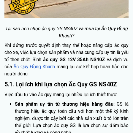
Tại sao nên chọn ắc quy GS NS40Z và mua tại Ắc Quy Đồng
Khánh?
Khi đứng trước quyết định thay thế hoặc nâng cấp ắc quy
cho xe, việc lựa chọn sản phẩm và nhà cung cấp uy tín là yếu
tố then chốt. Bình
ắc quy GS 12V 35Ah NS40Z
và dịch vụ
của
Ắc Quy Đồng Khánh
mang lại sự kết hợp hoàn hảo cho
người dùng.
5.1. Lợi ích khi lựa chọn Ắc Quy GS NS40Z
Việc đầu tư vào ắc quy mang lại nhiều lợi ích thiết thực:
Sản phẩm uy tín từ thương hiệu hàng đầu:
GS là
thương hiệu ắc quy toàn cầu với hơn một thế kỷ kinh
nghiệm, được tin cậy bởi các nhà sản xuất ô tô lớn trên
thế giới. Lựa chọn ắc quy GS là lựa chọn sự đảm bảo
về chất lượng và công nghệ.