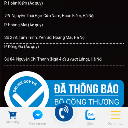
P. Hoàn Kiếm (Ắc quy)
7 Đ. Nguyễn Thái Học, Cửa Nam, Hoàn Kiếm, Hà Nội
P. Hoàng Mai (Ắc quy)
Số 278, Tam Trinh, Yên Sở, Hoàng Mai, Hà Nội
P. Đống Đa (Ắc quy)
Số 84, Nguyễn Chí Thanh (Ngã 4 cầu vượt Láng), Hà Nội
Giỏ hàng
Zalo
Danh mục
Messenger