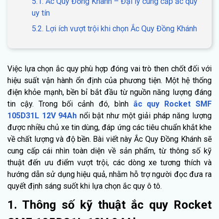
5.1. Ắc Quy Đồng Khánh – Đại lý cung cấp ắc quy
uy tín
5.2. Lợi ích vượt trội khi chọn Ắc Quy Đồng Khánh
Việc lựa chọn ắc quy phù hợp đóng vai trò then chốt đối với
hiệu suất vận hành ổn định của phương tiện. Một hệ thống
điện khỏe mạnh, bền bỉ bắt đầu từ nguồn năng lượng đáng
tin cậy. Trong bối cảnh đó, bình
ắc quy Rocket SMF
105D31L 12V 94Ah
nổi bật như một giải pháp năng lượng
được nhiều chủ xe tin dùng, đáp ứng các tiêu chuẩn khắt khe
về chất lượng và độ bền. Bài viết này Ắc Quy Đồng Khánh sẽ
cung cấp cái nhìn toàn diện về sản phẩm, từ thông số kỹ
thuật đến ưu điểm vượt trội, các dòng xe tương thích và
hướng dẫn sử dụng hiệu quả, nhằm hỗ trợ người đọc đưa ra
quyết định sáng suốt khi lựa chọn ắc quy ô tô.
1. Thông số kỹ thuật ắc quy Rocket