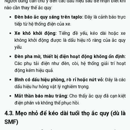
Người dùng cần chú ý đến các dấu hiệu sau để nhận biết khi
nào cần thay thế ắc quy:
Đèn báo ắc quy sáng trên taplo:
Đây là cảnh báo trực
tiếp từ hệ thống điện của xe.
Xe khó khởi động:
Tiếng đề yếu, kéo dài hoặc xe
không khởi động được là dấu hiệu rõ ràng của ắc quy
yếu.
Đèn pha mờ, thiết bị điện hoạt động không ổn định:
Các phụ tải điện như đèn, còi, hệ thống giải trí hoạt
động kém hiệu quả.
Bình có dấu hiệu phồng, rò rỉ hoặc nứt vỏ:
Đây là các
dấu hiệu hư hỏng vật lý nghiêm trọng.
Mắt thần báo màu trắng:
Cho thấy ắc quy đã cạn kiệt
điện phân và không thể phục hồi.
4.3. Mẹo nhỏ để kéo dài tuổi thọ ắc quy (dù là
SMF)