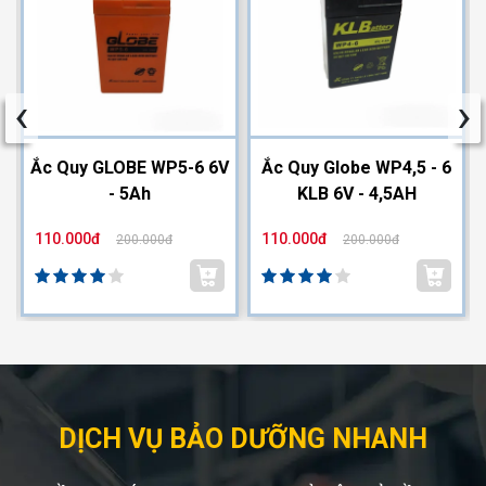
‹
›
2
Ắc Quy GLOBE WP5-6 6V
Ắc Quy Globe WP4,5 - 6
- 5Ah
KLB 6V - 4,5AH
110.000đ
110.000đ
200.000đ
200.000đ
DỊCH VỤ BẢO DƯỠNG NHANH