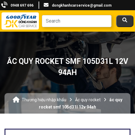
0948 697 696
dongkhanhcarservice@gmail.com
ẮC QUY ROCKET SMF 105D31L 12V
94AH
Thương hiệu nhập khẩu
Ắc quy rocket
ắc quy
rocket smf 105d31l 12v 94ah