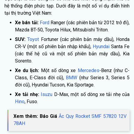
hệ thống điện phức tạp. Dưới đây là một số ví dụ điển hình
tại thị trường Việt Nam:
Xe bán tải:
Ford
Ranger (các phiên bản từ 2012 trở đi),
Mazda BT-50, Toyota Hilux, Mitsubishi Triton.
SUV:
Toyot
Fortuner (các phiên bản máy dầu), Honda
CR-V (một số phiên bản nhập khẩu),
Hyundai
Santa Fe
(các thế hệ cũ và một số phiên bản máy dầu), Kia
Sorento.
Xe du lịch:
Một số dòng xe
Mercedes
-Benz (như C-
Class, E-Class đời cũ),
BMW
(như Series 3, Series 5
đời cũ), Hyundai Tucson, Kia Sportage.
Xe tải nhẹ:
Isuzu
D-Max, một số dòng xe tải nhẹ của
Hino
, Fuso.
Xem thêm: Báo Giá
Ắc Quy Rocket SMF 57820 12V
78AH