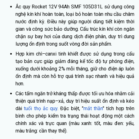
Ắc quy Rocket 12V 94Ah SMF 105D31L sử dụng công
nghệ kín khí hoàn toàn, loại bỏ hoàn toàn nhu cầu châm
nước định kỳ. Điều này giúp người dùng tiết kiệm thời
gian và công sức bảo dưỡng. Cấu trúc kín khí còn ngăn
chặn sự bay hơi của dung dịch điện phân, duy trì dung
lượng ổn định trong suốt vòng đời sản phẩm.
Hợp kim chì–canxi tinh khiết được sử dụng trong cấu
tạo bản cực giúp giảm đáng kể tốc độ tự phóng điện,
xuống dưới khoảng 2% mỗi tháng, giữ cho điện áp luôn
ổn định mà còn hỗ trợ quá trình sạc nhanh và hiệu quả
hơn.
Các tấm ngăn trở kháng thấp được tối ưu hóa nhằm cải
thiện quá trình nạp–xả, duy trì hiệu suất ổn định và kéo
dài
tuổi thọ ắc quy
. Đặc biệt, "
mắt thần
" tích hợp trên
bình cho phép kiểm tra trạng thái hoạt động một cách
chính xác và trực quan (màu xanh: tốt, màu đen: yếu,
màu trắng: cần thay thế).