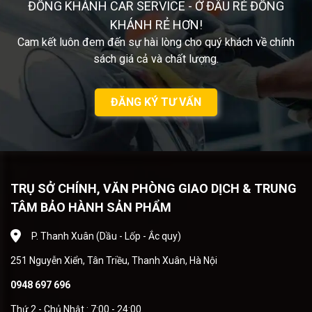
ĐỒNG KHÁNH CAR SERVICE - Ở ĐÂU RẺ ĐỒNG
KHÁNH RẺ HƠN!
Cam kết luôn đem đến sự hài lòng cho quý khách về chính
sách giá cả và chất lượng.
ĐĂNG KÝ TƯ VẤN
TRỤ SỞ CHÍNH, VĂN PHÒNG GIAO DỊCH & TRUNG
TÂM BẢO HÀNH SẢN PHẨM
P. Thanh Xuân (Dầu - Lốp - Ắc quy)
251 Nguyễn Xiển, Tân Triều, Thanh Xuân, Hà Nội
0948 697 696
Thứ 2 - Chủ Nhật : 7:00 - 24:00