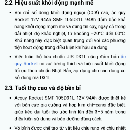
2.2. Hiệu suất khởi động mạnh mẽ
Với chỉ số dòng khởi động nguội (CCA) cao, ắc quy
Rocket 12V 94Ah SMF 105D31L 94Ah đảm bảo khả
năng khởi động mạnh mẽ và đáng tin cậy, ngay cả trong
dải nhiệt độ khắc nghiệt, từ khoảng –20°C đến 60°C.
Khả năng này đặc biệt quan trọng đối với các phương
tiện hoạt động trong điều kiện khí hậu đa dạng.
Việc tuân thủ tiêu chuẩn JIS D31L cũng đảm bảo
ắc
quy Rocket
có sự tương thích và hiệu suất khởi động
tối ưu theo chuẩn Nhật Bản, áp dụng cho các dòng xe
sử dụng mã D31L.
2.3. Tuổi thọ cao và độ bền bỉ
Acquy Rocket SMF 105D31L 12V 94Ah được thiết kế
với bản cực gia cường và hợp kim chì–canxi đặc biệt,
giúp kéo dài tuổi thọ ước tính lên đến 3–5 năm trong
điều kiện sử dụng và bảo dưỡng đúng cách.
Vỏ bình được chế tạo từ vật liệu chịu rung và chịu nhiệt