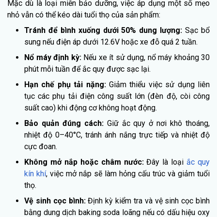
Mặc dù là loại miễn bảo dưỡng, việc áp dụng một số mẹo
nhỏ vẫn có thể kéo dài tuổi thọ của sản phẩm:
Tránh để bình xuống dưới 50% dung lượng:
Sạc bổ
sung nếu điện áp dưới 12.6V hoặc xe đỗ quá 2 tuần.
Nổ máy định kỳ:
Nếu xe ít sử dụng, nổ máy khoảng 30
phút mỗi tuần để ắc quy được sạc lại.
Hạn chế phụ tải nặng:
Giảm thiểu việc sử dụng liên
tục các phụ tải điện công suất lớn (đèn độ, còi công
suất cao) khi động cơ không hoạt động.
Bảo quản đúng cách:
Giữ ắc quy ở nơi khô thoáng,
nhiệt độ 0–40°C, tránh ánh nắng trực tiếp và nhiệt độ
cực đoan.
Không mở nắp hoặc châm nước:
Đây là loại
ắc quy
kín khí
, việc mở nắp sẽ làm hỏng cấu trúc và giảm tuổi
thọ.
Vệ sinh cọc bình:
Định kỳ kiểm tra và vệ sinh cọc bình
bằng dung dịch baking soda loãng nếu có dấu hiệu oxy