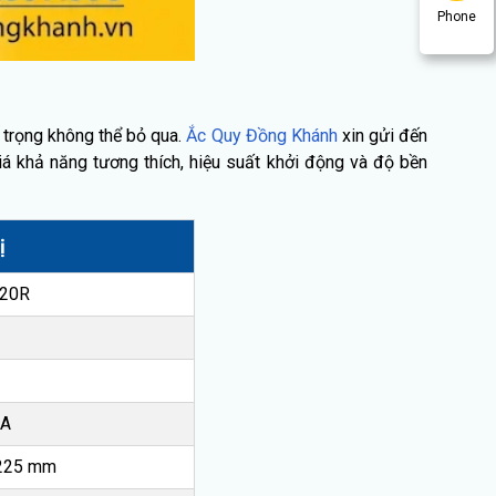
Phone
n trọng không thể bỏ qua.
Ắc Quy Đồng Khánh
xin gửi đến
iá khả năng tương thích, hiệu suất khởi động và độ bền
ị
20R
CA
 225 mm