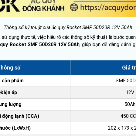
Thông số kỹ thuật của ắc quy Rocket SMF 50D20R 12V 50Ah
sử dụng thực tế, việc hiểu rõ các thông số kỹ thuật là bước qua
 quy Rocket SMF 50D20R 12V 50Ah
, giúp bạn dễ dàng đánh g
hông số
Giá tr
 sản phẩm
SMF 50D
Điện áp
12V
ung lượng
50Ah
 động lạnh (CCA)
450 C
thước (LxWxH)
202 x 173 x