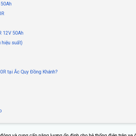
 50Ah
0R
R 12V 50Ah
 hiệu suất)
0R tại Ắc Quy Đồng Khánh?
o
động và cung cấp năng lượng ổn định cho hệ thống điện trên xe ô