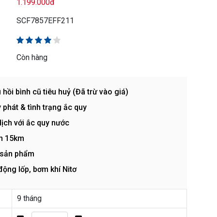
1.199.000đ
SCF7857EFF211
Còn hàng
i bình cũ tiêu huỷ (Đã trừ vào giá)
 phát & tình trạng ắc quy
ịch với ắc quy nước
ến 15km
 sản phẩm
ộng lốp, bơm khí Nitơ
9 tháng