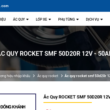
l.com
HIỆU
ẮC QUY
LỐP XE
PHỤ TÙNG
DỊCH VỤ
ẮC QUY ROCKET SMF 50D20R 12V - 50A
ơng hiệu nhập khẩu
Ắc quy rocket
Ắc quy rocket smf 50d20r 1
Ắc Quy ROCKET SMF 50D20R 12V