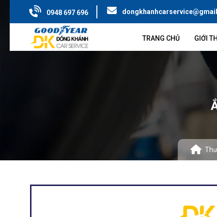
dongkhanhcarservice@gmai
0948 697 696
TRANG CHỦ
GIỚI T
Thư