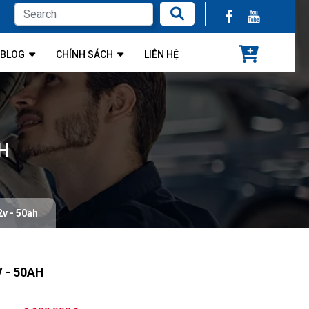
BLOG
CHÍNH SÁCH
LIÊN HỆ
H
2v - 50ah
 - 50AH